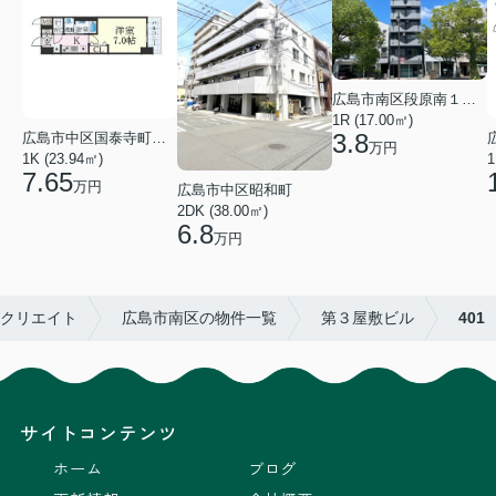
広島市南区段原南１丁目
1R (17.00㎡)
3.8
広島市中区国泰寺町２丁目
万円
1K (23.94㎡)
1
7.65
万円
広島市中区昭和町
2DK (38.00㎡)
6.8
万円
1クリエイト
広島市南区の物件一覧
第３屋敷ビル
401
サイトコンテンツ
ホーム
ブログ