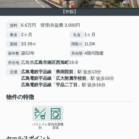
【外観】
6.6万円 管理/共益費 3,000円
賃料
2ヶ月
1ヶ月
敷金
礼金
33.39㎡
1LDK
面積
間取り
築52年
4階/5階建
築年数
所在階
広島県
広島市南区
西旭町
19-8
所在地
広島電鉄宇品線
「
県病院前
」駅 徒歩13分
交通
広島電鉄宇品線
「
広大附属学校前
」駅 徒歩16分
広島電鉄宇品線
「
宇品二丁目
」駅 徒歩16分
物件の特徴
バストイレ
室内洗濯機
別
置場
セールスポイント