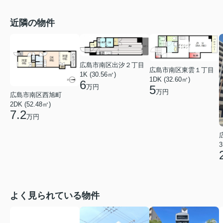
近隣の物件
広島市南区出汐２丁目
広島市南区東雲１丁目
1K (30.56㎡)
1DK (32.60㎡)
6
万円
5
万円
広島市南区西旭町
2DK (52.48㎡)
7.2
万円
3
よく見られている物件