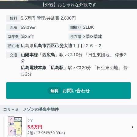
【外観】おしゃれな外観です
5.5万円 管理/共益費 2,800円
賃料
59.39㎡
2LDK
面積
間取り
築25年
2階/2階建
築年数
所在階
広島県
広島市西区
己斐大迫
１丁目２６－２
所在地
山陽本線
「
西広島
」駅 バス10分 「日生東団地」 停歩2
交通
分
広島電鉄本線
「
広島駅
」駅 バス20分 「日生東団地」 停
歩2分
お問い合わせ
無料
コリ－ヌ メゾンの募集中物件
201
5.5万円
2階 / 17.96坪(59.39㎡)