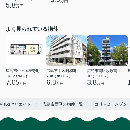
万円
5.8
万円
よく見られている物件
広島市中区国泰寺町２丁目
広島市中区昭和町
広島市南区段原南１丁目
1K (23.94㎡)
2DK (38.00㎡)
1R (17.00㎡)
1
7.65
6.8
3.8
万円
万円
万円
社K-1クリエイト
広島市西区の物件一覧
コリ－ヌ メゾン