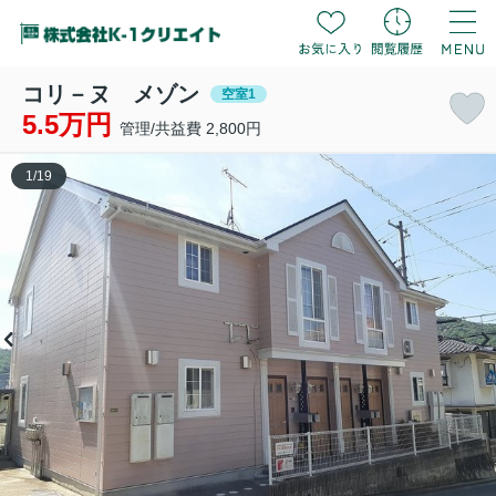
コリ－ヌ メゾン
空室1
5.5万円
管理/共益費 2,800円
1
/
19