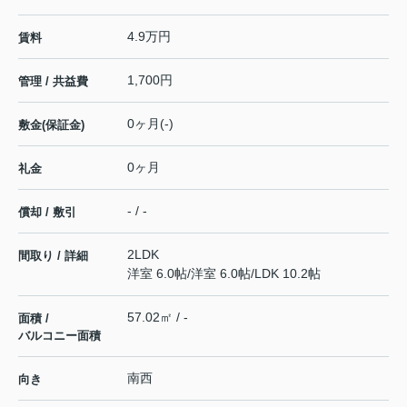
4.9万円
賃料
1,700円
管理 / 共益費
0ヶ月(-)
敷金(保証金)
0ヶ月
礼金
- / -
償却 / 敷引
2LDK
間取り / 詳細
洋室 6.0帖
/
洋室 6.0帖
/
LDK 10.2帖
57.02㎡ / -
面積 /
バルコニー面積
南西
向き