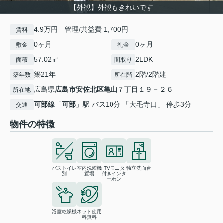
【外観】外観もきれいです
4.9万円 管理/共益費 1,700円
賃料
0ヶ月
0ヶ月
敷金
礼金
57.02㎡
2LDK
面積
間取り
築21年
2階/2階建
築年数
所在階
広島県
広島市安佐北区
亀山
７丁目１９－２６
所在地
可部線
「
可部
」駅 バス10分 「大毛寺口」 停歩3分
交通
物件の特徴
バストイレ
室内洗濯機
TVモニタ
独立洗面台
別
置場
付きインタ
ーホン
浴室乾燥機
ネット使用
料無料