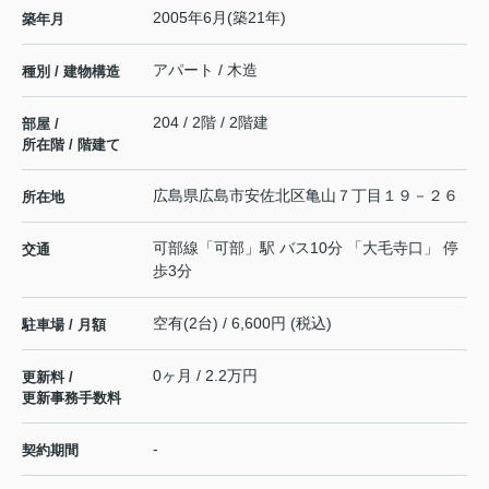
2005年6月(築21年)
築年月
アパート / 木造
種別 / 建物構造
204 / 2階 / 2階建
部屋 /
所在階 / 階建て
広島県
広島市安佐北区
亀山
７丁目１９－２６
所在地
可部線
「
可部
」駅 バス10分 「大毛寺口」 停
交通
歩3分
空有(2台) / 6,600円 (税込)
駐車場 / 月額
0ヶ月 / 2.2万円
更新料 /
更新事務手数料
-
契約期間