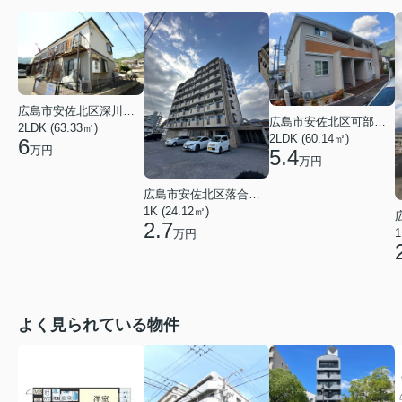
広島市安佐北区深川１丁目
広島市安佐北区可部南１丁目
2LDK (63.33㎡)
2LDK (60.14㎡)
6
万円
5.4
万円
広島市安佐北区落合南３丁目
1K (24.12㎡)
2.7
1
万円
よく見られている物件