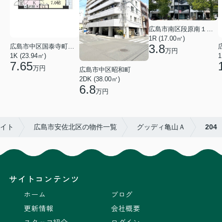
広島市南区段原南１丁目
1R (17.00㎡)
3.8
広島市中区国泰寺町２丁目
万円
1K (23.94㎡)
1
7.65
万円
広島市中区昭和町
2DK (38.00㎡)
6.8
万円
エイト
広島市安佐北区の物件一覧
グッディ亀山Ａ
204
サイトコンテンツ
ホーム
ブログ
更新情報
会社概要
スタッフ紹介
ログイン