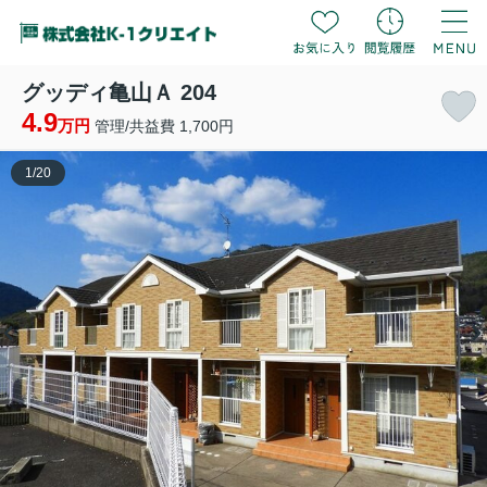
グッディ亀山Ａ 204
4.9
万円
管理/共益費 1,700円
1
/
20