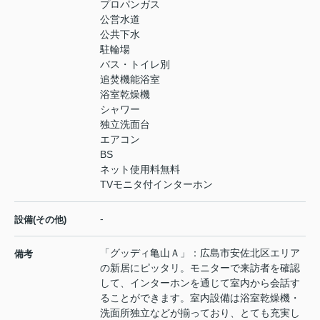
プロパンガス
公営水道
公共下水
駐輪場
バス・トイレ別
追焚機能浴室
浴室乾燥機
シャワー
独立洗面台
エアコン
BS
ネット使用料無料
TVモニタ付インターホン
-
設備(その他)
「グッディ亀山Ａ」：広島市安佐北区エリア
備考
の新居にピッタリ。モニターで来訪者を確認
して、インターホンを通じて室内から会話す
ることができます。室内設備は浴室乾燥機・
洗面所独立などが揃っており、とても充実し