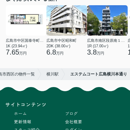
広島市中区国泰寺町２丁目
広島市中区昭和町
広島市南区段原南１丁目
1K (23.94㎡)
2DK (38.00㎡)
1R (17.00㎡)
1
7.65
6.8
3.8
万円
万円
万円
島市西区の物件一覧
横川駅
エステムコート広島横川本通り
サイトコンテンツ
ホーム
ブログ
更新情報
会社概要
スタッフ紹介
ログイン