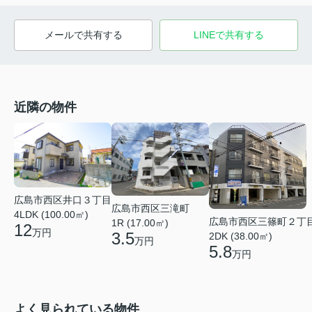
メールで共有する
LINEで共有する
近隣の物件
広島市西区井口３丁目
広島市西区三滝町
4LDK (100.00㎡)
広島市西区三篠町２丁
1R (17.00㎡)
12
万円
3.5
2DK (38.00㎡)
万円
5.8
万円
よく見られている物件