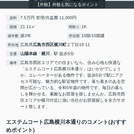
【外観】外観も気になるポイント
7.5万円 管理/共益費 11,000円
賃料
21.11㎡
1K
面積
間取り
築3年
15階/15階建
築年数
所在階
広島県
広島市西区
横川町
２丁目10-11
所在地
山陽本線
「
横川
」駅 徒歩5分
交通
広島市西区エリアでの住まいなら、住み心地も快適な
備考
「エステムコート広島横川本通り」はいかがでしょう
か。エレベーターがある物件です。徒歩5分で駅にアク
セス可能な、魅力的な駅近物件です。落ち着きのある空
間が広がっている、令和5年築の物件です。毎日の暮ら
しを輝かせる、素敵なお部屋を探しませんか。広島市西
区エリアや横川付近に強い当社がお部屋探しを全力サポ
ート致します。
エステムコート広島横川本通りのコメント(おすす
めポイント)