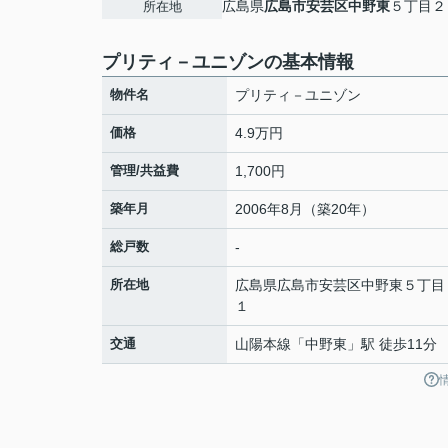
広島県
広島市安芸区
中野東
５丁目２
所在地
プリティ－ユニゾンの基本情報
物件名
プリティ－ユニゾン
価格
4.9万円
管理/共益費
1,700円
築年月
2006年8月（築20年）
総戸数
-
所在地
広島県
広島市安芸区
中野東
５丁目
１
交通
山陽本線
「
中野東
」駅 徒歩11分