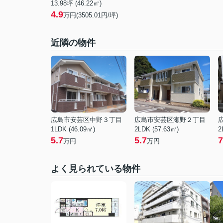
13.98坪 (46.22㎡)
4.9
万円(3505.01円/坪)
近隣の物件
広島市安芸区中野３丁目
広島市安芸区瀬野２丁目
1LDK (46.09㎡)
2LDK (57.63㎡)
2
5.7
5.7
7
万円
万円
よく見られている物件