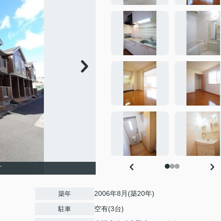
す
2006年8月(築20年)
築年
空有(3台)
駐車