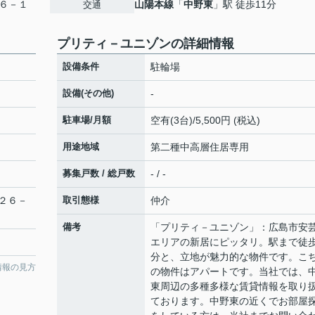
６－１
山陽本線
「
中野東
」駅 徒歩11分
交通
プリティ－ユニゾンの詳細情報
設備条件
駐輪場
設備(その他)
-
駐車場/月額
空有(3台)/5,500円 (税込)
用途地域
第二種中高層住居専用
募集戸数 / 総戸数
- / -
２６－
取引態様
仲介
備考
「プリティ－ユニゾン」：広島市安
エリアの新居にピッタリ。駅まで徒歩
分と、立地が魅力的な物件です。こ
情報の見方
の物件はアパートです。当社では、
東周辺の多種多様な賃貸情報を取り
ております。中野東の近くでお部屋