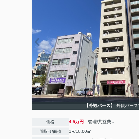
【外観パース】
外観パース
4.5万円
管理/共益費
-
価格
1R/18.00㎡
間取り/面積