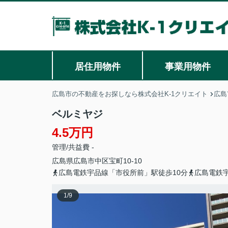
居住用物件
事業用物件
広島市の不動産をお探しなら株式会社K-1クリエイト
広島
ベルミヤジ
4.5万円
管理/共益費 -
広島県
広島市中区
宝町
10-10
広島電鉄宇品線「市役所前」駅徒歩10分
広島電鉄
1
/
9