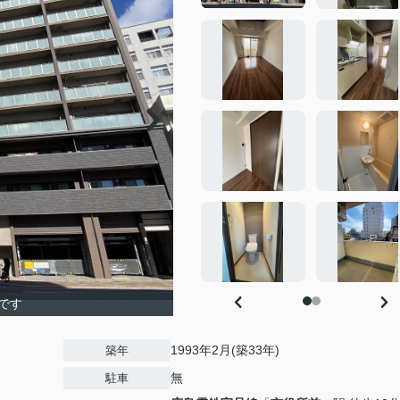
です
1993年2月(築33年)
築年
無
駐車