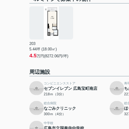
203
5.44坪 (18.00㎡)
4.5
万円(8272.06円/坪)
周辺施設
コンビニエンスストア
寿
セブンイレブン 広島宝町南店
ち
218ｍ（3分）
2
総合病院
総
なごみクリニック
ほ
300ｍ（4分）
3
中学校
広島市立国泰寺中学校