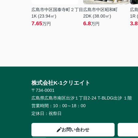
広島市中区国泰寺町２丁目
広島市中区昭和町
広
1K (23.94㎡)
2DK (38.00㎡)
1R 
7.65
6.8
3.8
万円
万円
株式会社K-1クリエイト
〒734-0001
広島県広島市南区出汐１丁目2-24 T-BLDG出汐 １階
営業時間：
10：00～18：00
定休日：
祝祭日
お問い合わせ