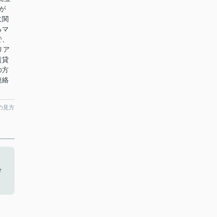
が
に関
るマ
で、
リア
賃貸
の方
連絡
の見方
け