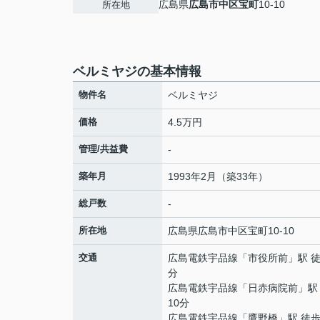
広島県
広島市中区
宝町
10-10
所在地
ベルミヤジの基本情報
物件名
ベルミヤジ
価格
4.5万円
管理/共益費
-
築年月
1993年2月（築33年）
総戸数
-
所在地
広島県
広島市中区
宝町
10-10
交通
広島電鉄宇品線
「
市役所前
」駅 徒
分
広島電鉄宇品線
「
日赤病院前
」駅
10分
広島電鉄宇品線
「
鷹野橋
」駅 徒歩