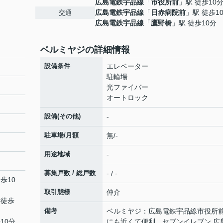
広島電鉄宇品線
「
市役所前
」駅 徒歩10
広島電鉄宇品線
「
日赤病院前
」駅 徒歩1
交通
広島電鉄宇品線
「
鷹野橋
」駅 徒歩10分
ベルミヤジの詳細情報
設備条件
エレベーター
駐輪場
光ファイバー
オートロック
設備(その他)
-
駐車場/月額
無/-
用途地域
-
募集戸数 / 総戸数
- / -
歩10
取引態様
仲介
 徒歩
備考
ベルミヤジ：広島電鉄宇品線市役所
10分
にも近くて便利。セブンイレブン 広