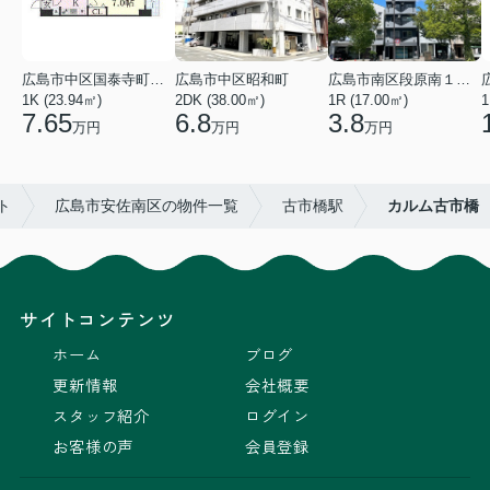
広島市中区国泰寺町２丁目
広島市中区昭和町
広島市南区段原南１丁目
1K (23.94㎡)
2DK (38.00㎡)
1R (17.00㎡)
1
7.65
6.8
3.8
万円
万円
万円
ト
広島市安佐南区の物件一覧
古市橋駅
カルム古市橋
サイトコンテンツ
ホーム
ブログ
更新情報
会社概要
スタッフ紹介
ログイン
お客様の声
会員登録