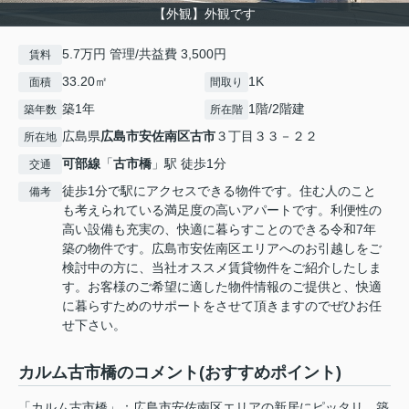
【外観】外観です
5.7万円 管理/共益費 3,500円
賃料
33.20㎡
1K
面積
間取り
築1年
1階/2階建
築年数
所在階
広島県
広島市安佐南区
古市
３丁目３３－２２
所在地
可部線
「
古市橋
」駅 徒歩1分
交通
徒歩1分で駅にアクセスできる物件です。住む人のこと
備考
も考えられている満足度の高いアパートです。利便性の
高い設備も充実の、快適に暮らすことのできる令和7年
築の物件です。広島市安佐南区エリアへのお引越しをご
検討中の方に、当社オススメ賃貸物件をご紹介したしま
す。お客様のご希望に適した物件情報のご提供と、快適
に暮らすためのサポートをさせて頂きますのでぜひお任
せ下さい。
カルム古市橋のコメント(おすすめポイント)
「カルム古市橋」：広島市安佐南区エリアの新居にピッタリ。築