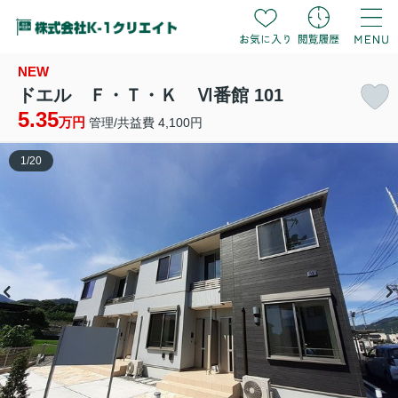
NEW
ドエル Ｆ・Ｔ・Ｋ Ⅵ番館 101
5.35
万円
管理/共益費 4,100円
1
/
20