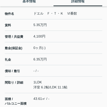
基本情報
詳細情報
ドエル Ｆ・Ｔ・Ｋ Ⅵ番館
物件名
5.35万円
賃料
4,100円
管理 / 共益費
0ヶ月(-)
敷金(保証金)
6.35万円
礼金
- / -
償却 / 敷引
1LDK
間取り / 詳細
洋室 6.2帖
/
LDK 11.1帖
43.61㎡ / -
面積 /
バルコニー面積