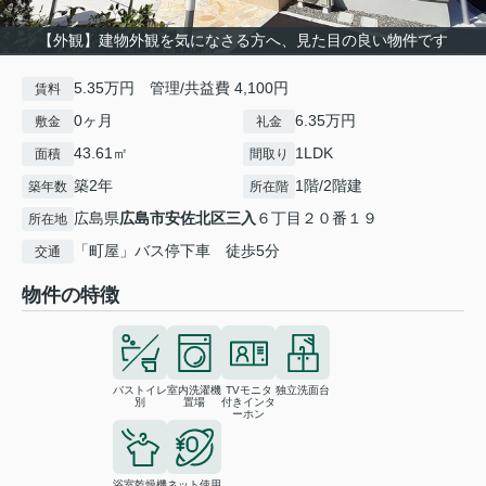
【外観】建物外観を気になさる方へ、見た目の良い物件です
5.35万円 管理/共益費 4,100円
賃料
0ヶ月
6.35万円
敷金
礼金
43.61㎡
1LDK
面積
間取り
築2年
1階/2階建
築年数
所在階
広島県
広島市安佐北区
三入
６丁目２０番１９
所在地
「町屋」バス停下車 徒歩5分
交通
物件の特徴
バストイレ
室内洗濯機
TVモニタ
独立洗面台
別
置場
付きインタ
ーホン
浴室乾燥機
ネット使用