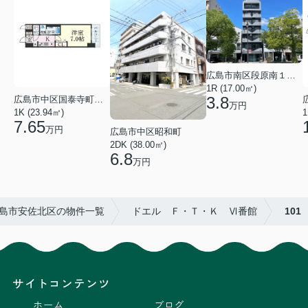
広島市南区段原南１丁目
1R (17.00㎡)
3.8
広島市中区国泰寺町２丁目
万円
1K (23.94㎡)
1
7.65
万円
広島市中区昭和町
2DK (38.00㎡)
6.8
万円
島市安佐北区の物件一覧
ドエル Ｆ・Ｔ・Ｋ Ⅵ番館
101
サイトコンテンツ
ホーム
ブログ