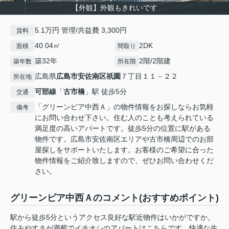
【外観】外観もきれいです
5.1万円 管理/共益費 3,300円
賃料
40.04㎡
2DK
面積
間取り
築32年
2階/2階建
築年数
所在階
広島県
広島市安佐南区
祇園
７丁目１１－２２
所在地
可部線
「
古市橋
」駅 徒歩5分
交通
「グリーンピア中西Ａ」の物件情報をお探しならお気軽
備考
にお問い合わせ下さい。住む人のことも考えられている
満足度の高いアパートです。徒歩5分の位置に駅がある
物件です。広島市安佐南区エリアや古市橋周辺でのお部
屋探しをサポートいたします。お客様のご希望に合った
物件情報をご紹介致しますので、ぜひお問い合わせくだ
さい。
グリーンピア中西Ａのコメント(おすすめポイント)
駅から徒歩5分というアクセス良好な駅近物件はいかがですか。
住みやすさが満載でイチオシのアパートはこちらです。快適な生