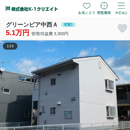
グリーンピア中西Ａ
空室1
5.1万円
管理/共益費 3,300円
1
/
19