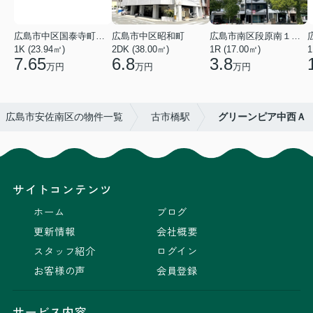
広島市中区国泰寺町２丁目
広島市中区昭和町
広島市南区段原南１丁目
1K (23.94㎡)
2DK (38.00㎡)
1R (17.00㎡)
1
7.65
6.8
3.8
万円
万円
万円
広島市安佐南区の物件一覧
古市橋駅
グリーンピア中西Ａ
サイトコンテンツ
ホーム
ブログ
更新情報
会社概要
スタッフ紹介
ログイン
お客様の声
会員登録
サービス内容