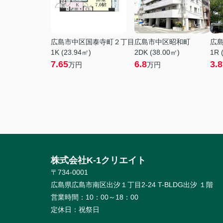
広島市中区国泰寺町２丁目
広島市中区昭和町
広
1K (23.94㎡)
2DK (38.00㎡)
1R 
7.65
6.8
3.8
万円
万円
株式会社K-1クリエイト
〒734-0001
広島県広島市南区出汐１丁目2-24 T-BLDG出汐 １階
営業時間：
10：00～18：00
定休日：
祝祭日