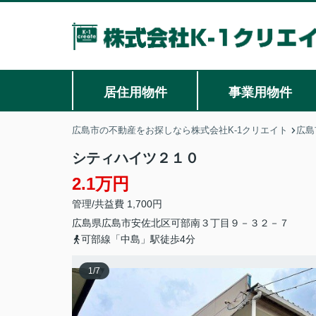
居住用物件
事業用物件
広島市の不動産をお探しなら株式会社K-1クリエイト
広島
シティハイツ２１０
2.1万円
管理/共益費 1,700円
広島県
広島市安佐北区
可部南
３丁目９－３２－７
可部線「中島」駅徒歩4分
1
/
7