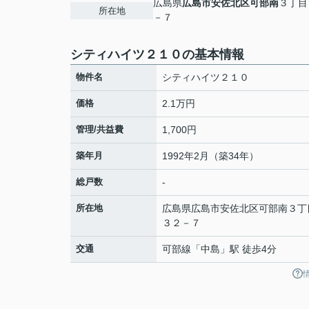
広島県
広島市安佐北区
可部南
３丁目
所在地
－７
シティハイツ２１０の基本情報
物件名
シティハイツ２１０
価格
2.1万円
管理/共益費
1,700円
築年月
1992年2月（築34年）
総戸数
-
所在地
広島県
広島市安佐北区
可部南
３丁
３２－７
交通
可部線
「
中島
」駅 徒歩4分