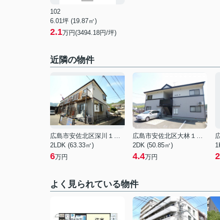
102
6.01坪 (19.87㎡)
2.1
万円(3494.18円/坪)
近隣の物件
広島市安佐北区深川１丁目
広島市安佐北区大林１丁目
2LDK (63.33㎡)
2DK (50.85㎡)
1
6
4.4
2
万円
万円
よく見られている物件