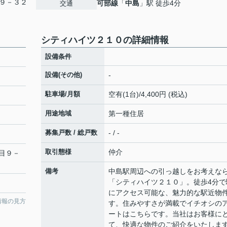
９－３２
可部線
「
中島
」駅 徒歩4分
交通
シティハイツ２１０の詳細情報
設備条件
設備(その他)
-
駐車場/月額
空有(1台)/4,400円 (税込)
用途地域
第一種住居
募集戸数 / 総戸数
- / -
取引態様
仲介
目９－
備考
中島駅周辺への引っ越しをお考えな
「シティハイツ２１０」。徒歩4分で
にアクセス可能な、魅力的な駅近物
情報の見方
す。住みやすさが満載でイチオシの
ートはこちらです。当社はお客様に
て、快適な物件のご紹介をいたしま