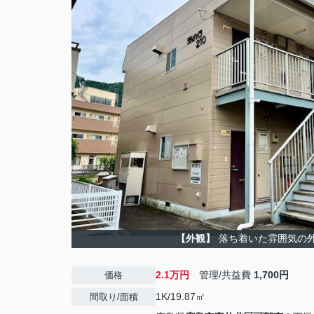
【外観】
落ち着いた雰囲気の
2.1万円
管理/共益費
1,700円
価格
1K/19.87㎡
間取り/面積