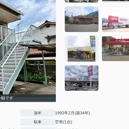
外観です
1992年2月(築34年)
築年
空有(1台)
駐車