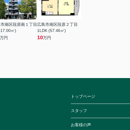
島市南区段原南１丁目
広島市南区段原２丁目
(17.00㎡)
1LDK (57.46㎡)
10
万円
万円
トップページ
スタッフ
お客様の声