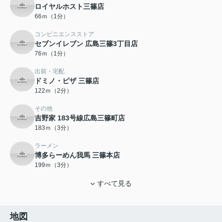
ロイヤルホスト三篠店
66ｍ（1分）
コンビニエンスストア
セブンイレブン 広島三篠3丁目店
76ｍ（1分）
出前・宅配
ドミノ・ピザ 三篠店
122ｍ（2分）
その他
吉野家 183号線広島三篠町店
183ｍ（3分）
ラーメン
博多らーめん我馬 三篠本店
199ｍ（3分）
すべて見る
地図