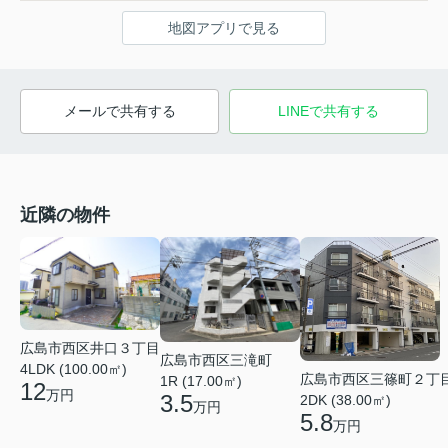
地図アプリで見る
メールで共有する
LINEで共有する
近隣の物件
広島市西区井口３丁目
広島市西区三滝町
4LDK (100.00㎡)
広島市西区三篠町２丁
1R (17.00㎡)
12
万円
3.5
2DK (38.00㎡)
万円
5.8
万円