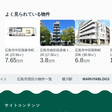
よく見られている物件
広島市中区国泰寺町２丁目
広島市南区段原南１丁目
広島市中区昭和町
1K (23.94㎡)
1R (17.00㎡)
2DK (38.00㎡)
1
7.65
3.8
6.8
万円
万円
万円
エイト
広島市西区の物件一覧
横川駅
MARUYABLDG3
サイトコンテンツ