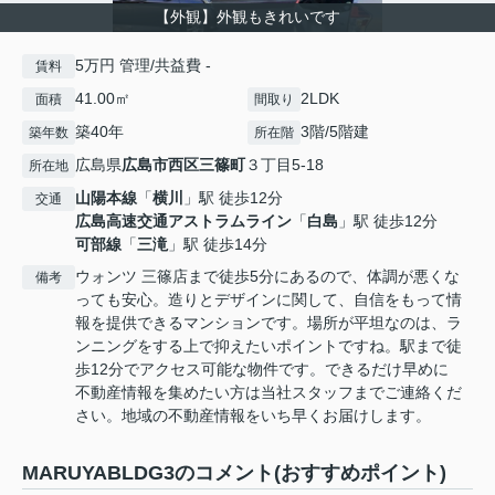
【外観】外観もきれいです
5万円 管理/共益費 -
賃料
41.00㎡
2LDK
面積
間取り
築40年
3階/5階建
築年数
所在階
広島県
広島市西区
三篠町
３丁目5-18
所在地
山陽本線
「
横川
」駅 徒歩12分
交通
広島高速交通アストラムライン
「
白島
」駅 徒歩12分
可部線
「
三滝
」駅 徒歩14分
ウォンツ 三篠店まで徒歩5分にあるので、体調が悪くな
備考
っても安心。造りとデザインに関して、自信をもって情
報を提供できるマンションです。場所が平坦なのは、ラ
ンニングをする上で抑えたいポイントですね。駅まで徒
歩12分でアクセス可能な物件です。できるだけ早めに
不動産情報を集めたい方は当社スタッフまでご連絡くだ
さい。地域の不動産情報をいち早くお届けします。
MARUYABLDG3のコメント(おすすめポイント)