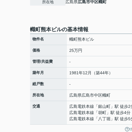
広島県
広島市中区
幟町
所在地
幟町熊本ビルの基本情報
物件名
幟町熊本ビル
価格
25万円
管理/共益費
-
築年月
1981年12月（築44年）
総戸数
-
所在地
広島県
広島市中区
幟町
交通
広島電鉄本線
「
銀山町
」駅 徒歩2
広島電鉄本線
「
胡町
」駅 徒歩4分
広島電鉄本線
「
八丁堀
」駅 徒歩5