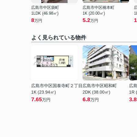
広島市中区袋町
広島市中区橋本町
1LDK (46.98㎡)
1K (20.00㎡)
1
8
5.2
1
万円
万円
よく見られている物件
広島市中区国泰寺町２丁目
広島市中区昭和町
広
1K (23.94㎡)
2DK (38.00㎡)
1R 
7.65
6.8
3.8
万円
万円