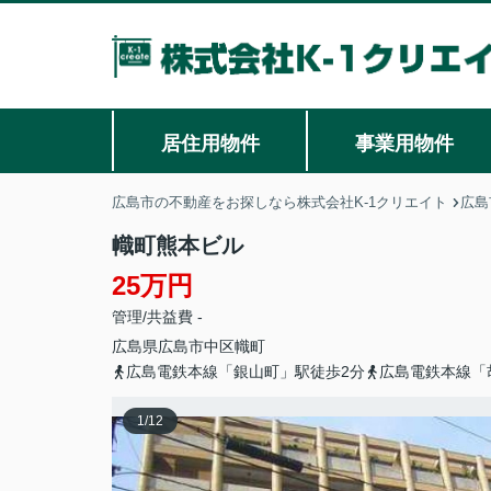
居住用物件
事業用物件
広島市の不動産をお探しなら株式会社K-1クリエイト
広島
幟町熊本ビル
25万円
管理/共益費 -
広島県
広島市中区
幟町
広島電鉄本線「銀山町」駅徒歩2分
広島電鉄本線「
1
/
12