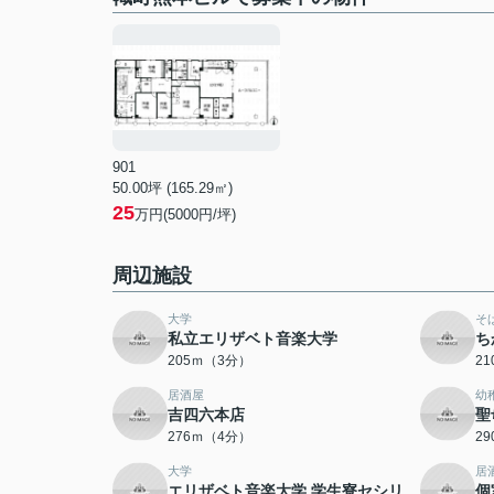
901
50.00坪 (165.29㎡)
25
万円(5000円/坪)
周辺施設
大学
そ
私立エリザベト音楽大学
ち
205ｍ（3分）
2
居酒屋
幼
吉四六本店
聖
276ｍ（4分）
2
大学
居
エリザベト音楽大学 学生寮セシリ
個