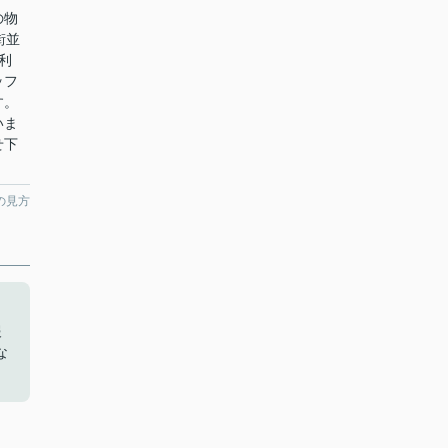
の物
街並
利
ッフ
す。
いま
せ下
の見方
も
報
な