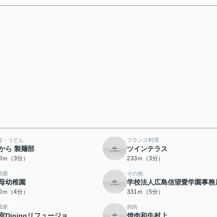
ば・うどん
フランス料理
から 製麺部
ツインテラス
10ｍ（3分）
233ｍ（3分）
稚園
その他
母幼稚園
学校法人広島信望愛学園事務
90ｍ（4分）
331ｍ（5分）
酒屋
焼肉
室Diningリフュージョ
焼肉和牛村上