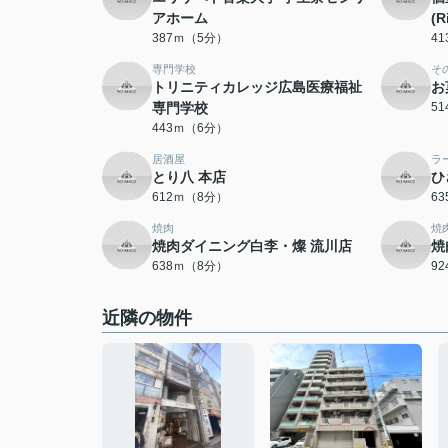
アホーム
(R
387ｍ（5分）
4
専門学校
そ
トリニティカレッジ広島医療福祉
お
専門学校
5
443ｍ（6分）
居酒屋
ラ
とり八 本店
ひ
612ｍ（8分）
6
焼肉
焼
焼肉ダイニング白李・燦 流川店
焼
638ｍ（8分）
9
近隣の物件