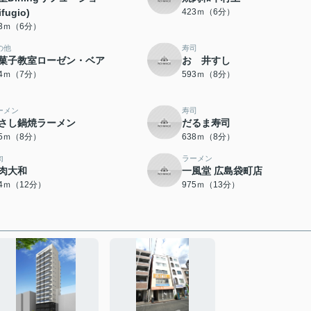
ifugio)
423ｍ（6分）
13ｍ（6分）
の他
寿司
菓子教室ローゼン・ベア
おゝ井すし
14ｍ（7分）
593ｍ（8分）
ーメン
寿司
さし鍋焼ラーメン
だるま寿司
35ｍ（8分）
638ｍ（8分）
肉
ラーメン
肉大和
一風堂 広島袋町店
24ｍ（12分）
975ｍ（13分）