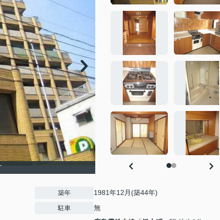
す
1981年12月(築44年)
築年
無
駐車