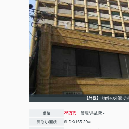
【外観】
物件の外観で
25万円
管理/共益費
-
価格
6LDK/165.29㎡
間取り/面積