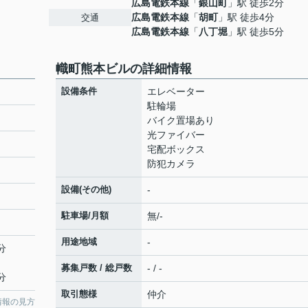
広島電鉄本線
「
銀山町
」駅 徒歩2分
広島電鉄本線
「
胡町
」駅 徒歩4分
交通
広島電鉄本線
「
八丁堀
」駅 徒歩5分
幟町熊本ビルの詳細情報
設備条件
エレベーター
駐輪場
バイク置場あり
光ファイバー
宅配ボックス
防犯カメラ
設備(その他)
-
駐車場/月額
無/-
用途地域
-
分
募集戸数 / 総戸数
- / -
分
取引態様
仲介
情報の見方