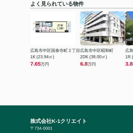
よく見られている物件
広島市中区国泰寺町２丁目
広島市中区昭和町
広
1K (23.94㎡)
2DK (38.00㎡)
1R 
7.65
6.8
3.8
万円
万円
株式会社K-1クリエイト
〒734-0001