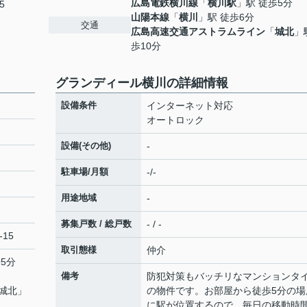
広島電鉄横川線
「
横川駅
」駅 徒歩5分
5
山陽本線
「
横川
」駅 徒歩6分
交通
広島高速交通アストラムライン
「
城北
」
歩10分
グランディール横川の詳細情報
設備条件
インターネット対応
オートロック
設備(その他)
-
駐車場/月額
-/-
用途地域
-
募集戸数 / 総戸数
- / -
-15
取引態様
仲介
5分
備考
防犯対策もバッチリなマンションタ
城北
」
の物件です。お部屋から徒歩5分の場
に駅が位置するので、毎日の移動時