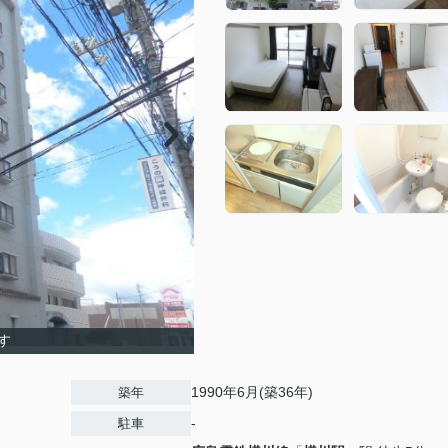
す
1990年6月(築36年)
築年
-
駐車