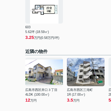
603
5.62坪 (18.59㎡)
3.25
万円(0.58万円/坪)
近隣の物件
広島市西区井口３丁目
広島市西区三滝町
4LDK (100.00㎡)
1R (17.00㎡)
2
12
3.5
5
万円
万円