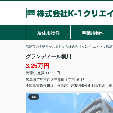
居住用物件
事業用物件
広島市の不動産をお探しなら株式会社K-1クリエイト
広島
グランディール横川
3.25万円
管理/共益費 11,000円
広島県
広島市西区
三篠町
１丁目16-15
広島電鉄横川線「横川駅」駅徒歩5分
山陽本線「横
1
/
6