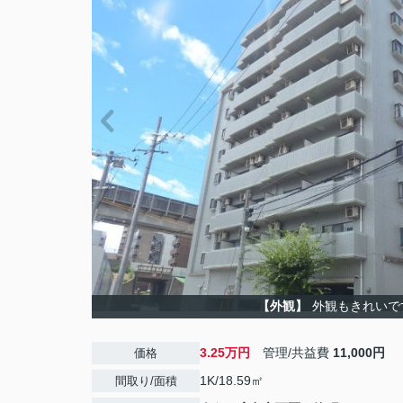
【外観】
外観もきれいで
3.25万円
管理/共益費
11,000円
価格
1K/18.59㎡
間取り/面積