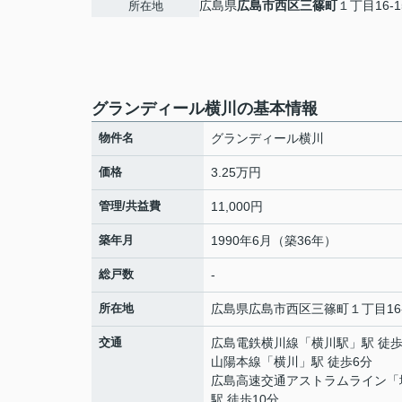
広島県
広島市西区
三篠町
１丁目16-1
所在地
グランディール横川の基本情報
物件名
グランディール横川
価格
3.25万円
管理/共益費
11,000円
築年月
1990年6月（築36年）
総戸数
-
所在地
広島県
広島市西区
三篠町
１丁目16
交通
広島電鉄横川線
「
横川駅
」駅 徒歩
山陽本線
「
横川
」駅 徒歩6分
広島高速交通アストラムライン
「
駅 徒歩10分