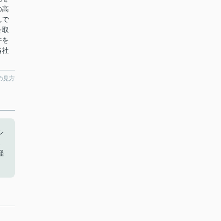
の高
んで
を取
件を
当社
の見方
シ
ス
軽