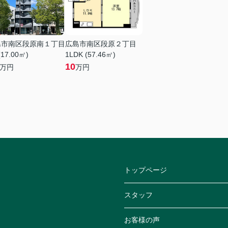
島市南区段原南１丁目
広島市南区段原２丁目
(17.00㎡)
1LDK (57.46㎡)
10
万円
万円
トップページ
スタッフ
お客様の声