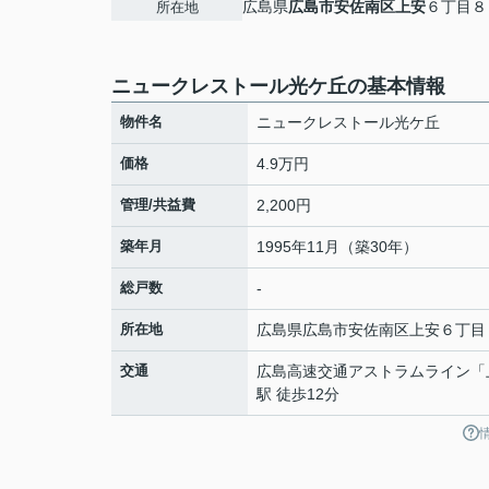
広島県
広島市安佐南区
上安
６丁目８
所在地
ニュークレストール光ケ丘の基本情報
物件名
ニュークレストール光ケ丘
価格
4.9万円
管理/共益費
2,200円
築年月
1995年11月（築30年）
総戸数
-
所在地
広島県
広島市安佐南区
上安
６丁目
交通
広島高速交通アストラムライン
「
駅 徒歩12分