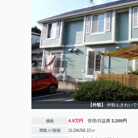
【外観】
外観もきれいで
4.9万円
管理/共益費
2,200円
価格
2LDK/58.22㎡
間取り/面積