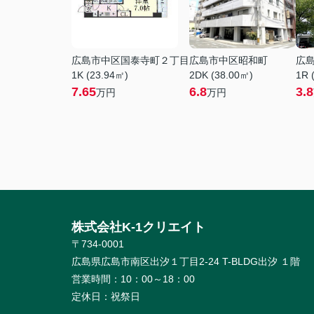
広島市中区国泰寺町２丁目
広島市中区昭和町
広
1K (23.94㎡)
2DK (38.00㎡)
1R 
7.65
6.8
3.8
万円
万円
株式会社K-1クリエイト
〒734-0001
広島県広島市南区出汐１丁目2-24 T-BLDG出汐 １階
営業時間：
10：00～18：00
定休日：
祝祭日