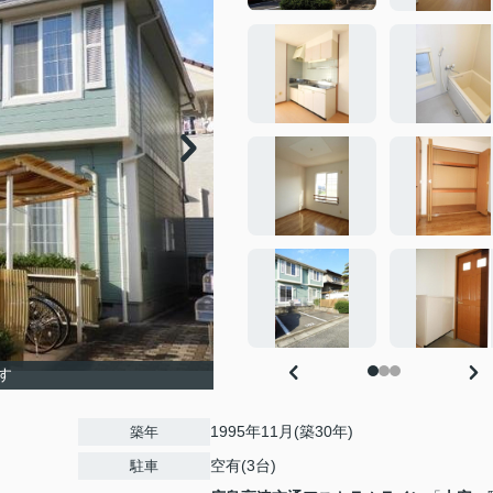
す
1995年11月(築30年)
築年
空有(3台)
駐車