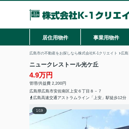
居住用物件
事業用物件
広島市の不動産をお探しなら株式会社K-1クリエイト
広島
ニュークレストール光ケ丘
4.9万円
管理/共益費 2,200円
広島県
広島市安佐南区
上安
６丁目８－７
広島高速交通アストラムライン「上安」駅徒歩12分
1
/
19