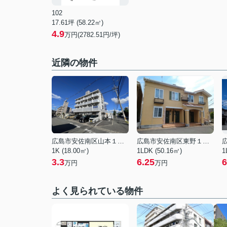
102
17.61坪 (58.22㎡)
4.9
万円(2782.51円/坪)
近隣の物件
広島市安佐南区山本１丁目
広島市安佐南区東野１丁目
1K (18.00㎡)
1LDK (50.16㎡)
1
3.3
6.25
6
万円
万円
よく見られている物件