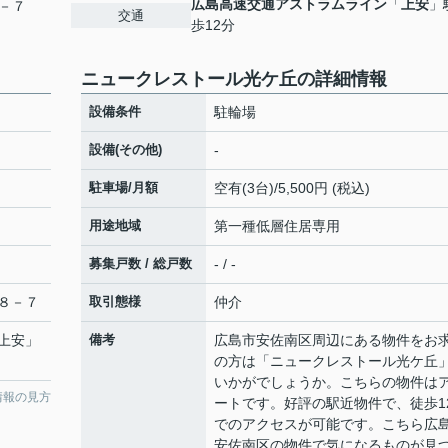
広島高速交通アストラムライン
「
上安
」
－７
交通
歩12分
ニュークレストール光ケ丘の詳細情報
設備条件
駐輪場
設備(その他)
-
駐車場/月額
空有(3台)/5,500円 (税込)
用途地域
第一種低層住居専用
募集戸数 / 総戸数
- / -
８－７
取引態様
仲介
上安
」
備考
広島市安佐南区周辺にある物件をお
の方は「ニュークレストール光ケ丘
いかがでしょうか。こちらの物件は
情報の見方
ートです。好評の駅近物件で、徒歩1
でのアクセスが可能です。こちら広
安佐南区の物件で気になるものが見