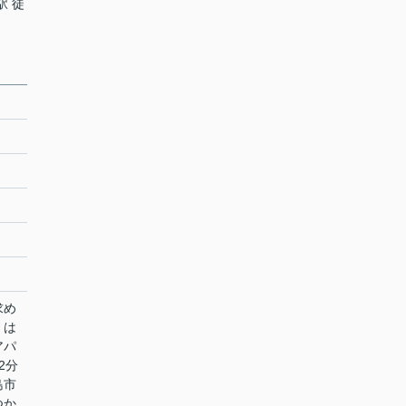
駅 徒
求め
」は
アパ
2分
島市
つか