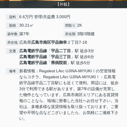
【外観】
6.6万円 管理/共益費 3,000円
賃料
30.21㎡
2K
面積
間取り
築7年
3階/3階建
築年数
所在階
広島県
広島市南区
宇品御幸
２丁目7-18
所在地
広島電鉄宇品線
「
宇品二丁目
」駅 徒歩3分
交通
広島電鉄宇品線
「
宇品三丁目
」駅 徒歩6分
広島電鉄宇品線
「
県病院前
」駅 徒歩5分
新着情報：Regalest LArc UJINA-MIYUKIⅠの空室情報
備考
ならコチラ。Regalest LArc UJINA-MIYUKIⅠ：広島電
鉄宇品線宇品二丁目駅にも近くて便利。周辺には、徒歩
3分で利用できる駅があります。築7年の設備が充実し
た物件となっています。広島市南区エリアにある賃貸情
報のことなら、地域に密着した当社へお任せ下さい。当
社は、多種多様な賃貸情報を取り扱っております。ご要
望や不明な点などございましたら、お気軽にご連絡下さ
い。