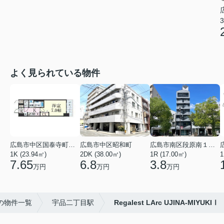
3
よく見られている物件
広島市中区国泰寺町２丁目
広島市中区昭和町
広島市南区段原南１丁目
1K (23.94㎡)
2DK (38.00㎡)
1R (17.00㎡)
1
7.65
6.8
3.8
万円
万円
万円
の物件一覧
宇品二丁目駅
Regalest LArc UJINA-MIYUKIⅠ