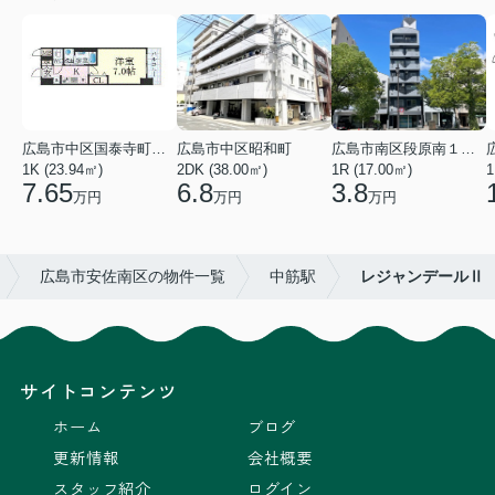
広島市中区国泰寺町２丁目
広島市中区昭和町
広島市南区段原南１丁目
1K (23.94㎡)
2DK (38.00㎡)
1R (17.00㎡)
1
7.65
6.8
3.8
万円
万円
万円
広島市安佐南区の物件一覧
中筋駅
レジャンデールⅡ
サイトコンテンツ
ホーム
ブログ
更新情報
会社概要
スタッフ紹介
ログイン