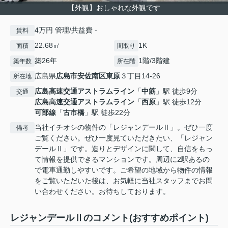
【外観】おしゃれな外観です
4万円 管理/共益費 -
賃料
22.68㎡
1K
面積
間取り
築26年
1階/3階建
築年数
所在階
広島県
広島市安佐南区
東原
３丁目14-26
所在地
広島高速交通アストラムライン
「
中筋
」駅 徒歩9分
交通
広島高速交通アストラムライン
「
西原
」駅 徒歩12分
可部線
「
古市橋
」駅 徒歩22分
当社イチオシの物件の「レジャンデールⅡ」。ぜひ一度
備考
ご覧ください。ぜひ一度見ていただきたい、「レジャン
デールⅡ」です。造りとデザインに関して、自信をもっ
て情報を提供できるマンションです。周辺に2駅あるの
で電車通勤しやすいです。ご希望の地域から物件の情報
をご覧いただいた後は、お気軽に当社スタッフまでお問
い合わせください。お待ちしております。
レジャンデールⅡのコメント(おすすめポイント)