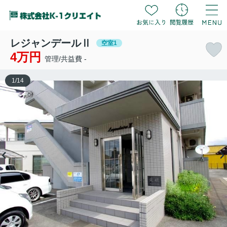
レジャンデールⅡ
空室1
4万円
管理/共益費 -
1
/
14