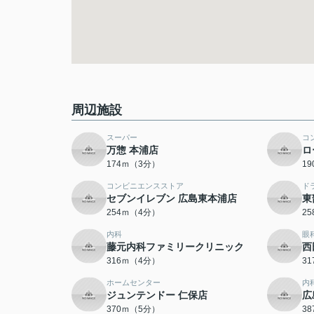
周辺施設
スーパー
コ
万惣 本浦店
ロ
174ｍ（3分）
1
コンビニエンスストア
ド
セブンイレブン 広島東本浦店
東
254ｍ（4分）
2
内科
眼
藤元内科ファミリークリニック
西
316ｍ（4分）
3
ホームセンター
内
ジュンテンドー 仁保店
広
370ｍ（5分）
3