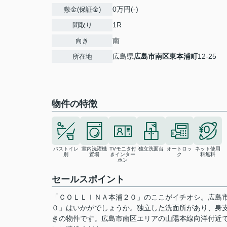
0万円(-)
敷金(保証金)
1R
間取り
南
向き
広島県
広島市南区
東本浦町
12-25
所在地
物件の特徴
バストイレ
室内洗濯機
TVモニタ付
独立洗面台
オートロッ
ネット使用
別
置場
きインター
ク
料無料
ホン
セールスポイント
「ＣＯＬＬＩＮＡ本浦２０」のここがイチオシ。広島
０」はいかがでしょうか。独立した洗面所があり、身
きの物件です。広島市南区エリアの山陽本線向洋付近