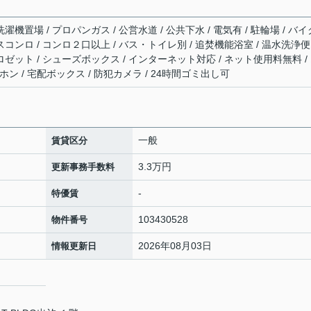
濯機置場 / プロパンガス / 公営水道 / 公共下水 / 電気有 / 駐輪場 / バイ
スコンロ / コンロ２口以上 / バス・トイレ別 / 追焚機能浴室 / 温水洗浄便
ロゼット / シューズボックス / インターネット対応 / ネット使用料無料 /
ン / 宅配ボックス / 防犯カメラ / 24時間ゴミ出し可
一般
賃貸区分
3.3万円
更新事務手数料
-
特優賃
103430528
物件番号
2026年08月03日
情報更新日