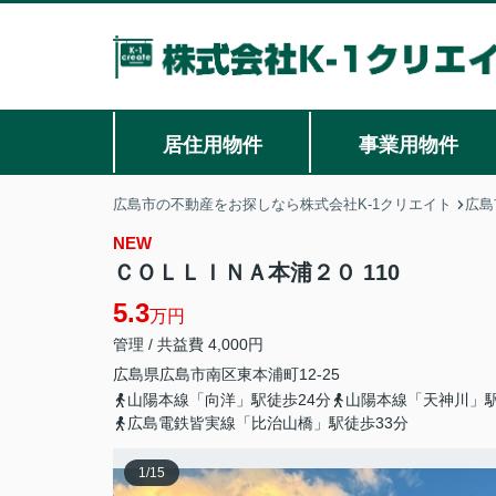
居住用物件
事業用物件
広島市の不動産をお探しなら株式会社K-1クリエイト
広島
NEW
ＣＯＬＬＩＮＡ本浦２０ 110
5.3
万円
管理 / 共益費 4,000円
広島県
広島市南区
東本浦町
12-25
山陽本線「向洋」駅徒歩24分
山陽本線「天神川」駅
広島電鉄皆実線「比治山橋」駅徒歩33分
1
/
15