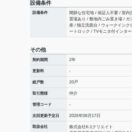
設備条件
設備条件
閑静な住宅地 / 保証人不要 / 室内洗
置場あり / 敷地内ごみ置き場 / ガ
座 / 独立洗面台 / ウォークインク
ートロック / TVモニタ付インターホ
その他
2年
契約期間
-
更新料
20戸
総戸数
仲介
取引態様
-
管理コード
2026年08月17日
次回更新予定日
取扱会社
株式会社K-1クリエイト