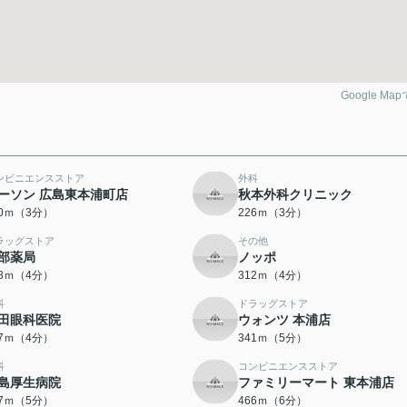
Google Ma
ンビニエンスストア
外科
ーソン 広島東本浦町店
秋本外科クリニック
90ｍ（3分）
226ｍ（3分）
ラッグストア
その他
部薬局
ノッポ
58ｍ（4分）
312ｍ（4分）
科
ドラッグストア
田眼科医院
ウォンツ 本浦店
17ｍ（4分）
341ｍ（5分）
科
コンビニエンスストア
島厚生病院
ファミリーマート 東本浦店
87ｍ（5分）
466ｍ（6分）