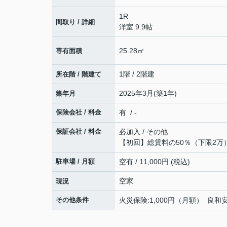
1R
間取り / 詳細
洋室 9.9帖
25.28㎡
専有面積
1階 / 2階建
所在階 / 階建て
2025年3月(築1年)
築年月
保険会社 / 料金
有 / -
保証会社 / 料金
必加入 / その他
【初回】総賃料の50％（下限2万）
駐車場 / 月額
空有 / 11,000円 (税込)
空家
現況
その他条件
火災保険:1,000円（月額） 良和