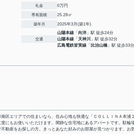
0万円
礼金
25.28㎡
専有面積
2025年3月(築1年)
築年月
山陽本線
「
向洋
」駅 徒歩24分
山陽本線
「
天神川
」駅 徒歩32分
交通
広島電鉄皆実線
「
比治山橋
」駅 徒歩33
市南区エリアでの住まいなら、住み心地も快適な「ＣＯＬＬＩＮＡ本浦
支度にもお使いいただけます。閑静な住宅地にあるアパートです。駐輪
で不動産をお探しの方。きっとあなた好みのお部屋が見つかります。お