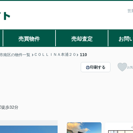
営
売買物件
売却査定
お問
ＣＯＬＬＩＮＡ本浦２０
110
市南区の物件一覧
印刷する
お気
徒歩32分