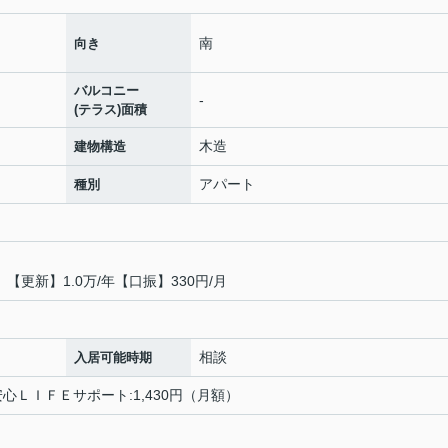
南
向き
バルコニー
-
(テラス)面積
木造
建物構造
アパート
種別
【更新】1.0万/年【口振】330円/月
相談
入居可能時期
安心ＬＩＦＥサポート:1,430円（月額）