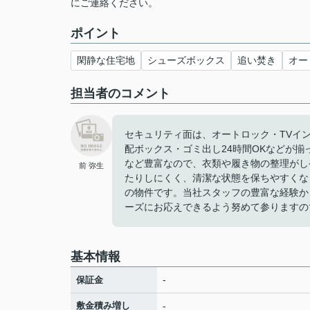
にご連絡ください。
ポイント
閑静な住宅地
シューズボックス
追い焚き
オー
担当者のコメント
セキュリティ面は、オートロック・TVイ
配ボックス・ゴミ出し24時間OKなどが
など豊富なので、衣類や履き物の整理がし
前 弥生
たりしにくく、清潔な状態を保ちやすくな
の物件です。当社スタッフの豊富な経験か
ーズにお応えできるよう努めて参りますの
基本情報
-
保証金
敷金積み増し
-