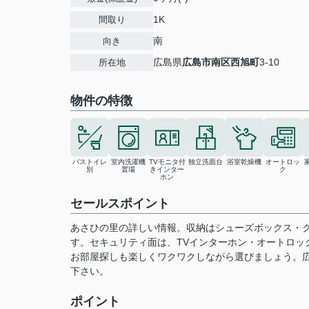
1K
間取り
南
向き
広島県
広島市南区
西旭町
3-10
所在地
物件の特徴
バストイレ
室内洗濯機
TVモニタ付
独立洗面台
浴室乾燥機
オートロッ
別
置場
きインター
ク
ホン
セールスポイント
あさひの里の詳しい情報。収納はシューズボックス・
す。セキュリティ面は、TVインターホン・オートロッ
お部屋探しも楽しくワクワクしながら選びましょう。
下さい。
ポイント