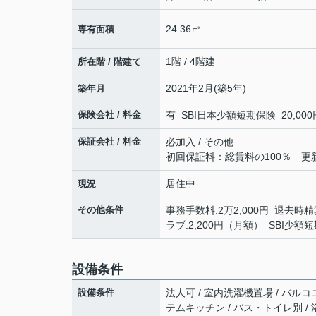
24.36㎡
専有面積
1階 / 4階建
所在階 / 階建て
2021年2月(築5年)
築年月
保険会社 / 料金
有 SBI日本少額短期保険 20,000円
保証会社 / 料金
必加入 / その他
初回保証料：総賃料の100％ 更新時
居住中
現況
その他条件
事務手数料:2万2,000円 退去時精算
ラブ:2,200円（月額） SBI少額
設備条件
設備条件
法人可 / 室内洗濯機置場 / バルコ
テムキッチン / バス・トイレ別 / 