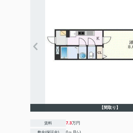
【間取り】
7.3
万円
賃料
0ヶ月(-)
敷金(保証金)