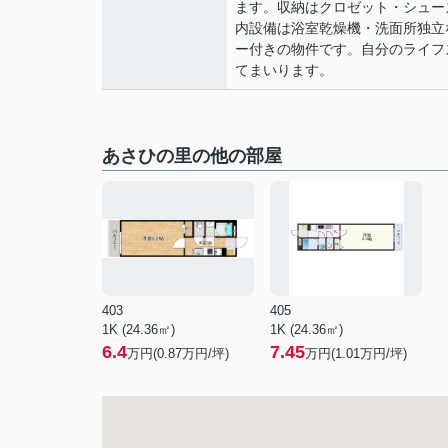
ます。収納はクロゼット・シュー
内設備は浴室乾燥機・洗面所独立
ー付きの物件です。自分のライフ
てまいります。
あさひの里の他の部屋
403
405
1K (24.36㎡)
1K (24.36㎡)
6.4
7.45
万円(
0.87
万円/坪)
万円(
1.01
万円/坪)