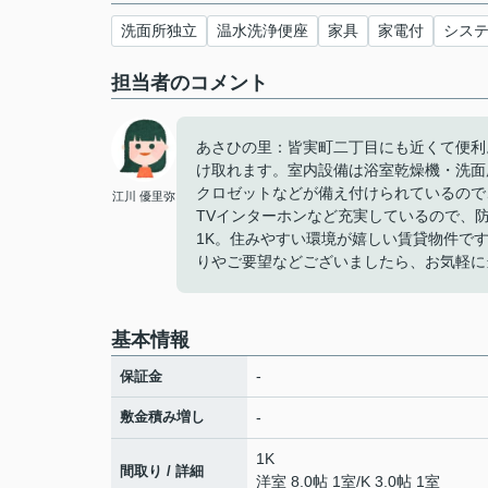
洗面所独立
温水洗浄便座
家具
家電付
シス
担当者のコメント
あさひの里：皆実町二丁目にも近くて便利
け取れます。室内設備は浴室乾燥機・洗面
クロゼットなどが備え付けられているので
江川 優里弥
TVインターホンなど充実しているので、
1K。住みやすい環境が嬉しい賃貸物件で
りやご要望などございましたら、お気軽に
基本情報
-
保証金
敷金積み増し
-
1K
間取り / 詳細
洋室 8.0帖 1室
/
K 3.0帖 1室