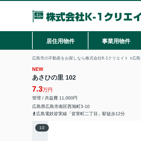
居住用物件
事業用物件
広島市の不動産をお探しなら株式会社K-1クリエイト
広島
NEW
あさひの里 102
7.3
万円
管理 / 共益費 11,000円
広島県
広島市南区
西旭町
3-10
広島電鉄皆実線「皆実町二丁目」駅徒歩12分
1
/
2