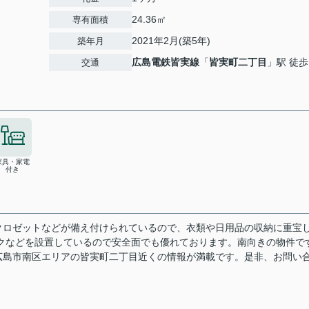
24.36㎡
専有面積
2021年2月(築5年)
築年月
広島電鉄皆実線
「
皆実町二丁目
」駅 徒歩
交通
家具・家電
付き
クロゼットなどが備え付けられているので、衣類や日用品の収納に重宝
クなどを設置しているので安全面でも優れております。南向きの物件で
広島市南区エリアの皆実町二丁目近くの情報が満載です。是非、お問い