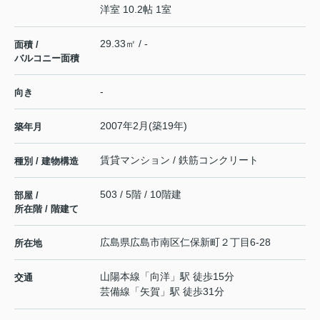
洋室 10.2帖 1室
29.33㎡ / -
面積 /
バルコニー面積
-
向き
2007年2月(築19年)
築年月
賃貸マンション / 鉄筋コンクリート
種別 / 建物構造
503 / 5階 / 10階建
部屋 /
所在階 / 階建て
広島県
広島市南区
仁保新町
２丁目6-28
所在地
山陽本線
「
向洋
」駅 徒歩15分
交通
芸備線
「
矢賀
」駅 徒歩31分