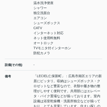
温水洗浄便座
シャワー
独立洗面台
エアコン
シューズボックス
CATV
インターネット対応
ネット使用料無料
オートロック
TVモニタ付インターホン
防犯カメラ
-
設備(その他)
「LECIEL仁保新町」：広島市南区エリアの新
備考
居にピッタリ。収納はシューズボックス・ク
ロゼットなど豊富なので、衣類や履き物の整
理がしやすく便利です。共用部にはエレベー
タ・バイク置場などが揃っております。室内
設備は浴室乾燥機・洗面所独立などが揃って
おり、とても充実しています。住まい探しの