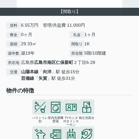
【間取り】
6.55万円 管理/共益費 11,000円
賃料
0ヶ月
1ヶ月
敷金
礼金
29.33㎡
1K
面積
間取り
築19年
5階/10階建
築年数
所在階
広島県
広島市南区
仁保新町
２丁目6-28
所在地
山陽本線
「
向洋
」駅 徒歩15分
交通
芸備線
「
矢賀
」駅 徒歩31分
物件の特徴
バストイレ
室内洗濯機
TVモニタ
独立洗面台
別
置場
付きインタ
ーホン