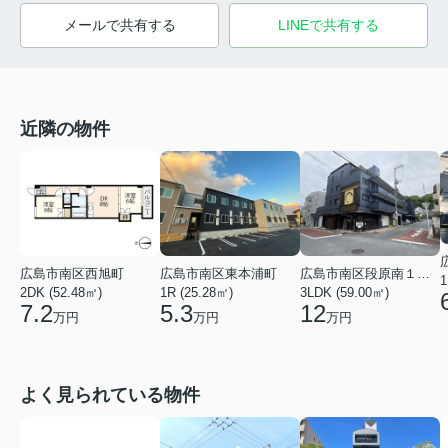
メールで共有する
LINEで共有する
近隣の物件
広島市南区段原南１丁目
広島市南区西旭町
広島市南区東本浦町
1
3LDK (59.00㎡)
2DK (52.48㎡)
1R (25.28㎡)
12
7.2
5.3
万円
万円
万円
よく見られている物件