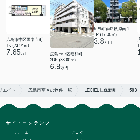
広島市南区段原南１丁目
1R (17.00㎡)
3.8
広島市中区国泰寺町２丁目
万円
1K (23.94㎡)
1
7.65
万円
広島市中区昭和町
2DK (38.00㎡)
6.8
万円
リエイト
広島市南区の物件一覧
LECIEL仁保新町
503
サイトコンテンツ
ホーム
ブログ