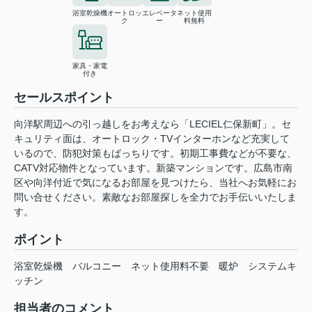
浴室乾燥機
オートロッ
エレベータ
ネット使用
ク
ー
料無料
家具・家電
付き
セールスポイント
向洋駅周辺への引っ越しをお考えなら「LECIEL仁保新町」。セ
キュリティ面は、オートロック・TVインターホンなど充実して
いるので、防犯対策もばっちりです。初期工事費などが不要な、
CATV対応物件となっています。新築マンションです。広島市南
区や向洋付近で気になるお部屋を見つけたら、当社へお気軽にお
問い合せください。素敵なお部屋探しを全力でお手伝いいたしま
す。
ポイント
浴室乾燥機
バルコニー
ネット使用料不要
暖炉
システムキ
ッチン
担当者のコメント