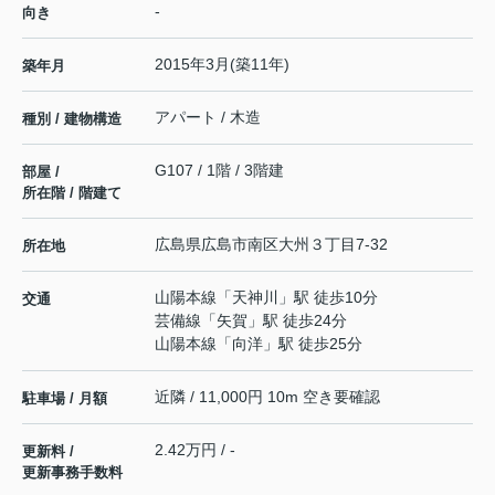
-
向き
2015年3月(築11年)
築年月
アパート / 木造
種別 / 建物構造
G107 / 1階 / 3階建
部屋 /
所在階 / 階建て
広島県
広島市南区
大州
３丁目7-32
所在地
山陽本線
「
天神川
」駅 徒歩10分
交通
芸備線
「
矢賀
」駅 徒歩24分
山陽本線
「
向洋
」駅 徒歩25分
近隣 / 11,000円 10m 空き要確認
駐車場 / 月額
2.42万円 / -
更新料 /
更新事務手数料