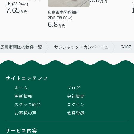
万円
1K (23.94㎡)
1
7.65
万円
広島市中区昭和町
2DK (38.00㎡)
6.8
万円
広島市南区の物件一覧
サンジャック・カンパーニュ
G107
サイトコンテンツ
ホーム
ブログ
更新情報
会社概要
スタッフ紹介
ログイン
お客様の声
会員登録
サービス内容