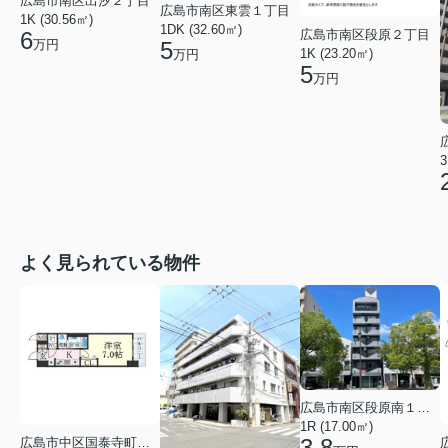
広島市南区出汐２丁目
広島市南区東雲１丁目
1K (30.56㎡)
1DK (32.60㎡)
広島市南区段原２丁目
6
万円
5
1K (23.20㎡)
万円
5
万円
3
よく見られている物件
広島市南区段原南１丁目
1R (17.00㎡)
3.8
広島市中区国泰寺町２丁目