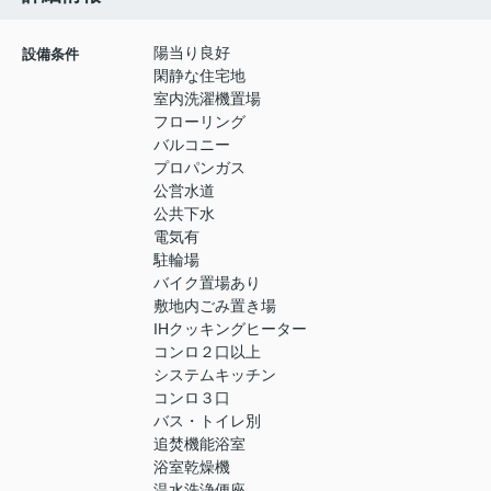
陽当り良好
設備条件
閑静な住宅地
室内洗濯機置場
フローリング
バルコニー
プロパンガス
公営水道
公共下水
電気有
駐輪場
バイク置場あり
敷地内ごみ置き場
IHクッキングヒーター
コンロ２口以上
システムキッチン
コンロ３口
バス・トイレ別
追焚機能浴室
浴室乾燥機
温水洗浄便座