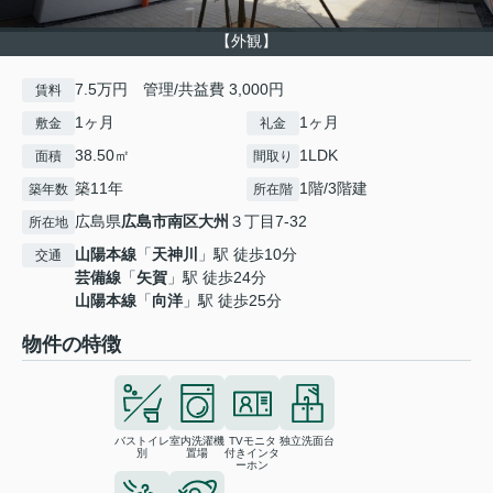
【外観】
7.5万円 管理/共益費 3,000円
賃料
1ヶ月
1ヶ月
敷金
礼金
38.50㎡
1LDK
面積
間取り
築11年
1階/3階建
築年数
所在階
広島県
広島市南区
大州
３丁目7-32
所在地
山陽本線
「
天神川
」駅 徒歩10分
交通
芸備線
「
矢賀
」駅 徒歩24分
山陽本線
「
向洋
」駅 徒歩25分
物件の特徴
バストイレ
室内洗濯機
TVモニタ
独立洗面台
別
置場
付きインタ
ーホン