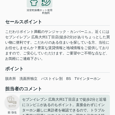
浴室乾燥機
ネット使用
料無料
セールスポイント
こだわりポイント満載のサンジャック・カンパーニュ。近くには
セブンイレブン 広島大州1丁目店(徒歩2分)がありちょっとした買
い物に便利です。こだわりのある住まいを探している方、当社に
お任せしませんか？豊富な賃貸情報と地域情報をご提供しており
ますので、ご安心していただけます。ご要望やご不明な点など、
お気軽にご連絡下さい。
ポイント
脱衣所
洗面所独立
バストイレ別
BS
TVインターホン
担当者のコメント
セブンイレブン 広島大州1丁目店まで徒歩2分と近場
にコンビニがあるのもポイント。直接会わずにイン
ターホン越しに来訪者を確認できるので、トラブル
前 弥生