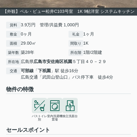
【外観】ベル・ビュー松井C103号室 1K 9帖洋室 システムキッチン
3.9万円 管理/共益費 1,000円
賃料
0ヶ月
1ヶ月
敷金
礼金
29.00㎡
1K
面積
間取り
築28年
1階/2階建
築年数
所在階
広島県
広島市安佐南区
祇園
５丁目４０－２９
所在地
可部線
「
下祇園
」駅 徒歩16分
交通
広島交通「武田山登山口」バス停下車 徒歩4分
物件の特徴
バストイレ
室内洗濯機
独立洗面台
別
置場
セールスポイント