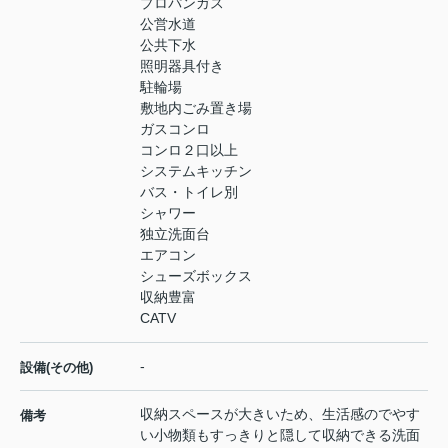
プロパンガス
公営水道
公共下水
照明器具付き
駐輪場
敷地内ごみ置き場
ガスコンロ
コンロ２口以上
システムキッチン
バス・トイレ別
シャワー
独立洗面台
エアコン
シューズボックス
収納豊富
CATV
-
設備(その他)
収納スペースが大きいため、生活感のでやす
備考
い小物類もすっきりと隠して収納できる洗面