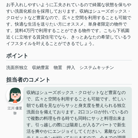
お手入れしやすいように工夫されているので綺麗な状態を保ちや
すい洗面化粧台を採用しております。収納はシューズボックス・
クロゼットなど豊富なので、広々と空間を利用することも可能で
す。快適な生活を送りたい方にオススメ、単身者限定の物件で
す。賃料4万円で利用することができる物件です。こちら下祇園
近くに立地する賃貸住宅でなら、きっとあなたの希望しているラ
イフスタイルを叶えることができるでしょう。
ポイント
洗面所独立
収納豊富
物置
押入
システムキッチン
担当者のコメント
収納はシューズボックス・クロゼットなど豊富なの
で、広々と空間を利用することも可能です。忙しい
朝でも鏡を見ながらサッと身支度を整えられる独立
江川 優里
洗面台を備えております。2口コンロが付いているの
弥
で複数の料理を作る時でも同時にサッと料理出来ま
す。引っ越しの際には陽差しが入るアパートで新生
活を爽やかにエンジョイしてください。素敵なシス
テムキッチンが付いておりますので、今までの調理