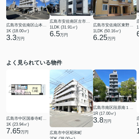
広島市安佐南区古市４丁目
広島市安佐南区山本１丁目
広島市安佐南区東野１丁目
1LDK (31.91㎡)
1
1K (18.00㎡)
1LDK (50.16㎡)
6.5
万円
3.3
6.25
万円
万円
よく見られている物件
広島市南区段原南１丁目
1R (17.00㎡)
3.8
広島市中区国泰寺町２丁目
万円
1K (23.94㎡)
1
7.65
万円
広島市中区昭和町
2DK (38.00㎡)