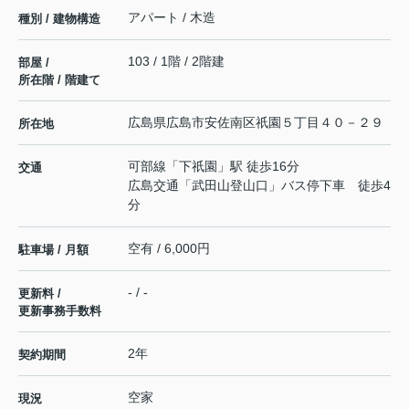
アパート / 木造
種別 / 建物構造
103 / 1階 / 2階建
部屋 /
所在階 / 階建て
広島県
広島市安佐南区
祇園
５丁目４０－２９
所在地
可部線
「
下祇園
」駅 徒歩16分
交通
広島交通「武田山登山口」バス停下車 徒歩4
分
空有 / 6,000円
駐車場 / 月額
- / -
更新料 /
更新事務手数料
2年
契約期間
空家
現況