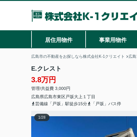
居住用物件
事業用物件
広島市の不動産をお探しなら株式会社K-1クリエイト
広島
E.クレスト
3.8万円
管理/共益費 3,000円
広島県
広島市東区
戸坂大上
１丁目
芸備線「戸坂」駅徒歩15分
「戸坂」バス停
1
/
28