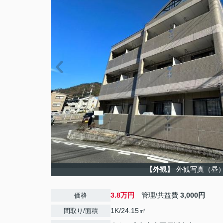
【外観】
外観写真（昼
3.8万円
管理/共益費
3,000円
価格
1K/24.15㎡
間取り/面積