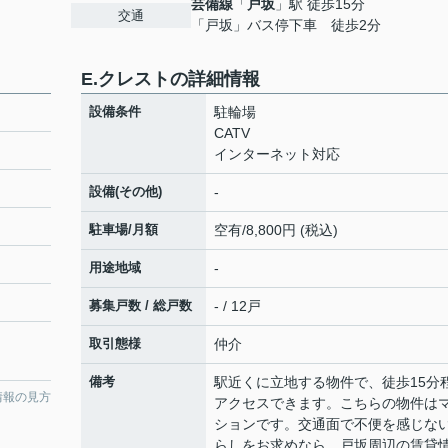
芸備線
「
戸坂
」駅 徒歩15分
交通
「戸坂」バス停下車 徒歩2分
E.クレストの詳細情報
設備条件
駐輪場
CATV
インターネット対応
設備(その他)
-
駐車場/月額
空有/8,800円 (税込)
用途地域
-
募集戸数 / 総戸数
- / 12戸
取引態様
仲介
備考
駅近くに立地する物件で、徒歩15分
情報の見方
アクセスできます。こちらの物件は
ションです。交通面で不便を感じな
らしをお求めなら、戸坂周辺の賃貸