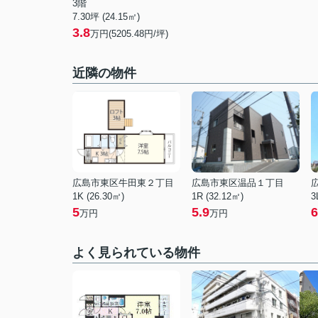
3階
7.30坪 (24.15㎡)
3.8
万円(5205.48円/坪)
近隣の物件
広島市東区牛田東２丁目
広島市東区温品１丁目
1K (26.30㎡)
1R (32.12㎡)
3
5
5.9
6
万円
万円
よく見られている物件