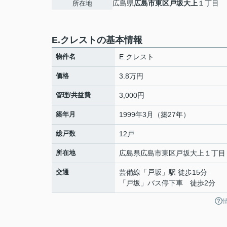
広島県
広島市東区
戸坂大上
１丁目
所在地
E.クレストの基本情報
物件名
E.クレスト
価格
3.8万円
管理/共益費
3,000円
築年月
1999年3月（築27年）
総戸数
12戸
所在地
広島県
広島市東区
戸坂大上
１丁目
交通
芸備線
「
戸坂
」駅 徒歩15分
「戸坂」バス停下車 徒歩2分