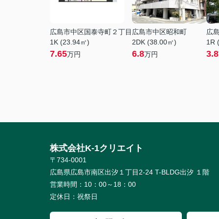
広島市中区国泰寺町２丁目
広島市中区昭和町
広
1K (23.94㎡)
2DK (38.00㎡)
1R 
7.65
6.8
3.8
万円
万円
株式会社K-1クリエイト
〒734-0001
広島県広島市南区出汐１丁目2-24 T-BLDG出汐 １階
営業時間：
10：00～18：00
定休日：
祝祭日