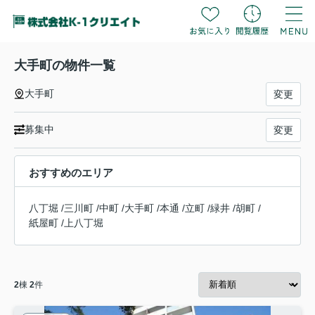
大手町の物件一覧
大手町
変更
募集中
変更
おすすめのエリア
八丁堀
/
三川町
/
中町
/
大手町
/
本通
/
立町
/
緑井
/
胡町
/
紙屋町
/
上八丁堀
2
棟
2
件