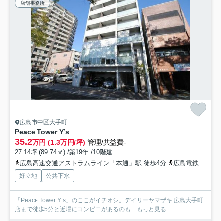
店舗事務所
広島市中区大手町
Peace Tower Y’s
35.2
万円 (1.3万円/坪)
管理/共益費-
27.14坪 (89.74㎡) /築19年 /10階建
広島高速交通アストラムライン「本通」駅 徒歩4分
広島電鉄宇品線「本通」駅 徒歩5分
好立地
公共下水
「Peace Tower Y’s」のここがイチオシ。デイリーヤマザキ 広島大手町
店まで徒歩5分と近場にコンビニがあるのも...
もっと見る