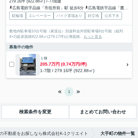
279.16坪 (922.88㎡) /- /7階建
広島電鉄宇品線「市役所前」駅 徒歩6分
広島電鉄宇品線「鷹野橋」駅 徒歩7分
駐輪場
エレベーター
バイク置場あり
好立地
公共下水
敷地内駐車場10台可能（家賃込）別途料金外部駐車場8台可能（縦列
4×2)延床面積922.88㎡(279.17坪)公簿面積...
もっと見る
募集中の物件
１棟
205.7万円 (0.74万円/坪)
1-7階 / 279.16坪 (922.88㎡)
1
検索条件を変更
まとめてお問い合わせ
の不動産をお探しなら株式会社K-1クリエイト
大手町の物件一覧