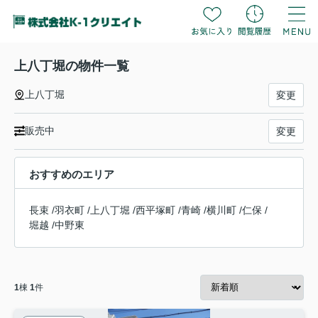
上八丁堀の物件一覧
上八丁堀
変更
販売中
変更
おすすめのエリア
長束
/
羽衣町
/
上八丁堀
/
西平塚町
/
青崎
/
横川町
/
仁保
/
堀越
/
中野東
1
棟
1
件