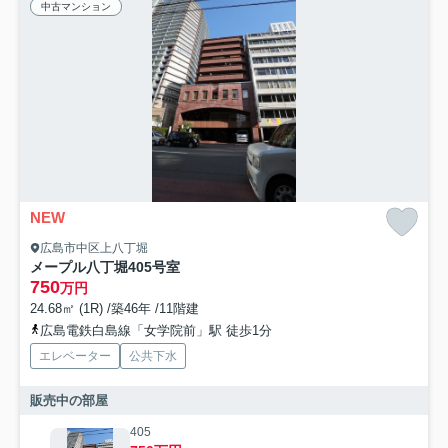
中古マンション
NEW
広島市中区上八丁堀
メープル八丁堀405号室
750
万円
24.68㎡ (1R) /築46年 /11階建
広島電鉄白島線「女学院前」駅 徒歩1分
エレベーター
公共下水
販売中の部屋
405