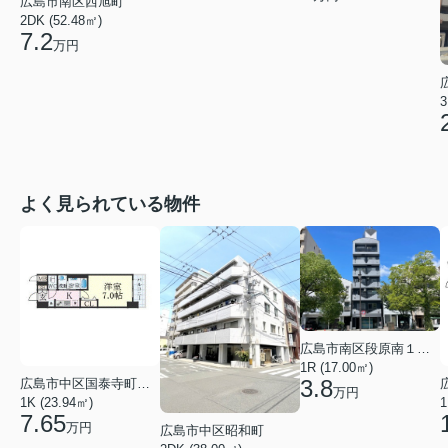
広島市南区西旭町
2DK (52.48㎡)
7.2
万円
3
よく見られている物件
広島市南区段原南１丁目
1R (17.00㎡)
3.8
広島市中区国泰寺町２丁目
万円
1K (23.94㎡)
1
7.65
万円
広島市中区昭和町