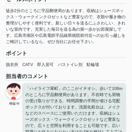
徒歩2分のところに宇品郵便局があります。収納はシューズボッ
クス・ウォークインクロゼットなど豊富なので、衣類や履き物の
整理がしやすく便利です。新しい日々を送るにふさわしい、きれ
いな室内です。充実した毎日を送る為の第一歩がお部屋探しで
す。広島市南区や広島電鉄宇品線県病院前付近へのお引っ越しを
ご検討しているなら、ぜひ当社にお任せ下さい。
ポイント
脱衣所
CATV
即入居可
バストイレ別
駐輪場
担当者のコメント
「ハイライフ翠町」のここがイチオシ。歩いて108m
のところに宇品郵便局があります。不在時でも荷物
の受け取りができる、時間調整の手間が省ける宅配
檜脇 M
ボックスが付いております。洗面化粧台は、メイク
などのスペースにご使用いただけます。収納はシュ
ーズボックス・ウォークインクロゼットなど豊富な
ので、広々と空間を利用することも可能です。広い
部屋にお住みになりたい方は1LDKを検討してみては