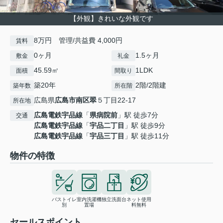
【外観】きれいな外観です
8万円 管理/共益費 4,000円
賃料
0ヶ月
1.5ヶ月
敷金
礼金
45.59㎡
1LDK
面積
間取り
築20年
2階/2階建
築年数
所在階
広島県
広島市南区
翠
５丁目22-17
所在地
広島電鉄宇品線
「
県病院前
」駅 徒歩7分
交通
広島電鉄宇品線
「
宇品二丁目
」駅 徒歩9分
広島電鉄宇品線
「
宇品三丁目
」駅 徒歩11分
物件の特徴
バストイレ
室内洗濯機
独立洗面台
ネット使用
別
置場
料無料
セールスポイント