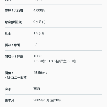
4,000円
管理 / 共益費
0ヶ月(-)
敷金(保証金)
1.5ヶ月
礼金
- / -
償却 / 敷引
1LDK
間取り / 詳細
K 3.7帖
/
LD 8.5帖
/
洋室 6.5帖
45.59㎡ / -
面積 /
バルコニー面積
南西
向き
2005年9月(築20年)
築年月