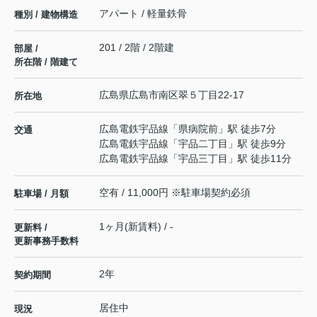
アパート / 軽量鉄骨
種別 / 建物構造
201 / 2階 / 2階建
部屋 /
所在階 / 階建て
広島県
広島市南区
翠
５丁目22-17
所在地
広島電鉄宇品線
「
県病院前
」駅 徒歩7分
交通
広島電鉄宇品線
「
宇品二丁目
」駅 徒歩9分
広島電鉄宇品線
「
宇品三丁目
」駅 徒歩11分
空有 / 11,000円 ※駐車場契約必須
駐車場 / 月額
1ヶ月(新賃料) / -
更新料 /
更新事務手数料
2年
契約期間
居住中
現況