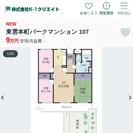
NEW
東雲本町パークマンション 107
9
万円
管理/共益費 -
1
/
30