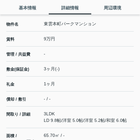
基本情報
詳細情報
周辺環境
東雲本町パークマンション
物件名
9万円
賃料
-
管理 / 共益費
3ヶ月(-)
敷金(保証金)
1ヶ月
礼金
- / -
償却 / 敷引
3LDK
間取り / 詳細
LD 9.8帖
/
洋室 5.0帖
/
洋室 5.2帖
/
和室 6.0帖
65.70㎡ / -
面積 /