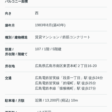
バルコニー面積
西
向き
1983年8月(築43年)
築年月
賃貸マンション / 鉄筋コンクリート
種別 / 建物構造
107 / 1階 / 5階建
部屋 /
所在階 / 階建て
広島県
広島市南区
東雲本町
２丁目16-20
所在地
広島電鉄皆実線
「
段原一丁目
」駅 徒歩24分
交通
広島電鉄皆実線
「
的場町
」駅 徒歩25分
広島電鉄本線
「
猿猴橋町
」駅 徒歩27分
近隣 / 13,200円 (税込) 10m
駐車場 / 月額