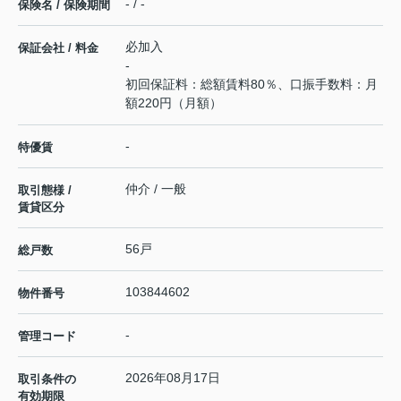
- / -
保険名 / 保険期間
必加入
保証会社 / 料金
-
初回保証料：総額賃料80％、口振手数料：月
額220円（月額）
-
特優賃
仲介 / 一般
取引態様 /
賃貸区分
56戸
総戸数
103844602
物件番号
-
管理コード
2026年08月17日
取引条件の
有効期限