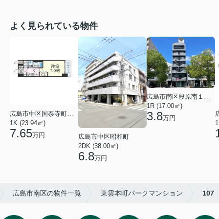
よく見られている物件
広島市南区段原南１丁目
1R (17.00㎡)
3.8
広島市中区国泰寺町２丁目
万円
1K (23.94㎡)
1
7.65
万円
広島市中区昭和町
2DK (38.00㎡)
6.8
万円
広島市南区の物件一覧
東雲本町パークマンション
107