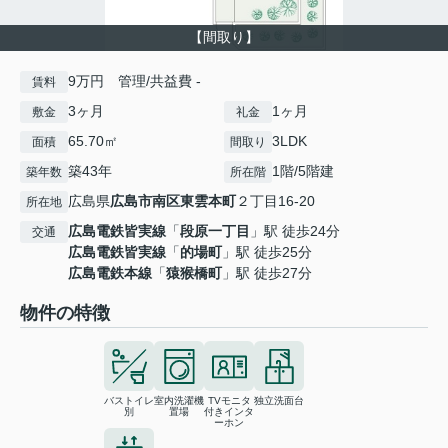
【間取り】
9万円 管理/共益費 -
賃料
3ヶ月
1ヶ月
敷金
礼金
65.70㎡
3LDK
面積
間取り
築43年
1階/5階建
築年数
所在階
広島県
広島市南区
東雲本町
２丁目16-20
所在地
広島電鉄皆実線
「
段原一丁目
」駅 徒歩24分
交通
広島電鉄皆実線
「
的場町
」駅 徒歩25分
広島電鉄本線
「
猿猴橋町
」駅 徒歩27分
物件の特徴
バストイレ
室内洗濯機
TVモニタ
独立洗面台
別
置場
付きインタ
ーホン