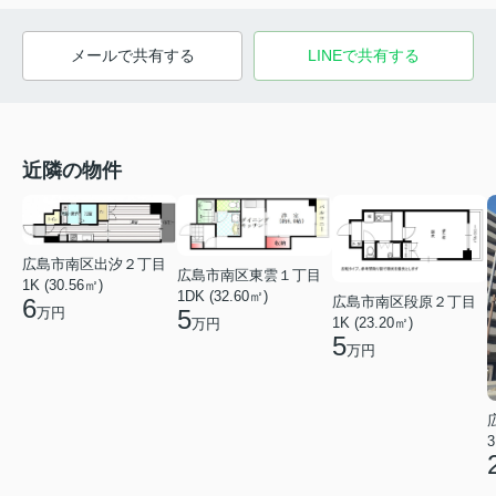
メールで共有する
LINEで共有する
近隣の物件
広島市南区出汐２丁目
広島市南区東雲１丁目
1K (30.56㎡)
1DK (32.60㎡)
広島市南区段原２丁目
6
万円
5
1K (23.20㎡)
万円
5
万円
3