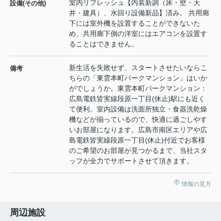
室内リフレッシュ【内装新調（床・壁・天
設備(その他)
井・建具）、水回り設備新品】済み。 共用廊
下には室外機を設置することができないた
め、共用廊下側の洋室にはエアコンを設置す
ることはできません。
新生活を失敗せず、スタートさせたいならこ
備考
ちらの「東雲本町パークマンション」はいか
がでしょうか。東雲本町パークマンション：
広島電鉄皆実線段原一丁目(休止)駅にも近く
て便利。室内設備は洗面所独立・食器洗乾燥
機などが揃っているので、快適に過ごしやす
いお部屋になります。広島市南区エリアや広
島電鉄皆実線段原一丁目(休止)付近でお客様
のご希望のお部屋が見つかるまで、当社スタ
ッフが全力でサポートさせて頂きます。
情報の見方
周辺施設