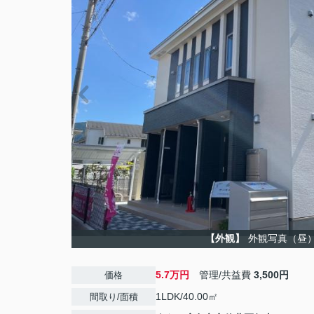
【外観】
外観写真（昼
5.7万円
管理/共益費
3,500円
価格
1LDK/40.00㎡
間取り/面積