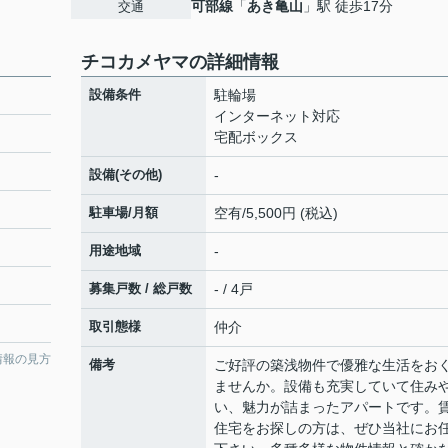
可部線
「
あき亀山
」駅 徒歩17分
交通
チコカメヤマの詳細情報
設備条件
駐輪場
インターネット対応
宅配ボックス
設備(その他)
-
駐車場/月額
空有/5,500円 (税込)
用途地域
-
募集戸数 / 総戸数
- / 4戸
取引態様
仲介
情報の見方
備考
ご好評の築浅物件で優雅な生活をお
ませんか。設備も充実していて住み
い、魅力が詰まったアパートです。
住宅をお探しの方は、ぜひ当社にお