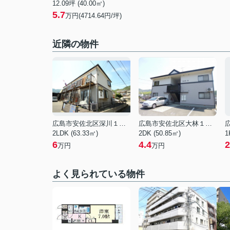
12.09坪 (40.00㎡)
5.7
万円(4714.64円/坪)
近隣の物件
広島市安佐北区深川１丁目
広島市安佐北区大林１丁目
2LDK (63.33㎡)
2DK (50.85㎡)
1
6
4.4
2
万円
万円
よく見られている物件