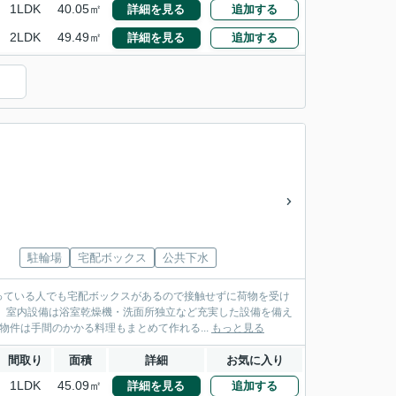
1LDK
40.05㎡
詳細を見る
追加する
2LDK
49.49㎡
詳細を見る
追加する
駐輪場
宅配ボックス
公共下水
っている人でも宅配ボックスがあるので接触せずに荷物を受け
。室内設備は浴室乾燥機・洗面所独立など充実した設備を備え
件は手間のかかる料理もまとめて作れる...
もっと見る
間取り
面積
詳細
お気に入り
1LDK
45.09㎡
詳細を見る
追加する