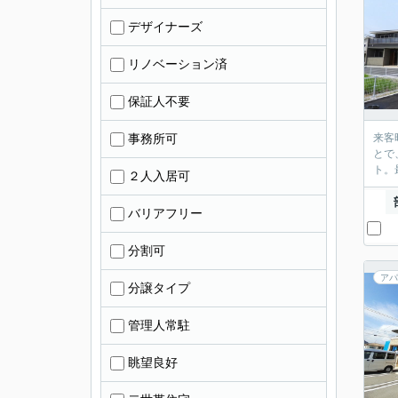
デザイナーズ
リノベーション済
保証人不要
事務所可
来客
とで
ト。
２人入居可
バリアフリー
分割可
アパ
分譲タイプ
管理人常駐
眺望良好