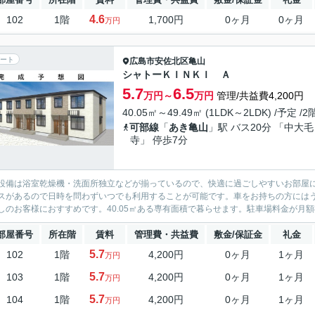
4.6
102
1階
1,700円
0ヶ月
0ヶ月
万円
ート
広島市安佐北区
亀山
シャトーＫＩＮＫＩ Ａ
5.7
6.5
万円～
万円
管理/共益費4,200円
40.05㎡～49.49㎡ (1LDK～2LDK) /予定 /
可部線
「
あき亀山
」駅 バス20分 「中大毛
寺」 停歩7分
設備は浴室乾燥機・洗面所独立などが揃っているので、快適に過ごしやすいお部屋
スがあるので日時を問わずいつでも利用することが可能です。車をお持ちの方にはう
しのお客様におすすめです。40.05㎡ある専有面積で暮らせます。駐車場料金が月額8
部屋番号
所在階
賃料
管理費・共益費
敷金/保証金
礼金
5.7
102
1階
4,200円
0ヶ月
1ヶ月
万円
5.7
103
1階
4,200円
0ヶ月
1ヶ月
万円
5.7
104
1階
4,200円
0ヶ月
1ヶ月
万円