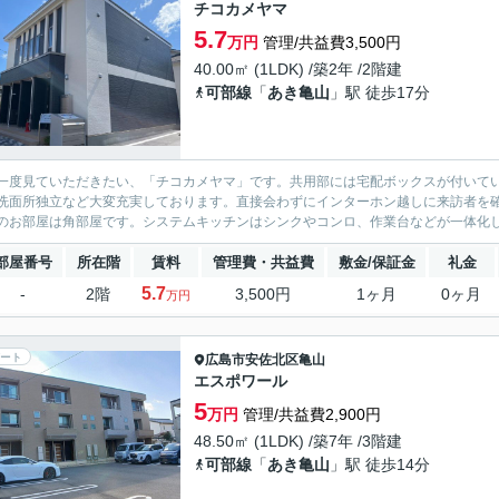
チコカメヤマ
5.7
万円
管理/共益費3,500円
40.00㎡ (1LDK) /築2年 /2階建
可部線
「
あき亀山
」駅 徒歩17分
一度見ていただきたい、「チコカメヤマ」です。共用部には宅配ボックスが付いて
洗面所独立など大変充実しております。直接会わずにインターホン越しに来訪者を
のお部屋は角部屋です。システムキッチンはシンクやコンロ、作業台などが一体化し
部屋番号
所在階
賃料
管理費・共益費
敷金/保証金
礼金
5.7
-
2階
3,500円
1ヶ月
0ヶ月
万円
ート
広島市安佐北区
亀山
エスポワール
5
万円
管理/共益費2,900円
48.50㎡ (1LDK) /築7年 /3階建
可部線
「
あき亀山
」駅 徒歩14分