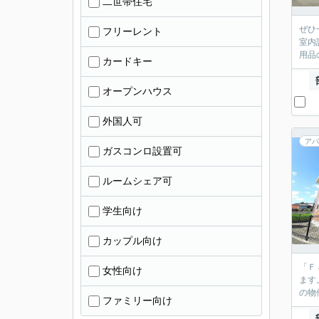
二世帯住宅
ぜひ
フリーレント
室内
用品
カードキー
オープンハウス
外国人可
アパ
ガスコンロ設置可
ルームシェア可
学生向け
カップル向け
「Ｆ
女性向け
ます
の物
ファミリー向け