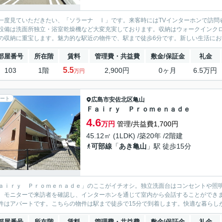
一度見ていただきたい、「ソラーナ Ⅰ」です。来客時にはTVインターホンで訪問
設備は洗面所独立・浴室乾燥機など大変充実しております。収納はウォークインク
の収納に重宝します。魅力的な駅近の物件で、駅まで徒歩6分です。新しい生活にお勧
部屋番号
所在階
賃料
管理費・共益費
敷金/保証金
礼金
5.5
103
1階
2,900円
0ヶ月
6.5万円
万円
ート
広島市安佐北区
亀山
Ｆａｉｒｙ Ｐｒｏｍｅｎａｄｅ
4.6
万円
管理/共益費1,700円
45.12㎡ (1LDK) /築20年 /2階建
可部線
「
あき亀山
」駅 徒歩15分
ａｉｒｙ Ｐｒｏｍｅｎａｄｅ」のここがイチオシ。独立洗面台はコンセントや照
。モニターで来訪者を確認し、インターホンを通じて室内から会話することができま
件はアパートです。こちらの物件は駅まで徒歩で15分で到着します。快適な暮らしが
部屋番号
所在階
賃料
管理費・共益費
敷金/保証金
礼金