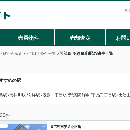
営
売買物件
売却査定
お問
可部線 あき亀山駅の物件一覧
・駅から探す
可部線の物件一覧
すすめの駅
島駅
/
天神川駅
/
向洋駅
/
段原一丁目駅
/
県病院前駅
/
宇品二丁目駅
/
比治
20
件
ート
広島市安佐北区
亀山