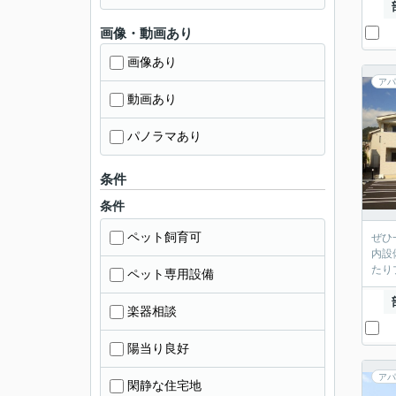
画像・動画あり
画像あり
アパ
動画あり
パノラマあり
条件
条件
ペット飼育可
ぜひ
内設
たり
ペット専用設備
楽器相談
陽当り良好
アパ
閑静な住宅地