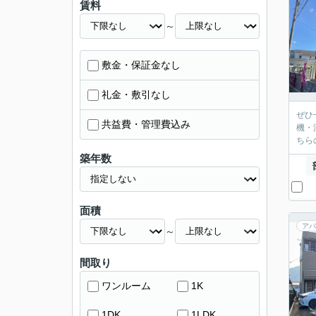
賃料
～
敷金・保証金なし
礼金・敷引なし
ぜひ
共益費・管理費込み
機・
ちら
築年数
面積
アパ
～
間取り
ワンルーム
1K
1DK
1LDK