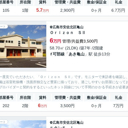
部屋番号
所在階
賃料
管理費・共益費
敷金/保証金
礼金
5.7
105
1階
2,900円
0ヶ月
6.7万円
万円
ート
広島市安佐北区
亀山
Ｏｒｉｚｏｎ ＳⅡ
6
万円
管理/共益費3,500円
58.70㎡ (2LDK) /築7年 /2階建
可部線
「
あき亀山
」駅 徒歩13分
一度見ていただきたい、「Ｏｒｉｚｏｎ ＳⅡ」です。モニターで来訪者を確認し
備は浴室乾燥機・洗面所独立など豊富に揃っており、過ごしやすいお部屋になって
プロバイダーと契約をするといったネット回線について手間のかかる手続きが必要あり
部屋番号
所在階
賃料
管理費・共益費
敷金/保証金
礼金
6
202
2階
3,500円
0ヶ月
7万円
万円
ート
広島市安佐北区
亀山