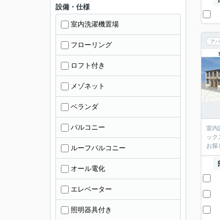
設備・仕様
室内洗濯機置場
アパ
フローリング
ロフト付き
メゾネット
ベランダ
バルコニー
室内
ック
お探
ルーフバルコニー
オール電化
エレベーター
照明器具付き