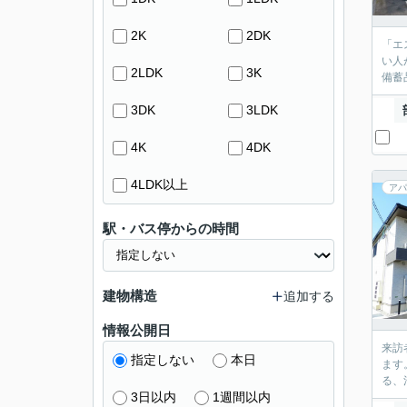
2K
2DK
「エ
い人
2LDK
3K
備蓄
3DK
3LDK
4K
4DK
4LDK以上
アパ
駅・バス停からの時間
建物構造
追加する
情報公開日
来訪
指定しない
本日
ます
る、
3日以内
1週間以内