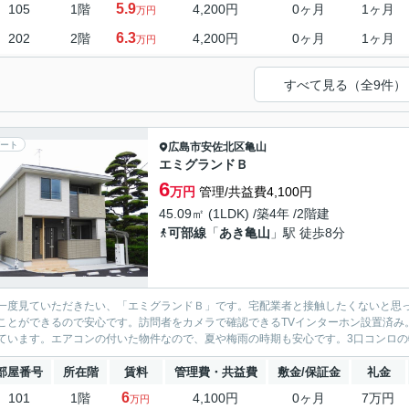
5.9
105
1階
4,200円
0ヶ月
1ヶ月
万円
6.3
202
2階
4,200円
0ヶ月
1ヶ月
万円
すべて見る（全9件）
ート
広島市安佐北区
亀山
エミグランドＢ
6
万円
管理/共益費4,100円
45.09㎡ (1LDK) /築4年 /2階建
可部線
「
あき亀山
」駅 徒歩8分
一度見ていただきたい、「エミグランドＢ」です。宅配業者と接触したくないと思
ことができるので安心です。訪問者をカメラで確認できるTVインターホン設置済み
ています。エアコンの付いた物件なので、夏や梅雨の時期も安心です。3口コンロの物
部屋番号
所在階
賃料
管理費・共益費
敷金/保証金
礼金
6
101
1階
4,100円
0ヶ月
7万円
万円