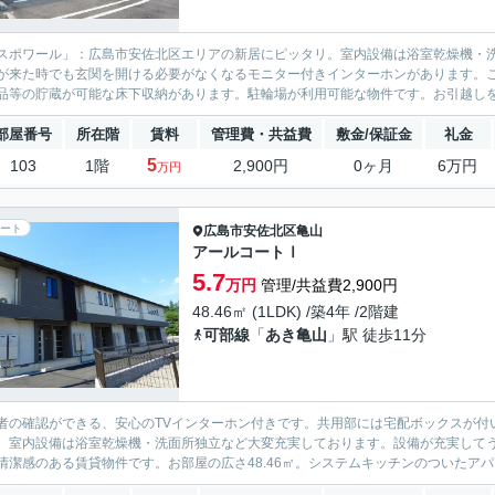
スポワール」：広島市安佐北区エリアの新居にピッタリ。室内設備は浴室乾燥機・
が来た時でも玄関を開ける必要がなくなるモニター付きインターホンがあります。こ
品等の貯蔵が可能な床下収納があります。駐輪場が利用可能な物件です。お引越しを
部屋番号
所在階
賃料
管理費・共益費
敷金/保証金
礼金
5
103
1階
2,900円
0ヶ月
6万円
万円
ート
広島市安佐北区
亀山
アールコートⅠ
5.7
万円
管理/共益費2,900円
48.46㎡ (1LDK) /築4年 /2階建
可部線
「
あき亀山
」駅 徒歩11分
者の確認ができる、安心のTVインターホン付きです。共用部には宅配ボックスが付
。室内設備は浴室乾燥機・洗面所独立など大変充実しております。設備が充実して
清潔感のある賃貸物件です。お部屋の広さ48.46㎡。システムキッチンのついたアパ