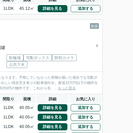
1LDK
45.12㎡
詳細を見る
追加する
新築
2階建
駐輪場
宅配ボックス
防犯カメラ
公共下水
になります。予期していなかった荷物が届いた場合でも宅配ボ
れしい現在空き有りの駐車場付き。家賃10万円以下の物件を
250円の物件です。これから先、...
もっと見る
間取り
面積
詳細
お気に入り
1LDK
40.05㎡
詳細を見る
追加する
1LDK
40.05㎡
詳細を見る
追加する
1LDK
40.05㎡
詳細を見る
追加する