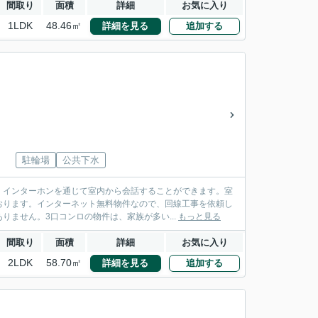
間取り
面積
詳細
お気に入り
1LDK
48.46㎡
詳細を見る
追加する
駐輪場
公共下水
、インターホンを通じて室内から会話することができます。室
おります。インターネット無料物件なので、回線工事を依頼し
ません。3口コンロの物件は、家族が多い...
もっと見る
間取り
面積
詳細
お気に入り
2LDK
58.70㎡
詳細を見る
追加する