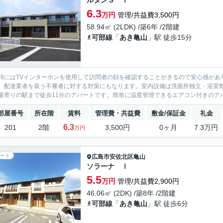
ルタンＳ Ⅰ
6.3
万円
管理/共益費3,500円
58.94㎡ (2LDK) /築6年 /2階建
可部線
「
あき亀山
」駅 徒歩15分
時にはTVインターホンを使用して訪問者の顔を確認することがきるので安心感があ
、配達業者を装う不審者に対する対策にもなります。室内設備は洗面所独立・浴室
最寄りの駅まで徒歩11分のアパートです。簡単に温度管理できるエアコン付きのアパ
部屋番号
所在階
賃料
管理費・共益費
敷金/保証金
礼金
6.3
201
2階
3,500円
0ヶ月
7.3万円
万円
ート
広島市安佐北区
亀山
ソラーナ Ⅰ
5.5
万円
管理/共益費2,900円
46.06㎡ (2DK) /築8年 /2階建
可部線
「
あき亀山
」駅 徒歩6分