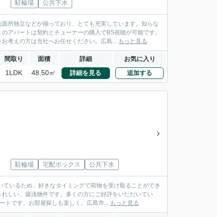
駐輪場
公共下水
洗面所独立などが揃っており、とても充実しています。知らな
のアパートは契約とチューナーの購入でBS視聴が可能です。
お考えの方は当社へお任せください。広島...
もっと見る
間取り
面積
詳細
お気に入り
1LDK
48.50㎡
詳細を見る
追加する
駐輪場
宅配ボックス
公共下水
いているため、好きなタイミングで荷物を受け取ることができ
うれしい、築浅物件です。多くの方にご好評をいただいてい
ートです。お部屋探しも楽しく。広島市...
もっと見る