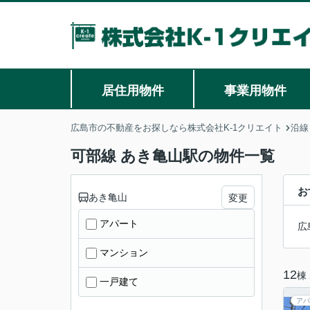
居住用物件
事業用物件
広島市の不動産をお探しなら株式会社K-1クリエイト
沿線
可部線 あき亀山駅の物件一覧
お
あき亀山
変更
アパート
広
マンション
12
棟
一戸建て
アパ