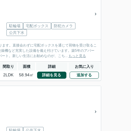
駐輪場
宅配ボックス
防犯カメラ
公共下水
ります。直接会わずに宅配ボックスを通じて荷物を受け取るこ
乾燥機など充実した設備を備え付けています。築5年のアパー
ート。新しい生活にお勧めなのが、こち...
もっと見る
間取り
面積
詳細
お気に入り
2LDK
58.94㎡
詳細を見る
追加する
駐輪場
公共下水