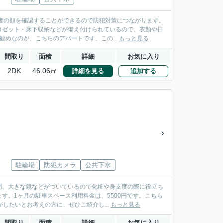
者の顔を確認することができるので防犯対策につながります。
ロゼット・床下収納などが備え付けられているので、衣類や日
めなのが、こちらのアパートです。この...
もっと見る
間取り
面積
詳細
お気に入り
2DK
46.06㎡
詳細を見る
追加する
駐輪場
防犯カメラ
公共下水
明、大きな鏡などがついているので化粧や身支度の際に役立ち
す。1ヶ月の駐車スペース利用料金は、5500円です。こちら
したいとお考えの方に、ぜひご紹介し...
もっと見る
間取り
面積
詳細
お気に入り