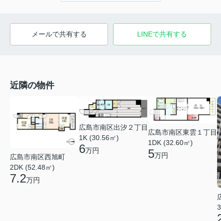
メールで共有する
LINEで共有する
近隣の物件
広島市南区出汐２丁目
広島市南区東雲１丁目
1K (30.56㎡)
1DK (32.60㎡)
6
万円
5
万円
広島市南区西旭町
2DK (52.48㎡)
7.2
万円
3