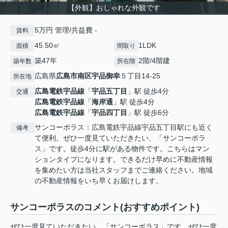
【外観】おしゃれな外観です
5万円 管理/共益費 -
賃料
45.50㎡
1LDK
面積
間取り
築47年
2階/4階建
築年数
所在階
広島県
広島市南区
宇品御幸
５丁目14-25
所在地
広島電鉄宇品線
「
宇品五丁目
」駅 徒歩4分
交通
広島電鉄宇品線
「
海岸通
」駅 徒歩4分
広島電鉄宇品線
「
宇品四丁目
」駅 徒歩6分
サンコーポラス：広島電鉄宇品線宇品五丁目駅にも近く
備考
て便利。ぜひ一度見ていただきたい、「サンコーポラ
ス」です。徒歩4分に駅がある物件です。こちらはマン
ションタイプになります。できるだけ早めに不動産情報
を集めたい方は当社スタッフまでご連絡ください。地域
の不動産情報をいち早くお届けします。
サンコーポラスのコメント(おすすめポイント)
ぜひ一度見ていただきたい、「サンコーポラス」です。ぜひ一度