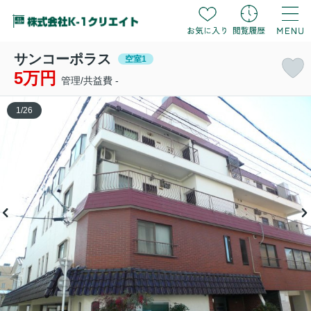
サンコーポラス
空室1
5万円
管理/共益費 -
1
/
26