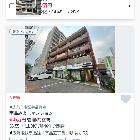
7万円
2階 / 54.45㎡ / 2DK
賃貸マンション
NEW
広島市南区宇品御幸
宇品みよしマンション
6.5
万円
管理/共益費-
33.55㎡ (1LDK) /築46年 /4階建
広島電鉄宇品線「宇品五丁目」駅 徒歩5分