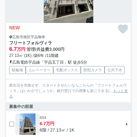
NEW
広島市南区宇品御幸
フリートフォルヴィラ
6.7
万円
管理/共益費3,000円
27.13㎡ (1K) /築6年 /11階建
広島電鉄宇品線「宇品五丁目」駅 徒歩5分
駐輪場
エレベーター
宅配ボックス
防犯カメラ
公共下水
新生活を失敗せず、スタートさせたいならこちらの「フリートフォルヴ
ィラ」はいかがでしょうか。銀行窓口での用事も楽にできる(...
もっと見
る
募集中の部屋
604
6.7万円
6階 / 27.13㎡ / 1K