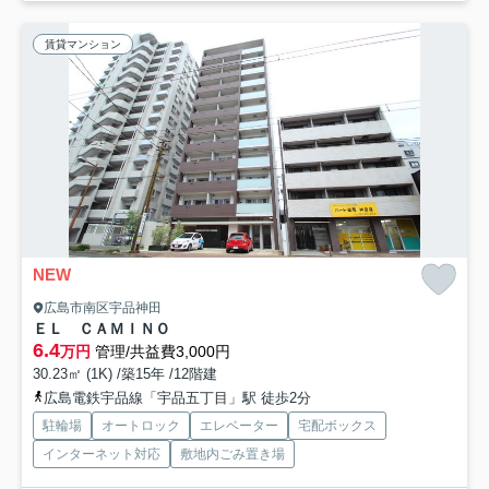
賃貸マンション
NEW
広島市南区宇品神田
ＥＬ ＣＡＭＩＮＯ
6.4
万円
管理/共益費3,000円
30.23㎡ (1K) /築15年 /12階建
広島電鉄宇品線「宇品五丁目」駅 徒歩2分
駐輪場
オートロック
エレベーター
宅配ボックス
インターネット対応
敷地内ごみ置き場