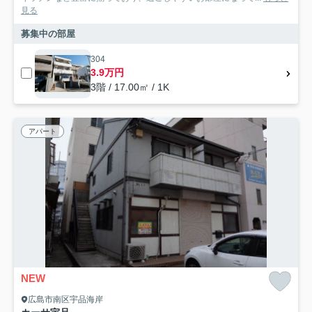
見る
募集中の部屋
304
3.9万円
3階 / 17.00㎡ / 1K
アパート
NEW
広島市南区宇品海岸