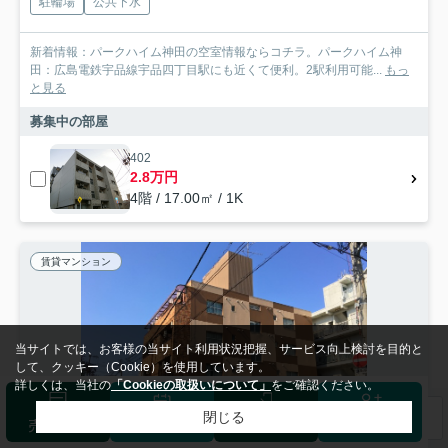
駐輪場
公共下水
新着情報：パークハイム神田の空室情報ならコチラ。パークハイム神
田：広島電鉄宇品線宇品四丁目駅にも近くて便利。2駅利用可能...
もっ
と見る
募集中の部屋
402
2.8万円
4階 / 17.00㎡ / 1K
賃貸マンション
当サイトでは、お客様の当サイト利用状況把握、サービス向上検討を目的と
して、クッキー（Cookie）を使用しています。
詳しくは、当社の
「Cookieの取扱いについて」
をご確認ください。
閉じる
検索条件を変更
まとめてお問い合わせ
売却査定
来店予約
ログイン
会員登録