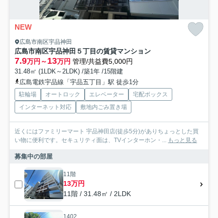
NEW
広島市南区宇品神田
広島市南区宇品神田５丁目の賃貸マンション
7.9
13
万円～
万円
管理/共益費5,000円
31.48㎡ (1LDK～2LDK) /築1年 /15階建
広島電鉄宇品線「宇品五丁目」駅 徒歩1分
駐輪場
オートロック
エレベーター
宅配ボックス
インターネット対応
敷地内ごみ置き場
近くにはファミリーマート 宇品神田店(徒歩5分)がありちょっとした買
い物に便利です。セキュリティ面は、TVインターホン・...
もっと見る
募集中の部屋
11階
13万円
11階 / 31.48㎡ / 2LDK
1402