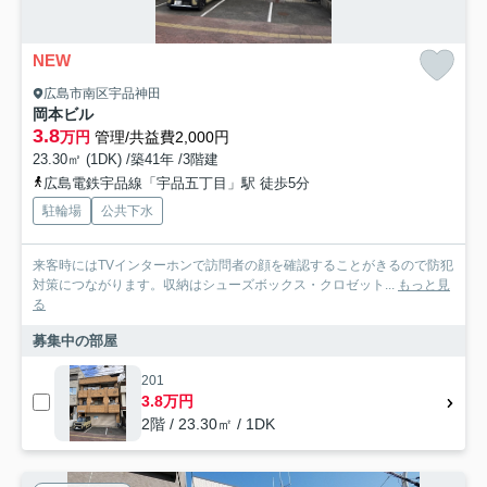
NEW
広島市南区宇品神田
岡本ビル
3.8
万円
管理/共益費2,000円
23.30㎡ (1DK) /築41年 /3階建
広島電鉄宇品線「宇品五丁目」駅 徒歩5分
駐輪場
公共下水
来客時にはTVインターホンで訪問者の顔を確認することがきるので防犯
対策につながります。収納はシューズボックス・クロゼット...
もっと見
る
募集中の部屋
201
3.8万円
2階 / 23.30㎡ / 1DK