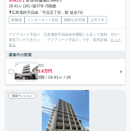
万円
管理/共益費2,000円
18.41㎡ (1K) /築37年 /5階建
広島電鉄宇品線「宇品五丁目」駅 徒歩7分
駐輪場
インターネット対応
閑静な住宅地
公共下水
アクアコート宇品Ⅱ：広島電鉄宇品線海岸通駅にも近くて便利。ぜひ一
度見ていただきたい、「アクアコート宇品Ⅱ」です。室内設備...
もっと
見る
募集中の部屋
301
3.6万円
3階 / 18.41㎡ / 1K
賃貸マンション