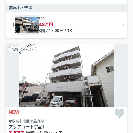
募集中の部屋
302
3.9万円
3階 / 17.00㎡ / 1K
賃貸マンション
NEW
広島市南区宇品海岸
アクアコート宇品Ⅱ
3.6