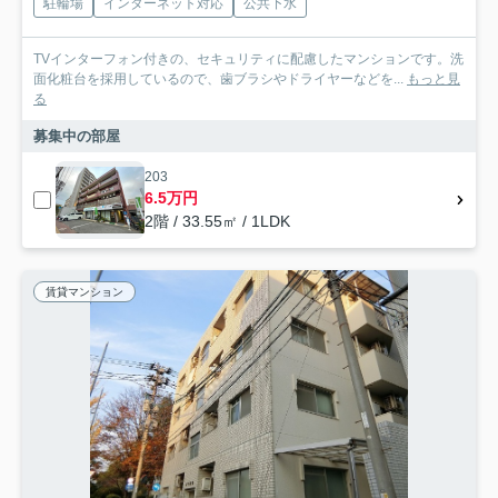
駐輪場
インターネット対応
公共下水
TVインターフォン付きの、セキュリティに配慮したマンションです。洗
面化粧台を採用しているので、歯ブラシやドライヤーなどを...
もっと見
る
募集中の部屋
203
6.5万円
2階 / 33.55㎡ / 1LDK
賃貸マンション