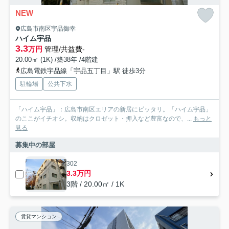
NEW
広島市南区宇品御幸
ハイム宇品
3.3
万円
管理/共益費-
20.00㎡ (1K) /築38年 /4階建
広島電鉄宇品線「宇品五丁目」駅 徒歩3分
駐輪場
公共下水
「ハイム宇品」：広島市南区エリアの新居にピッタリ。「ハイム宇品」
のここがイチオシ。収納はクロゼット・押入など豊富なので、...
もっと
見る
募集中の部屋
302
3.3万円
3階 / 20.00㎡ / 1K
賃貸マンション