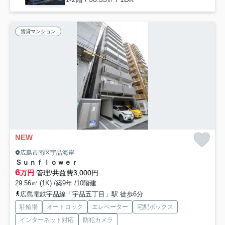
賃貸マンション
NEW
広島市南区宇品海岸
Ｓｕｎｆｌｏｗｅｒ
6
万円
管理/共益費3,000円
29.56㎡ (1K) /築9年 /10階建
広島電鉄宇品線「宇品五丁目」駅 徒歩6分
駐輪場
オートロック
エレベーター
宅配ボックス
インターネット対応
防犯カメラ