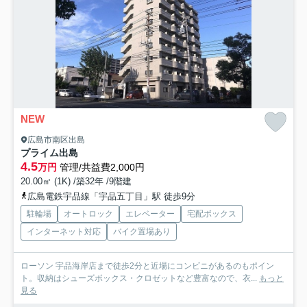
NEW
広島市南区出島
プライム出島
4.5
万円
管理/共益費2,000円
20.00㎡ (1K) /築32年 /9階建
広島電鉄宇品線「宇品五丁目」駅 徒歩9分
駐輪場
オートロック
エレベーター
宅配ボックス
インターネット対応
バイク置場あり
ローソン 宇品海岸店まで徒歩2分と近場にコンビニがあるのもポイン
ト。収納はシューズボックス・クロゼットなど豊富なので、衣...
もっと
見る