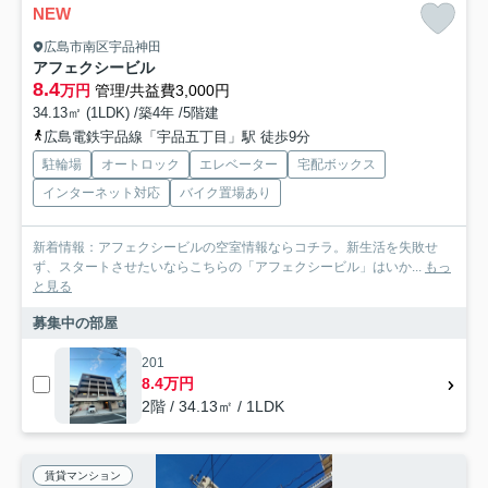
NEW
広島市南区宇品神田
アフェクシービル
8.4
万円
管理/共益費3,000円
34.13㎡ (1LDK) /築4年 /5階建
広島電鉄宇品線「宇品五丁目」駅 徒歩9分
駐輪場
オートロック
エレベーター
宅配ボックス
インターネット対応
バイク置場あり
新着情報：アフェクシービルの空室情報ならコチラ。新生活を失敗せ
ず、スタートさせたいならこちらの「アフェクシービル」はいか...
もっ
と見る
募集中の部屋
201
8.4万円
2階 / 34.13㎡ / 1LDK
賃貸マンション