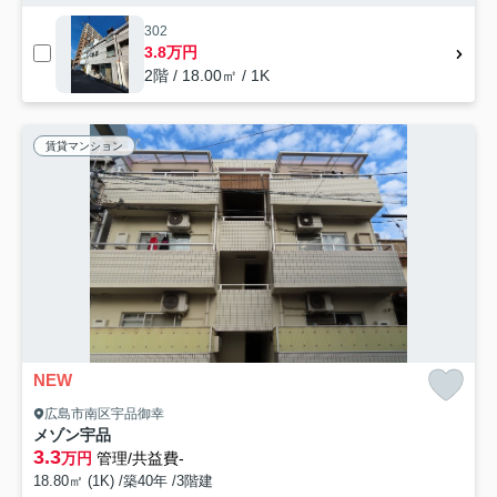
302
3.8万円
2階 / 18.00㎡ / 1K
賃貸マンション
NEW
広島市南区宇品御幸
メゾン宇品
3.3
万円
管理/共益費-
18.80㎡ (1K) /築40年 /3階建