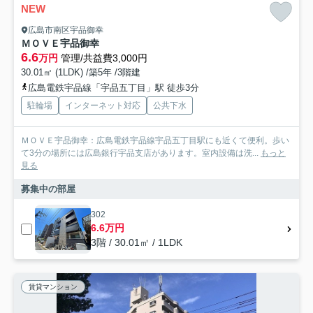
NEW
広島市南区宇品御幸
ＭＯＶＥ宇品御幸
6.6
万円
管理/共益費3,000円
30.01㎡ (1LDK) /築5年 /3階建
広島電鉄宇品線「宇品五丁目」駅 徒歩3分
駐輪場
インターネット対応
公共下水
ＭＯＶＥ宇品御幸：広島電鉄宇品線宇品五丁目駅にも近くて便利。歩い
て3分の場所には広島銀行宇品支店があります。室内設備は洗...
もっと
見る
募集中の部屋
302
6.6万円
3階 / 30.01㎡ / 1LDK
賃貸マンション