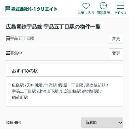
広島電鉄宇品線 宇品五丁目駅の物件一覧
宇品五丁目駅
変更
募集中
変更
おすすめの駅
広島駅
/
天神川駅
/
向洋駅
/
段原一丁目駅
/
県病院前駅
/
宇品二丁目駅
/
比治山下駅
/
比治山橋駅
/
的場町駅
/
稲荷町駅
42
棟
45
件