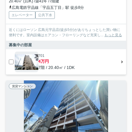
20.40㎡ (1DK) /築41年 /7階建
広島電鉄宇品線「宇品五丁目」駅 徒歩8分
エレベーター
公共下水
近くにはローソン 広島元宇品店(徒歩5分)がありちょっとした買い物に
便利です。室内設備はエアコン・フローリングなど充実し...
もっと見る
募集中の部屋
701
4万円
7階 / 20.40㎡ / 1DK
賃貸マンション