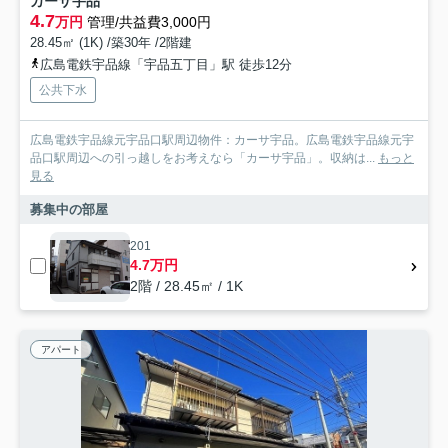
カーサ宇品
4.7
万円
管理/共益費3,000円
28.45㎡ (1K) /築30年 /2階建
広島電鉄宇品線「宇品五丁目」駅 徒歩12分
公共下水
広島電鉄宇品線元宇品口駅周辺物件：カーサ宇品。広島電鉄宇品線元宇
品口駅周辺への引っ越しをお考えなら「カーサ宇品」。収納は...
もっと
見る
募集中の部屋
201
4.7万円
2階 / 28.45㎡ / 1K
アパート