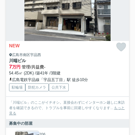
NEW
広島市南区宇品西
川端ビル
7
万円
管理/共益費-
54.45㎡ (2DK) /築41年 /3階建
広島電鉄宇品線「宇品五丁目」駅 徒歩10分
駐輪場
防犯カメラ
公共下水
「川端ビル」のここがイチオシ。直接会わずにインターホン越しに来訪
者を確認できるので、トラブルを事前に回避しやすくなります...
もっと
見る
募集中の部屋
206