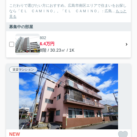
こだわりで選びたい方におすすめ。広島市南区エリアで住まいをお探し
なら「ＥＬ ＣＡＭＩＮＯ」。「ＥＬ ＣＡＭＩＮＯ」：広島...
もっと
見る
募集中の部屋
802
6.4万円
8階 / 30.23㎡ / 1K
賃貸マンション
NEW