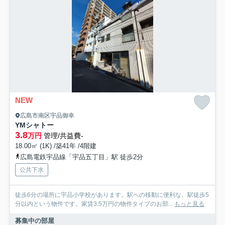
NEW
広島市南区宇品御幸
YMシャトー
3.8
万円
管理/共益費-
18.00㎡ (1K) /築41年 /4階建
広島電鉄宇品線「宇品五丁目」駅 徒歩2分
公共下水
徒歩6分の場所に宇品小学校があります。駅への移動に便利な、駅徒歩5
分以内という物件です。家賃3.5万円の物件タイプのお部...
もっと見る
募集中の部屋