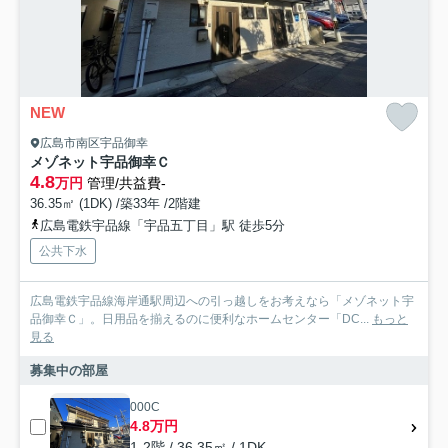
NEW
広島市南区宇品御幸
メゾネット宇品御幸Ｃ
4.8
万円
管理/共益費-
36.35㎡ (1DK) /築33年 /2階建
広島電鉄宇品線「宇品五丁目」駅 徒歩5分
公共下水
広島電鉄宇品線海岸通駅周辺への引っ越しをお考えなら「メゾネット宇
品御幸Ｃ」。日用品を揃えるのに便利なホームセンター「DC...
もっと
見る
募集中の部屋
000C
4.8万円
1-2階 / 36.35㎡ / 1DK