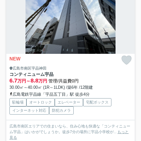
NEW
広島市南区宇品神田
コンティニューム宇品
6.7
8.8
万円～
万円
管理/共益費0円
30.00㎡～40.00㎡ (1R～1LDK) /築6年 /12階建
広島電鉄宇品線「宇品五丁目」駅 徒歩4分
駐輪場
オートロック
エレベーター
宅配ボックス
インターネット対応
防犯カメラ
広島市南区エリアでの住まいなら、住み心地も快適な「コンティニュー
ム宇品」はいかがでしょうか。徒歩7分の場所に宇品小学校が...
もっと
見る