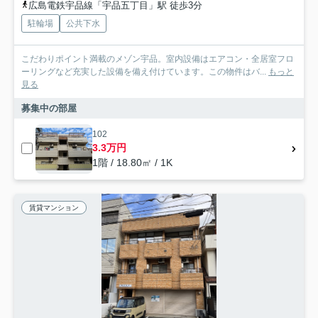
広島電鉄宇品線「宇品五丁目」駅 徒歩3分
駐輪場
公共下水
こだわりポイント満載のメゾン宇品。室内設備はエアコン・全居室フロ
ーリングなど充実した設備を備え付けています。この物件はバ...
もっと
見る
募集中の部屋
102
3.3万円
1階 / 18.80㎡ / 1K
賃貸マンション