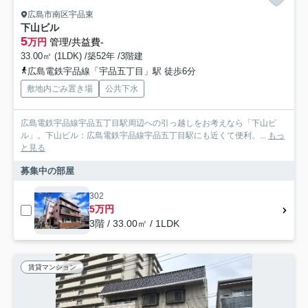
広島市南区宇品東
下山ビル
5
万円
管理/共益費-
33.00㎡ (1LDK) /築52年 /3階建
広島電鉄宇品線「宇品五丁目」駅 徒歩6分
敷地内ごみ置き場
公共下水
広島電鉄宇品線宇品五丁目駅周辺への引っ越しをお考えなら「下山ビ
ル」。下山ビル：広島電鉄宇品線宇品五丁目駅にも近くて便利。...
もっ
と見る
募集中の部屋
302
5万円
3階 / 33.00㎡ / 1LDK
賃貸マンション