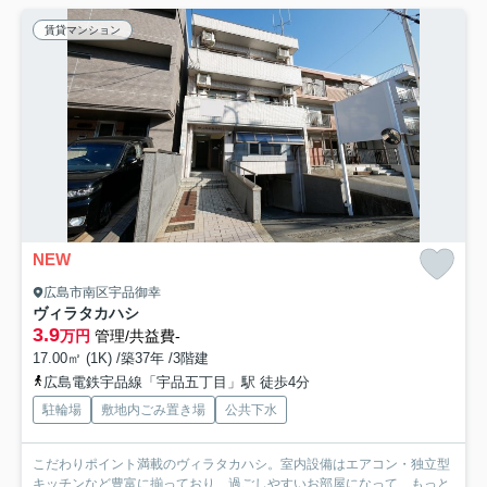
賃貸マンション
NEW
広島市南区宇品御幸
ヴィラタカハシ
3.9
万円
管理/共益費-
17.00㎡ (1K) /築37年 /3階建
広島電鉄宇品線「宇品五丁目」駅 徒歩4分
駐輪場
敷地内ごみ置き場
公共下水
こだわりポイント満載のヴィラタカハシ。室内設備はエアコン・独立型
キッチンなど豊富に揃っており、過ごしやすいお部屋になって...
もっと