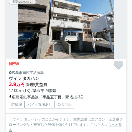
賃貸マンション
NEW
広島市南区宇品御幸
ヴィラ タカハシ
3.9
万円
管理/共益費-
17.00㎡ (1K) /築37年 /4階建
広島電鉄宇品線「宇品五丁目」駅 徒歩3分
駐輪場
バイク置場あり
公共下水
「ヴィラ タカハシ」のここがイチオシ。室内設備はエアコン・全居室フ
ローリングなど充実した設備を備え付けています。こちらの...
もっと見
る