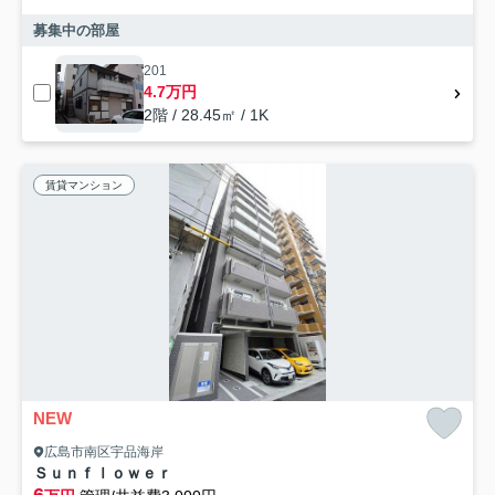
募集中の部屋
201
4.7万円
2階 / 28.45㎡ / 1K
賃貸マンション
NEW
広島市南区宇品海岸
Ｓｕｎｆｌｏｗｅｒ
6