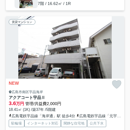
7階 / 16.62㎡ / 1R
賃貸マンション
NEW
広島市南区宇品海岸
アクアコート宇品Ⅱ
3.6
万円
管理/共益費2,000円
18.41㎡ (1K) /築37年 /5階建
広島電鉄宇品線「海岸通」駅 徒歩4分
広島電鉄宇品線「元宇品口」駅 徒歩5分
駐輪場
インターネット対応
閑静な住宅地
公共下水