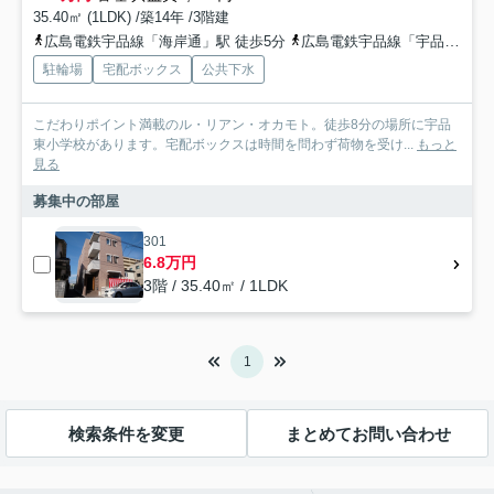
35.40㎡ (1LDK) /築14年 /3階建
広島電鉄宇品線「海岸通」駅 徒歩5分
広島電鉄宇品線「宇品五丁目」駅 徒歩9分
駐輪場
宅配ボックス
公共下水
こだわりポイント満載のル・リアン・オカモト。徒歩8分の場所に宇品
東小学校があります。宅配ボックスは時間を問わず荷物を受け...
もっと
見る
募集中の部屋
301
6.8万円
3階 / 35.40㎡ / 1LDK
1
検索条件を変更
まとめてお問い合わせ