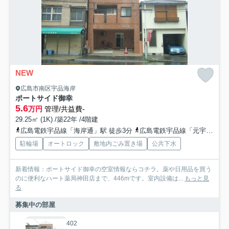
NEW
広島市南区宇品海岸
ポートサイド御幸
5.6
万円
管理/共益費-
29.25㎡ (1K) /築22年 /4階建
広島電鉄宇品線「海岸通」駅 徒歩3分
広島電鉄宇品線「元宇品口」駅 徒歩4分
駐輪場
オートロック
敷地内ごみ置き場
公共下水
新着情報：ポートサイド御幸の空室情報ならコチラ。薬や日用品を買う
のに便利なハート薬局神田店まで、446mです。室内設備は...
もっと見
る
募集中の部屋
402