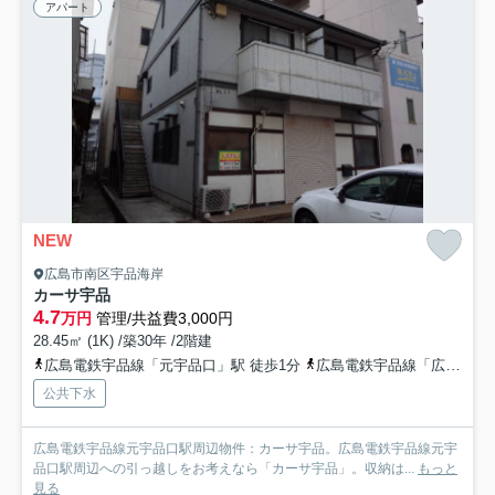
アパート
NEW
広島市南区宇品海岸
カーサ宇品
4.7
万円
管理/共益費3,000円
28.45㎡ (1K) /築30年 /2階建
広島電鉄宇品線「元宇品口」駅 徒歩1分
広島電鉄宇品線「広島港（宇品）」駅 徒歩6分
公共下水
広島電鉄宇品線元宇品口駅周辺物件：カーサ宇品。広島電鉄宇品線元宇
品口駅周辺への引っ越しをお考えなら「カーサ宇品」。収納は...
もっと
見る