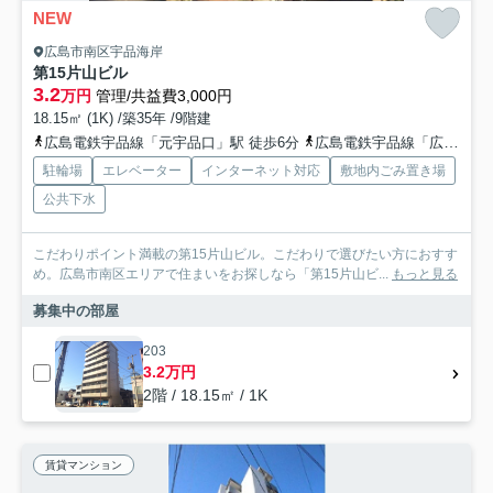
NEW
広島市南区宇品海岸
第15片山ビル
3.2
万円
管理/共益費3,000円
18.15㎡ (1K) /築35年 /9階建
広島電鉄宇品線「元宇品口」駅 徒歩6分
広島電鉄宇品線「広島港（宇品）」駅 徒歩10分
駐輪場
エレベーター
インターネット対応
敷地内ごみ置き場
公共下水
こだわりポイント満載の第15片山ビル。こだわりで選びたい方におすす
め。広島市南区エリアで住まいをお探しなら「第15片山ビ...
もっと見る
募集中の部屋
203
3.2万円
2階 / 18.15㎡ / 1K
賃貸マンション