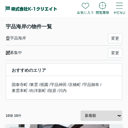
宇品海岸の物件一覧
宇品海岸
変更
募集中
変更
おすすめのエリア
国泰寺町
/
東雲
/
祇園
/
宇品神田
/
京橋町
/
宇品御幸
/
東雲本町
/
向洋新町
/
段原
/
川内
10
棟
10
件