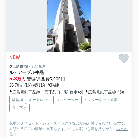
NEW
広島市南区宇品海岸
ル・アーブル宇品
5.3
万円
管理/共益費5,000円
26.70㎡ (1K) /築11年 /6階建
広島電鉄宇品線「元宇品口」駅 徒歩4分
広島電鉄宇品線「海岸通」駅 徒歩4分
駐輪場
オートロック
エレベーター
インターネット対応
公共下水
収納はクロゼット・シューズボックスなどが備え付けられているので、
衣類や日用品の収納に重宝します。忙しい朝でも鏡を見ながら...
もっと
見る