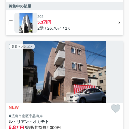
募集中の部屋
202
5.3万円
2階 / 26.70㎡ / 1K
賃貸マンション
NEW
広島市南区宇品海岸
ル・リアン・オカモト
6.8
万円
管理/共益費2,000円