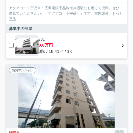
アクアコート宇品Ⅱ：広島電鉄宇品線海岸通駅にも近くて便利。ぜひ一
度見ていただきたい、「アクアコート宇品Ⅱ」です。室内設備...
もっと
見る
募集中の部屋
301
3.6万円
3階 / 18.41㎡ / 1K
賃貸マンション
NEW