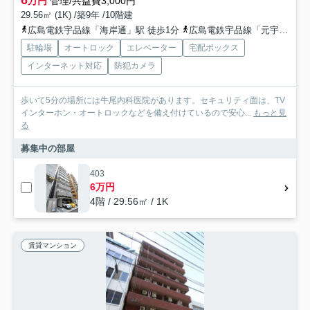
万円
管理/共益費3,000円
29.56㎡ (1K) /築9年 /10階建
広島電鉄宇品線「海岸通」駅 徒歩1分
広島電鉄宇品線「元宇品口」駅 徒歩5分
駐輪場
オートロック
エレベーター
宅配ボックス
インターネット対応
防犯カメラ
歩いて5分の場所には牛尾内科医院があります。セキュリティ面は、TV
インターホン・オートロックなどを備え付けているので安心...
もっと見
る
募集中の部屋
403
6万円
4階 / 29.56㎡ / 1K
賃貸マンション