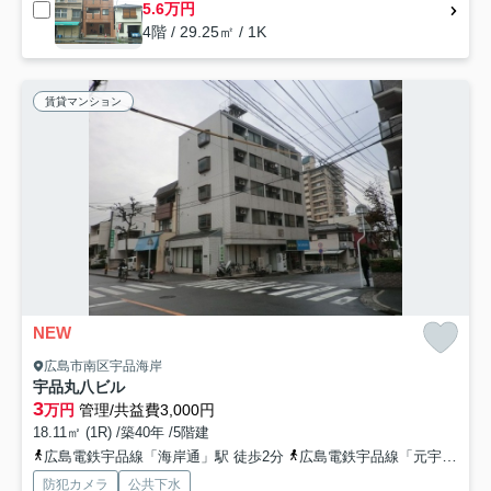
5.6万円
4階 / 29.25㎡ / 1K
賃貸マンション
NEW
広島市南区宇品海岸
宇品丸八ビル
3
万円
管理/共益費3,000円
18.11㎡ (1R) /築40年 /5階建
広島電鉄宇品線「海岸通」駅 徒歩2分
広島電鉄宇品線「元宇品口」駅 徒歩6分
防犯カメラ
公共下水