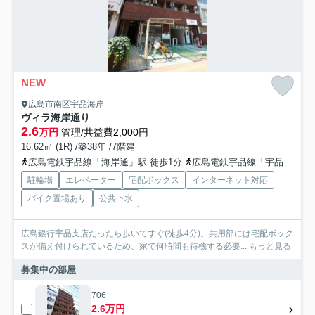
NEW
広島市南区宇品海岸
ヴィラ海岸通り
2.6
万円
管理/共益費2,000円
16.62㎡ (1R) /築38年 /7階建
広島電鉄宇品線「海岸通」駅 徒歩1分
広島電鉄宇品線「宇品二丁目」駅 バス3分 広島バス「宇品海岸三丁目」 停歩3分
駐輪場
エレベーター
宅配ボックス
インターネット対応
バイク置場あり
公共下水
広島銀行宇品支店だったら歩いてすぐ(徒歩4分)。共用部には宅配ボック
スが備え付けられているため、家で何時間も待機する必要...
もっと見る
募集中の部屋
706
2.6万円