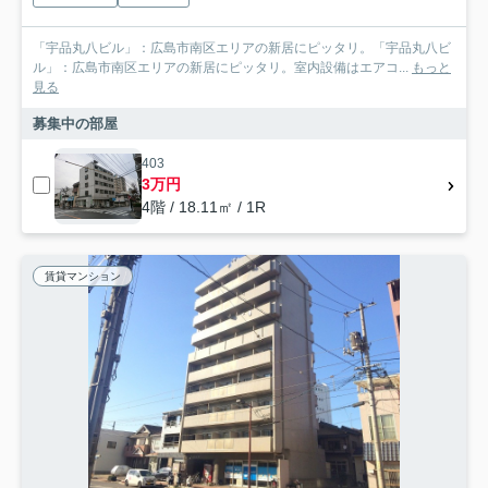
「宇品丸八ビル」：広島市南区エリアの新居にピッタリ。「宇品丸八ビ
ル」：広島市南区エリアの新居にピッタリ。室内設備はエアコ...
もっと
見る
募集中の部屋
403
3万円
4階 / 18.11㎡ / 1R
賃貸マンション