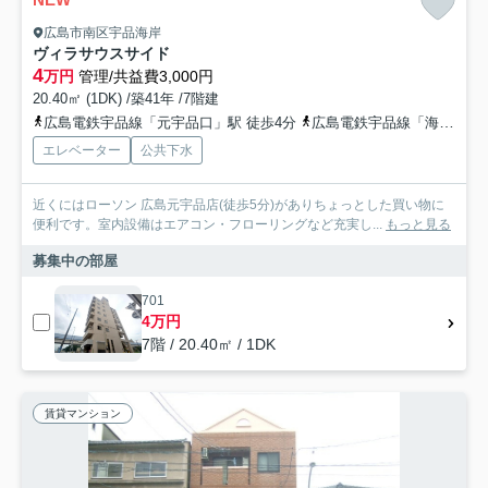
広島市南区宇品海岸
ヴィラサウスサイド
4
万円
管理/共益費3,000円
20.40㎡ (1DK) /築41年 /7階建
広島電鉄宇品線「元宇品口」駅 徒歩4分
広島電鉄宇品線「海岸通」駅 徒歩4分
エレベーター
公共下水
近くにはローソン 広島元宇品店(徒歩5分)がありちょっとした買い物に
便利です。室内設備はエアコン・フローリングなど充実し...
もっと見る
募集中の部屋
701
4万円
7階 / 20.40㎡ / 1DK
賃貸マンション