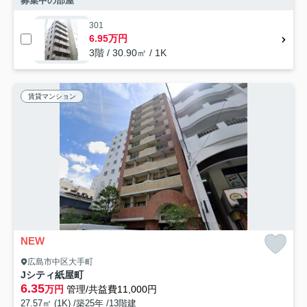
募集中の部屋
301
6.95万円
3階 / 30.90㎡ / 1K
賃貸マンション
NEW
広島市中区大手町
Jシティ紙屋町
6.35
万円
管理/共益費11,000円
27.57㎡ (1K) /築25年 /13階建