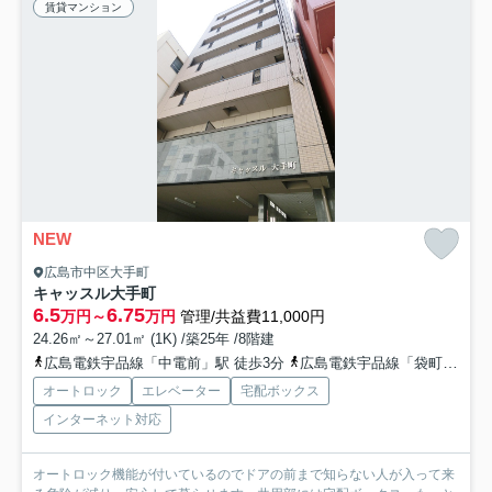
賃貸マンション
NEW
広島市中区大手町
キャッスル大手町
6.5
6.75
万円～
万円
管理/共益費11,000円
24.26㎡～27.01㎡ (1K) /築25年 /8階建
広島電鉄宇品線「中電前」駅 徒歩3分
広島電鉄宇品線「袋町」駅 徒歩5分
オートロック
エレベーター
宅配ボックス
インターネット対応
オートロック機能が付いているのでドアの前まで知らない人が入って来