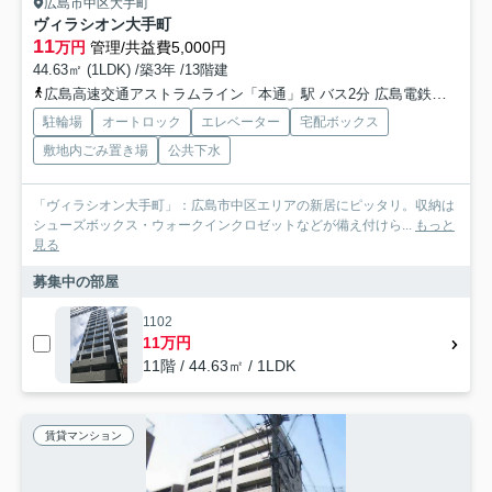
広島市中区大手町
ヴィラシオン大手町
11
万円
管理/共益費5,000円
44.63㎡ (1LDK) /築3年 /13階建
広島高速交通アストラムライン「本通」駅 バス2分 広島電鉄「中電前（広島県）」 停歩3分
駐輪場
オートロック
エレベーター
宅配ボックス
敷地内ごみ置き場
公共下水
「ヴィラシオン大手町」：広島市中区エリアの新居にピッタリ。収納は
シューズボックス・ウォークインクロゼットなどが備え付けら...
もっと
見る
募集中の部屋
1102
11万円
11階 / 44.63㎡ / 1LDK
賃貸マンション