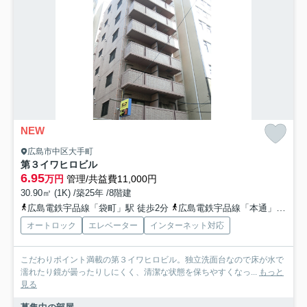
NEW
広島市中区大手町
第３イワヒロビル
6.95
万円
管理/共益費11,000円
30.90㎡ (1K) /築25年 /8階建
広島電鉄宇品線「袋町」駅 徒歩2分
広島電鉄宇品線「本通」駅 徒歩3分
オートロック
エレベーター
インターネット対応
こだわりポイント満載の第３イワヒロビル。独立洗面台なので床が水で
濡れたり鏡が曇ったりしにくく、清潔な状態を保ちやすくなっ...
もっと
見る