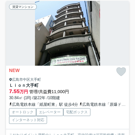
賃貸マンション
NEW
広島市中区大手町
Ｌｉｏｎ大手町
7.55
万円
管理/共益費11,000円
30.84㎡ (1R) /築22年 /10階建
広島電鉄本線「紙屋町東」駅 徒歩4分
広島電鉄本線「原爆ドーム前」駅 徒歩3分
オートロック
エレベーター
宅配ボックス
インターネット対応
こだわりポイント満載のＬｉｏｎ大手町。室内設備は浴室乾燥機・洗面