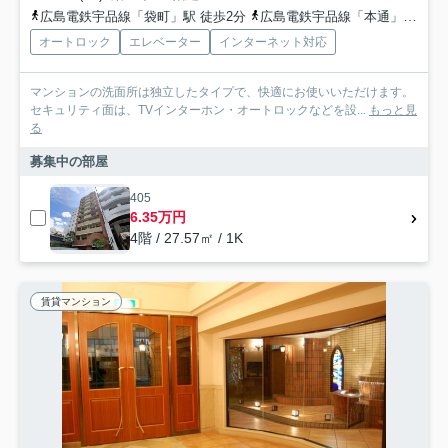
広島電鉄宇品線「袋町」駅 徒歩2分
広島電鉄宇品線「本通」駅 徒歩3分
オートロック
エレベーター
インターネット対応
マンションの洗面所は独立したタイプで、快適にお使いいただけます。
セキュリティ面は、TVインターホン・オートロックなどを設...
もっと見
る
募集中の部屋
405
6.35万円
4階 / 27.57㎡ / 1K
賃貸マンション