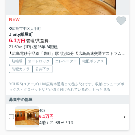
NEW
広島市中区大手町
J city紙屋町
6.1
万円
管理/共益費-
21.69㎡ (1R) /築25年 /4階建
広島電鉄宇品線「袋町」駅 徒歩3分
広島高速交通アストラムライン「本通」駅 徒歩4分
駐輪場
オートロック
エレベーター
宅配ボックス
防犯カメラ
公共下水
YOURS(ユアーズ) LIVI広島本通店まで徒歩5分です。収納はシューズボ
ックス・クロゼットなどが備え付けられているの...
もっと見る
募集中の部屋
408
6.1万円
4階 / 21.69㎡ / 1R