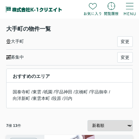
大手町の物件一覧
大手町
変更
募集中
変更
おすすめのエリア
国泰寺町
/
東雲
/
祇園
/
宇品神田
/
京橋町
/
宇品御幸
/
向洋新町
/
東雲本町
/
段原
/
川内
7
棟
13
件