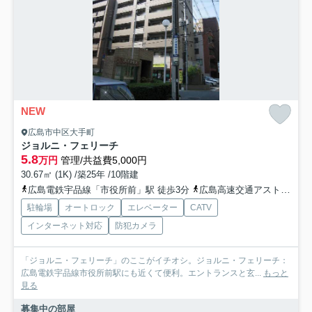
NEW
広島市中区大手町
ジョルニ・フェリーチ
5.8
万円
管理/共益費5,000円
30.67㎡ (1K) /築25年 /10階建
広島電鉄宇品線「市役所前」駅 徒歩3分
広島高速交通アストラムライン「本通」駅 バス4分 広島電鉄「市役所前（広島市中区）」 停歩2分
駐輪場
オートロック
エレベーター
CATV
インターネット対応
防犯カメラ
「ジョルニ・フェリーチ」のここがイチオシ。ジョルニ・フェリーチ：
広島電鉄宇品線市役所前駅にも近くて便利。エントランスと玄...
もっと
見る
募集中の部屋