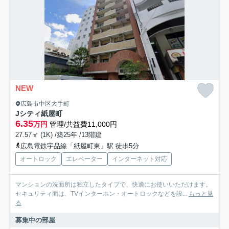
NEW
広島市中区大手町
Jシティ紙屋町
6.35
万円
管理/共益費11,000円
27.57㎡ (1K) /築25年 /13階建
広島電鉄宇品線「紙屋町東」駅 徒歩5分
オートロック
エレベーター
インターネット対応
マンションの洗面所は独立したタイプで、快適にお使いいただけます。
セキュリティ面は、TVインターホン・オートロックなどを設...
もっと見
る
募集中の部屋