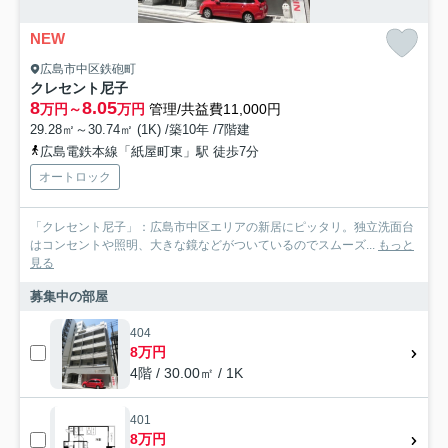
NEW
広島市中区鉄砲町
クレセント尼子
8
8.05
万円～
万円
管理/共益費11,000円
29.28㎡～30.74㎡ (1K) /築10年 /7階建
広島電鉄本線「紙屋町東」駅 徒歩7分
オートロック
「クレセント尼子」：広島市中区エリアの新居にピッタリ。独立洗面台
はコンセントや照明、大きな鏡などがついているのでスムーズ...
もっと
見る
募集中の部屋
404
8万円
4階 / 30.00㎡ / 1K
401
8万円