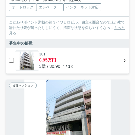
オートロック
エレベーター
インターネット対応
こだわりポイント満載の第３イワヒロビル。独立洗面台なので床が水で
濡れたり鏡が曇ったりしにくく、清潔な状態を保ちやすくなっ...
もっと
見る
募集中の部屋
301
6.95万円
3階 / 30.90㎡ / 1K
賃貸マンション