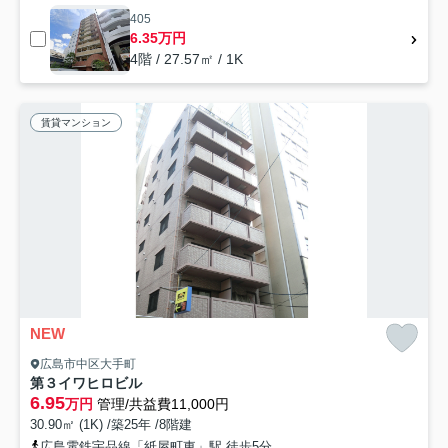
405
6.35万円
4階 / 27.57㎡ / 1K
賃貸マンション
NEW
広島市中区大手町
第３イワヒロビル
6.95
万円
管理/共益費11,000円
30.90㎡ (1K) /築25年 /8階建
広島電鉄宇品線「紙屋町東」駅 徒歩5分