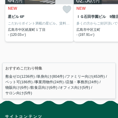
44
62.56
万円
万円
NEW
NEW
星ビル 6F
ＩＧ石田学園ビル 9階北
こだわりポイント満載の星ビル。賃料は39.93万円です。周辺には、徒歩3分で利用できる駅があります。ご利用できる駅は3駅以上あり、アクセスの良い立地です。軽飲食可能なので、是非ご相談ください。重飲食不可の為、ご注意ください。初期費用として礼金1ヵ月分がかかります。
広島市中区紙屋町１丁目
広島市中区立町
- (120.03㎡)
- (197.91㎡)
おすすめこだわり特集
敷金ゼロ(1236件)
単身向け(804件)
ファミリー向け(453件)
ペット可(186件)
事業用物件(24件)
店舗・事務所(24件)
物販向け(6件)
飲食店向け(6件)
オフィス向け(5件)
サロン向け(5件)
サイトコンテンツ