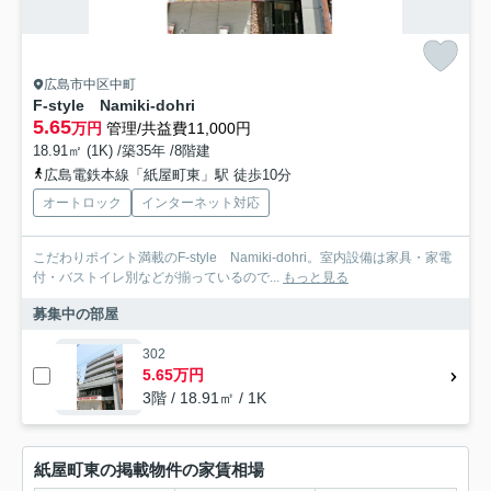
広島市中区中町
F-style Namiki-dohri
5.65
万円
管理/共益費11,000円
18.91㎡ (1K) /築35年 /8階建
広島電鉄本線「紙屋町東」駅 徒歩10分
オートロック
インターネット対応
こだわりポイント満載のF-style Namiki-dohri。室内設備は家具・家電
付・バストイレ別などが揃っているので...
もっと見る
募集中の部屋
302
5.65万円
3階 / 18.91㎡ / 1K
紙屋町東の掲載物件の家賃相場