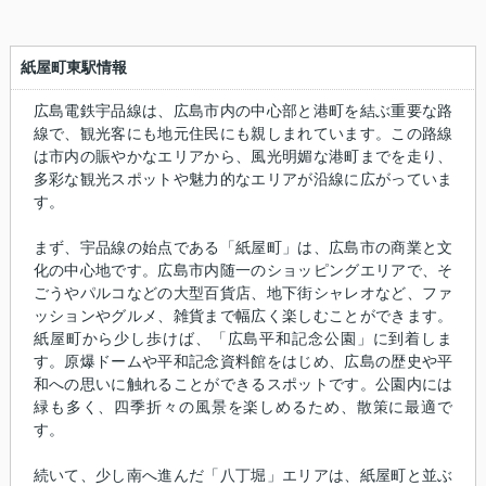
紙屋町東駅情報
広島電鉄宇品線は、広島市内の中心部と港町を結ぶ重要な路
線で、観光客にも地元住民にも親しまれています。この路線
は市内の賑やかなエリアから、風光明媚な港町までを走り、
多彩な観光スポットや魅力的なエリアが沿線に広がっていま
す。
まず、宇品線の始点である「紙屋町」は、広島市の商業と文
化の中心地です。広島市内随一のショッピングエリアで、そ
ごうやパルコなどの大型百貨店、地下街シャレオなど、ファ
ッションやグルメ、雑貨まで幅広く楽しむことができます。
紙屋町から少し歩けば、「広島平和記念公園」に到着しま
す。原爆ドームや平和記念資料館をはじめ、広島の歴史や平
和への思いに触れることができるスポットです。公園内には
緑も多く、四季折々の風景を楽しめるため、散策に最適で
す。
続いて、少し南へ進んだ「八丁堀」エリアは、紙屋町と並ぶ