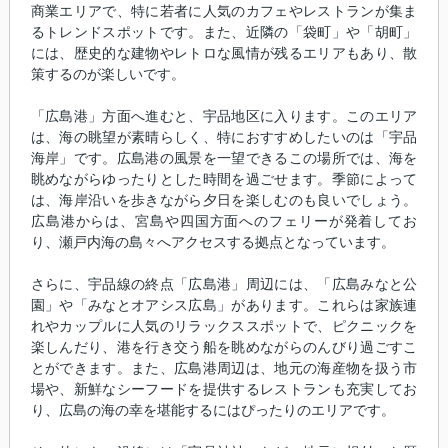
商業エリアで、特に若者に人気のカフェやレストランが集ま
るトレンドスポットです。また、近隣の「袋町」や「胡町」
には、歴史的な建物やレトロな風情が残るエリアもあり、散
策するのが楽しいです。
「広島港」方面へ進むと、宇品地区に入ります。このエリア
は、海の眺望が素晴らしく、特におすすめしたいのは「宇品
海岸」です。広島港の風景を一望できるこの場所では、海を
眺めながらゆったりとした時間を過ごせます。季節によって
は、海岸沿いを歩きながら夕日を楽しむのも良いでしょう。
広島港からは、宮島や四国方面へのフェリーが発着してお
り、瀬戸内海の島々へアクセスする拠点となっています。
さらに、宇品線の終点「広島港」周辺には、「広島みなと公
園」や「みなとオアシス広島」があります。これらは家族連
れやカップルに人気のリラックススポットで、ピクニックを
楽しんだり、港を行き交う船を眺めながらのんびり過ごすこ
とができます。また、広島港周辺は、地元の海産物を扱う市
場や、新鮮なシーフードを提供するレストランも充実してお
り、広島の海の幸を堪能するにはぴったりのエリアです。