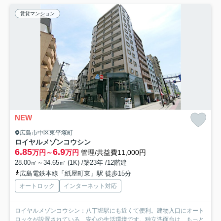
賃貸マンション
NEW
広島市中区東平塚町
ロイヤルメゾンコウシン
6.85
6.9
万円～
万円
管理/共益費11,000円
28.00㎡～34.65㎡ (1K) /築23年 /12階建
広島電鉄本線「紙屋町東」駅 徒歩15分
オートロック
インターネット対応
ロイヤルメゾンコウシン：八丁堀駅にも近くて便利。建物入口にオート
ロックが設置されている、安心の生活環境です。独立洗面台は...
もっと