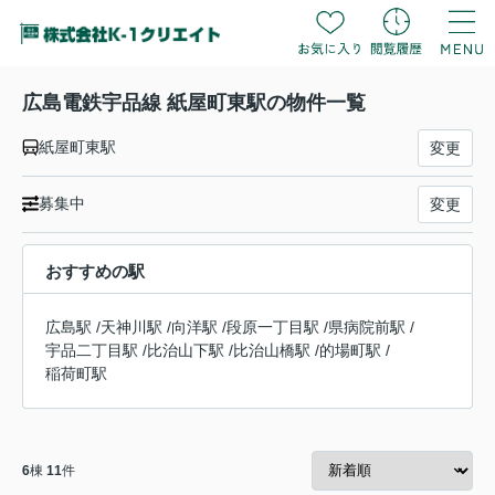
広島電鉄宇品線 紙屋町東駅の物件一覧
紙屋町東駅
変更
募集中
変更
おすすめの駅
広島駅
/
天神川駅
/
向洋駅
/
段原一丁目駅
/
県病院前駅
/
宇品二丁目駅
/
比治山下駅
/
比治山橋駅
/
的場町駅
/
稲荷町駅
6
棟
11
件