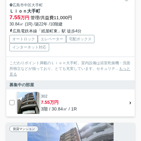
広島市中区大手町
Ｌｉｏｎ大手町
7.55
万円
管理/共益費11,000円
30.84㎡ (1R) /築22年 /10階建
広島電鉄本線「紙屋町東」駅 徒歩4分
オートロック
エレベーター
宅配ボックス
インターネット対応
こだわりポイント満載のＬｉｏｎ大手町。室内設備は浴室乾燥機・洗面
所独立などが揃っており、とても充実しています。セキュリテ...
もっと
見る
募集中の部屋
302
7.55万円
3階 / 30.84㎡ / 1R
賃貸マンション