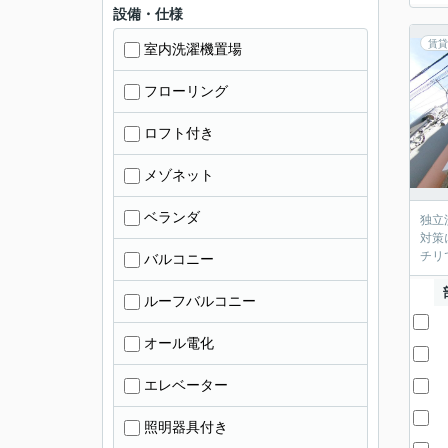
設備・仕様
賃貸
室内洗濯機置場
フローリング
ロフト付き
メゾネット
ベランダ
独立
対策
チリ
バルコニー
ルーフバルコニー
オール電化
エレベーター
照明器具付き