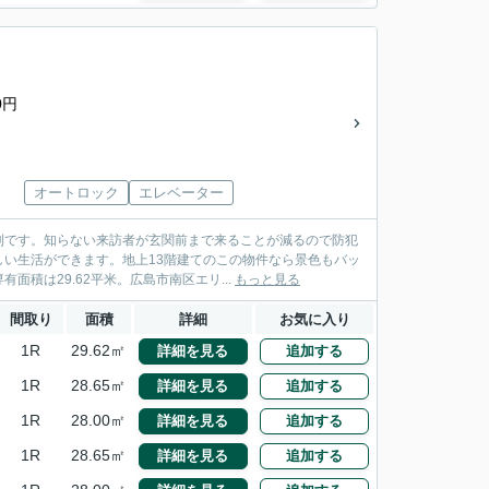
0円
オートロック
エレベーター
利です。知らない来訪者が玄関前まで来ることが減るので防犯
い生活ができます。地上13階建てのこの物件なら景色もバッ
積は29.62平米。広島市南区エリ...
もっと見る
間取り
面積
詳細
お気に入り
1R
29.62㎡
詳細を見る
追加する
1R
28.65㎡
詳細を見る
追加する
1R
28.00㎡
詳細を見る
追加する
1R
28.65㎡
詳細を見る
追加する