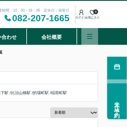
業時間：10：00～18：00 定休日：祝祭日
0
082-207-1665
ログイン
お気に入り
い合わせ
会社概要
覧
山下駅
/
比治山橋駅
/
的場町駅
/
稲荷町駅
来店予約