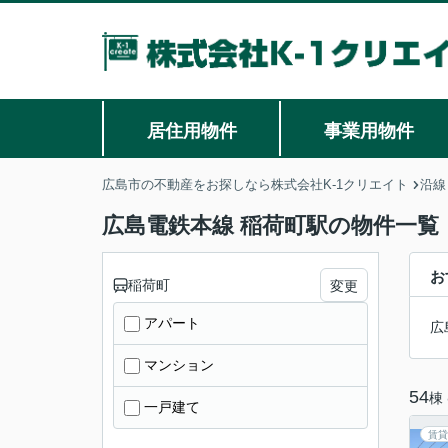
居住用物件
事業用物件
広島市の不動産をお探しなら株式会社K-1クリエイト
沿線
広島電鉄本線 稲荷町駅の物件一覧
お
稲荷町
変更
アパート
広
マンション
54
棟
一戸建て
賃貸