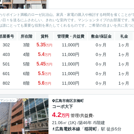
わりポイント満載のローゼ比治山。家具・家電の購入や検討する時間を省くことが
い日々を送るにふさわしい、きれいな室内です。マンションタイプのお部屋です。
は誰にとっても重要な役割を果たしてくれるものです。ご希望の住まいを共に見つ
部屋番号
所在階
賃料
管理費・共益費
敷金/保証金
礼金
5.35
302
3階
11,000円
0ヶ月
1ヶ月
万円
5.4
403
4階
11,000円
0ヶ月
1ヶ月
万円
5.45
501
5階
11,000円
0ヶ月
1ヶ月
万円
5.5
601
6階
11,000円
0ヶ月
1ヶ月
万円
5.6
802
8階
11,000円
0ヶ月
1ヶ月
万円
マンション
広島市南区
京橋町
コーポ大下
4.2
万円
管理/共益費-
21.06㎡ (1K) /築46年 /5階建
広島電鉄本線
「
稲荷町
」駅 徒歩5分