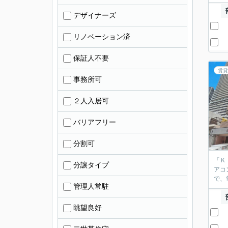
デザイナーズ
リノベーション済
保証人不要
賃貸
事務所可
２人入居可
バリアフリー
分割可
「Ｋ
分譲タイプ
アコ
で、
管理人常駐
眺望良好