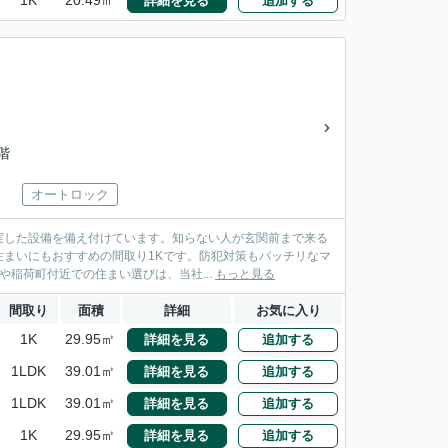
1K
20.49㎡
詳細を見る
追加する
3階
オートロック
実した設備を備え付けています。知らない人が玄関前まで来る
まいにもおすすめの間取り1Kです。防犯対策もバッチリなマ
や稲荷町付近での住まい選びは、当社...
もっと見る
間取り
面積
詳細
お気に入り
1K
29.95㎡
詳細を見る
追加する
1LDK
39.01㎡
詳細を見る
追加する
1LDK
39.01㎡
詳細を見る
追加する
1K
29.95㎡
詳細を見る
追加する