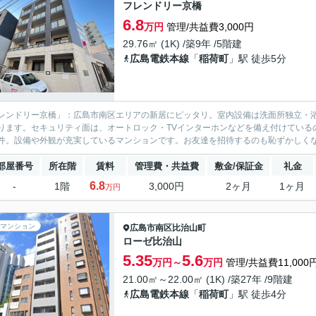
フレンドリー京橋
6.8
万円
管理/共益費3,000円
29.76㎡ (1K) /築9年 /5階建
広島電鉄本線
「
稲荷町
」駅 徒歩5分
レンドリー京橋」：広島市南区エリアの新居にピッタリ。室内設備は洗面所独立・
ります。セキュリティ面は、オートロック・TVインターホンなどを備え付けている
件。設備や外観が充実しているマンションです。お友達を招待するのも恥ずかしくな
部屋番号
所在階
賃料
管理費・共益費
敷金/保証金
礼金
6.8
-
1階
3,000円
2ヶ月
1ヶ月
万円
マンション
広島市南区
比治山町
ローゼ比治山
5.35
5.6
万円～
万円
管理/共益費11,000
21.00㎡～22.00㎡ (1K) /築27年 /9階建
広島電鉄本線
「
稲荷町
」駅 徒歩4分