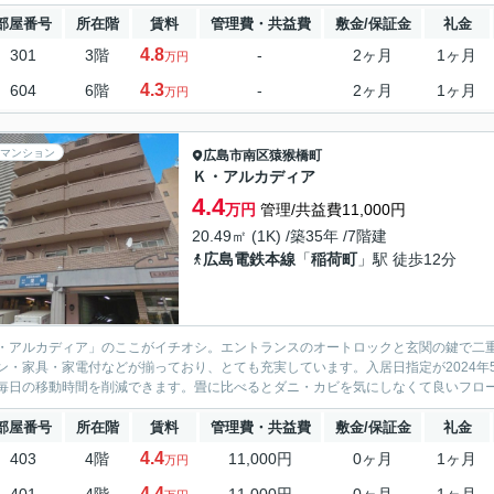
部屋番号
所在階
賃料
管理費・共益費
敷金/保証金
礼金
4.8
301
3階
-
2ヶ月
1ヶ月
万円
4.3
604
6階
-
2ヶ月
1ヶ月
万円
マンション
広島市南区
猿猴橋町
Ｋ・アルカディア
4.4
万円
管理/共益費11,000円
20.49㎡ (1K) /築35年 /7階建
広島電鉄本線
「
稲荷町
」駅 徒歩12分
・アルカディア」のここがイチオシ。エントランスのオートロックと玄関の鍵で二
ン・家具・家電付などが揃っており、とても充実しています。入居日指定が2024年
毎日の移動時間を削減できます。畳に比べるとダニ・カビを気にしなくて良いフローリ
部屋番号
所在階
賃料
管理費・共益費
敷金/保証金
礼金
4.4
403
4階
11,000円
0ヶ月
1ヶ月
万円
4.4