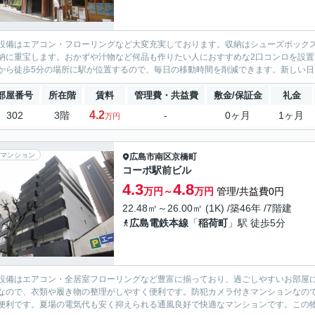
設備はエアコン・フローリングなど大変充実しております。収納はシューズボック
納に重宝します。おかずや汁物など何品も作りたい人におすすめな2口コンロを設
から徒歩5分の場所に駅が位置するので、毎日の移動時間を削減できます。新しい日々
部屋番号
所在階
賃料
管理費・共益費
敷金/保証金
礼金
4.2
302
3階
-
0ヶ月
1ヶ月
万円
マンション
広島市南区
京橋町
コーポ駅前ビル
4.3
4.8
万円～
万円
管理/共益費0円
22.48㎡～26.00㎡ (1K) /築46年 /7階建
広島電鉄本線
「
稲荷町
」駅 徒歩5分
設備はエアコン・全居室フローリングなど豊富に揃っており、過ごしやすいお部屋
なので、衣類や履き物の整理がしやすく便利です。防犯カメラ付きマンションなの
便利です。夏場の電気代も安く抑えられる通風良好で快適なマンションです。この物件