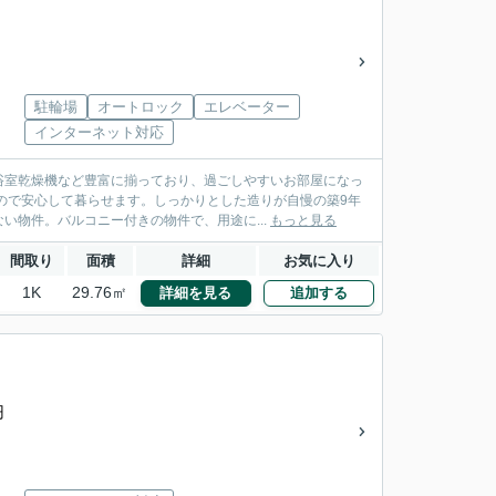
駐輪場
オートロック
エレベーター
インターネット対応
浴室乾燥機など豊富に揃っており、過ごしやすいお部屋になっ
ので安心して暮らせます。しっかりとした造りが自慢の築9年
い物件。バルコニー付きの物件で、用途に...
もっと見る
間取り
面積
詳細
お気に入り
1K
29.76㎡
詳細を見る
追加する
円