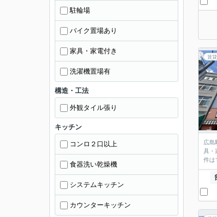
駐輪場
バイク置場あり
家具・家電付き
賃貸
洗濯機置場有
構造・工法
外観タイル張り
キッチン
広島
コンロ２口以上
具・
件は
食器洗い乾燥機
システムキッチン
カウンターキッチン