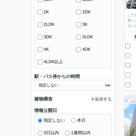
2K
2DK
こだ
新し
2LDK
3K
まい
3DK
3LDK
4K
4DK
4LDK以上
駅・バス停からの時間
建物構造
追加する
賃貸
情報公開日
指定しない
本日
3日以内
1週間以内