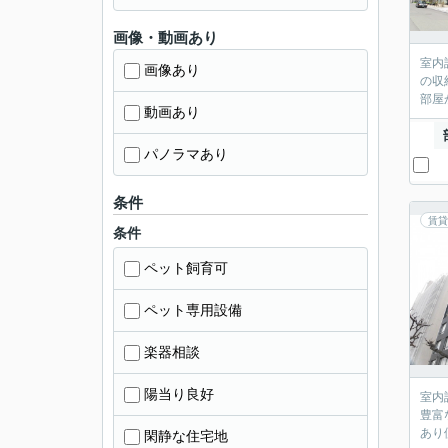
画像・動画あり
室内
画像あり
の収
部屋
動画あり
パノラマあり
条件
賃貸
条件
ペット飼育可
ペット専用設備
楽器相談
陽当り良好
室内
豊富
あり
閑静な住宅地