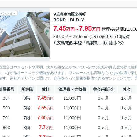
マンション
広島市南区
京橋町
BOND BLD.Ⅳ
7.45
7.95
万円～
万円
管理/共益費11,00
28.00㎡～29.62㎡ (1R) /築18年 /13階建
広島電鉄本線
「
稲荷町
」駅 徒歩2分
洗面台はコンセントや照明、大きな鏡などがついているので化粧や身支度の際に便
につながるオートロック機能があります。ワンルームのお部屋ならではの快適で楽し
です。造りとデザインに関して、自信をもって情報を提供できるマンションです。専有面
部屋番号
所在階
賃料
管理費・共益費
敷金/保証金
礼金
7.45
304
3階
11,000円
0ヶ月
1ヶ月
万円
7.55
503
5階
11,000円
0ヶ月
1ヶ月
万円
7.65
701
7階
11,000円
0ヶ月
1ヶ月
万円
7.7
803
8階
11,000円
0ヶ月
1ヶ月
万円