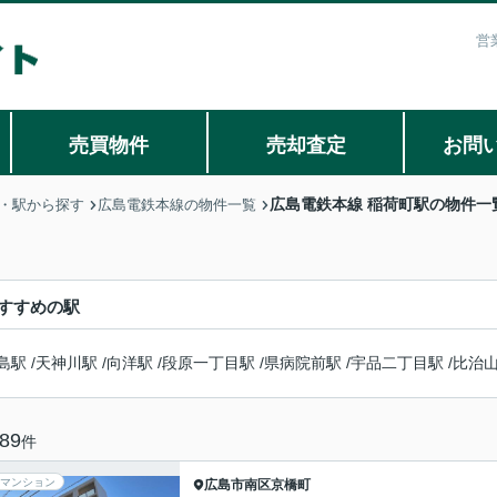
営
売買物件
売却査定
お問
広島電鉄本線 稲荷町駅の物件一
・駅から探す
広島電鉄本線の物件一覧
すすめの駅
島駅
/
天神川駅
/
向洋駅
/
段原一丁目駅
/
県病院前駅
/
宇品二丁目駅
/
比治
89
件
マンション
広島市南区
京橋町