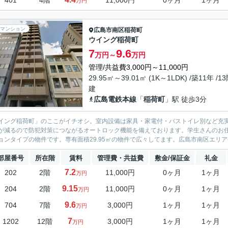
401
4階
11,000円
0ヶ月
1ヶ月
万円
マンション
広島市南区
稲荷町
ウイング稲荷町
7
9.6
万円～
万円
管理/共益費3,000円～11,000円
29.95㎡～39.01㎡ (1K～1LDK) /築11年 /1
建
広島電鉄本線
「
稲荷町
」駅 徒歩3分
イング稲荷町」のここがイチオシ。室内設備は家具・家電付・バストイレ別など充
が減るので防犯対策につながるオートロック機能を備えております。学生さんのお住
ョンタイプの物件です。専有面積29.95㎡の物件で広々してます。広島市南区エリア
部屋番号
所在階
賃料
管理費・共益費
敷金/保証金
礼金
7.2
202
2階
11,000円
0ヶ月
1ヶ月
万円
9.15
204
2階
11,000円
0ヶ月
1ヶ月
万円
9.6
704
7階
3,000円
1ヶ月
1ヶ月
万円
7
1202
12階
3,000円
1ヶ月
1ヶ月
万円