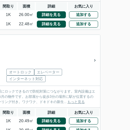
間取り
面積
詳細
お気に入り
1K
26.00㎡
詳細を見る
追加する
1K
22.48㎡
詳細を見る
追加する
オートロック
エレベーター
インターネット対応
重にロックできるので防犯対策につながります。室内設備はエ
5月の物件です。お部屋から徒歩3分の場所に駅が位置するの
ング付き。ワクワク、ドキドキの新生...
もっと見る
間取り
面積
詳細
お気に入り
1K
20.49㎡
詳細を見る
追加する