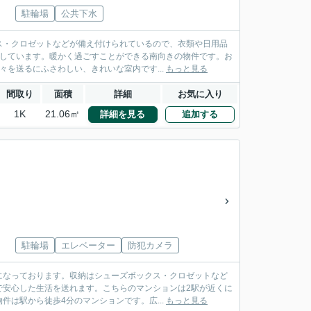
駐輪場
公共下水
ス・クロゼットなどが備え付けられているので、衣類や日用品
置しています。暖かく過ごすことができる南向きの物件です。お
を送るにふさわしい、きれいな室内です...
もっと見る
間取り
面積
詳細
お気に入り
1K
21.06㎡
詳細を見る
追加する
駐輪場
エレベーター
防犯カメラ
になっております。収納はシューズボックス・クロゼットなど
で安心した生活を送れます。こちらのマンションは2駅が近くに
は駅から徒歩4分のマンションです。広...
もっと見る