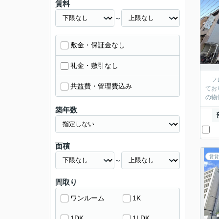
賃料
～
敷金・保証金なし
礼金・敷引なし
「フ
共益費・管理費込み
てお
の物
築年数
面積
賃貸
～
間取り
ワンルーム
1K
1DK
1LDK