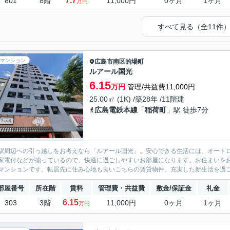
7.7
801
8階
11,000円
0ヶ月
1ヶ月
万円
すべて見る（全11件
マンション
広島市南区
的場町
ルアール国光
6.15
万円
管理/共益費11,000円
25.00㎡ (1K) /築28年 /11階建
広島電鉄本線
「
稲荷町
」駅 徒歩7分
駅周辺への引っ越しをお考えなら「ルアール国光」。安心できる生活には、オート
家電付などが揃っているので、快適に過ごしやすいお部屋になります。お住まいをお
マンションです。転居先に住み心地も良いこちらの賃貸物件。充実した新生活を過ご
部屋番号
所在階
賃料
管理費・共益費
敷金/保証金
礼金
6.15
303
3階
11,000円
0ヶ月
1ヶ月
万円