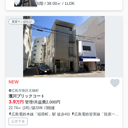
5階 / 38.00㎡ / 1LDK
賃貸マンション
NEW
広島市南区京橋町
瀧川ブリックコート
3.9
万円
管理/共益費2,000円
22.74㎡ (1R) /築33年 /3階建
広島電鉄本線「稲荷町」駅 徒歩4分
広島電鉄皆実線「段原一丁目」駅 徒歩7分
公共下水