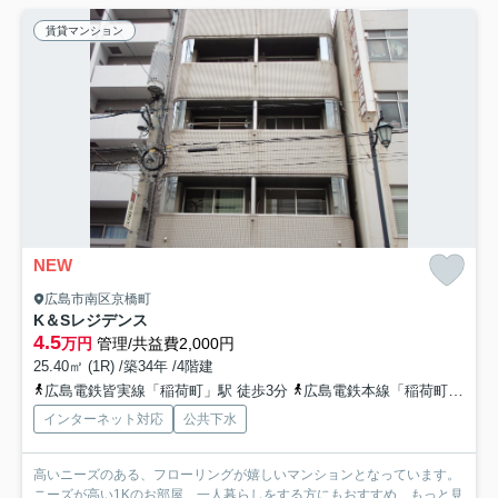
賃貸マンション
NEW
広島市南区京橋町
K＆Sレジデンス
4.5
万円
管理/共益費2,000円
25.40㎡ (1R) /築34年 /4階建
広島電鉄皆実線「稲荷町」駅 徒歩3分
広島電鉄本線「稲荷町」駅 徒歩4分
インターネット対応
公共下水
高いニーズのある、フローリングが嬉しいマンションとなっています。
ニーズが高い1Kのお部屋、一人暮らしをする方にもおすすめ...
もっと見