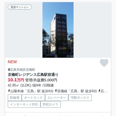
賃貸マンション
NEW
広島市南区京橋町
京橋町レジデンス広島駅前通り
10.1
万円
管理/共益費5,000円
42.85㎡ (1LDK) /築9年 /10階建
山陽本線「広島」駅 徒歩6分
芸備線「広島」駅 徒歩6分
広島電鉄本線「広島駅」駅 徒歩7分
駐輪場
オートロック
エレベーター
宅配ボックス
インターネット対応
防犯カメラ