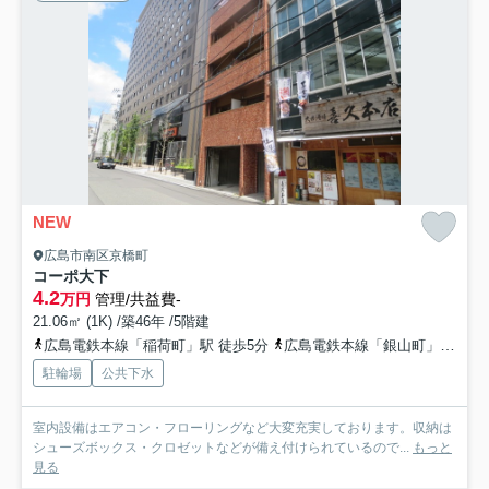
NEW
広島市南区京橋町
コーポ大下
4.2
万円
管理/共益費-
21.06㎡ (1K) /築46年 /5階建
広島電鉄本線「稲荷町」駅 徒歩5分
広島電鉄本線「銀山町」駅 徒歩12分
駐輪場
公共下水
室内設備はエアコン・フローリングなど大変充実しております。収納は
シューズボックス・クロゼットなどが備え付けられているので...
もっと
見る