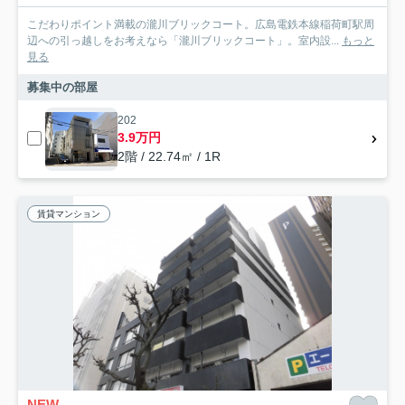
こだわりポイント満載の瀧川ブリックコート。広島電鉄本線稲荷町駅周
辺への引っ越しをお考えなら「瀧川ブリックコート」。室内設...
もっと
見る
募集中の部屋
202
3.9万円
2階 / 22.74㎡ / 1R
賃貸マンション
NEW