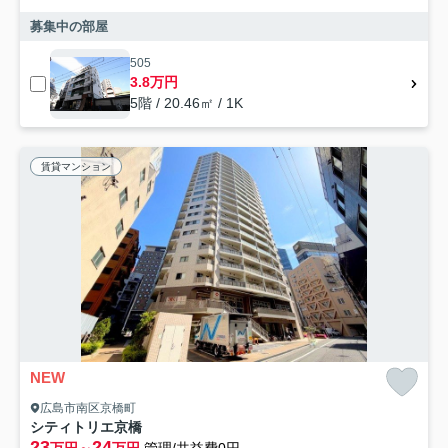
募集中の部屋
505
3.8万円
5階 / 20.46㎡ / 1K
賃貸マンション
NEW
広島市南区京橋町
シティトリエ京橋
23
24