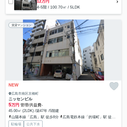
12万円
4-5階 / 100.70㎡ / 5LDK
賃貸マンション
NEW
広島市南区京橋町
ニッセンビル
5
万円
管理/共益費-
45.00㎡ (2LDK) /築47年 /5階建
山陽本線「広島」駅 徒歩8分
広島電鉄本線「的場町」駅 徒歩4分
駐輪場
公共下水