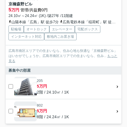
京橋森野ビル
5
万円
管理/共益費0円
24.10㎡～24.24㎡ (1K) /築27年 /11階建
山陽本線「広島」駅 徒歩7分
広島電鉄本線「稲荷町」駅 徒歩4分
駐輪場
オートロック
エレベーター
宅配ボックス
インターネット対応
敷地内ごみ置き場
広島市南区エリアでの住まいなら、住み心地も快適な「京橋森野ビル」
はいかがでしょうか。広島市南区エリアでの住まいなら、住み...
もっと
見る
募集中の部屋
205
5万円
2階 / 24.10㎡ / 1K
802
5万円
8階 / 24.24㎡ / 1K