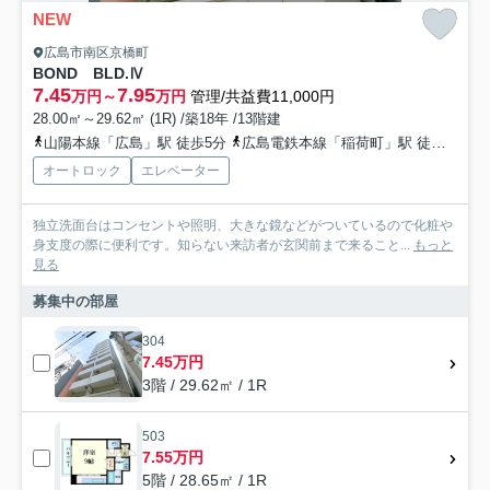
NEW
広島市南区京橋町
BOND BLD.Ⅳ
7.45
7.95
万円～
万円
管理/共益費11,000円
28.00㎡～29.62㎡ (1R) /築18年 /13階建
山陽本線「広島」駅 徒歩5分
広島電鉄本線「稲荷町」駅 徒歩2分
オートロック
エレベーター
独立洗面台はコンセントや照明、大きな鏡などがついているので化粧や
身支度の際に便利です。知らない来訪者が玄関前まで来ること...
もっと
見る
募集中の部屋
304
7.45万円
3階 / 29.62㎡ / 1R
503
7.55万円
5階 / 28.65㎡ / 1R