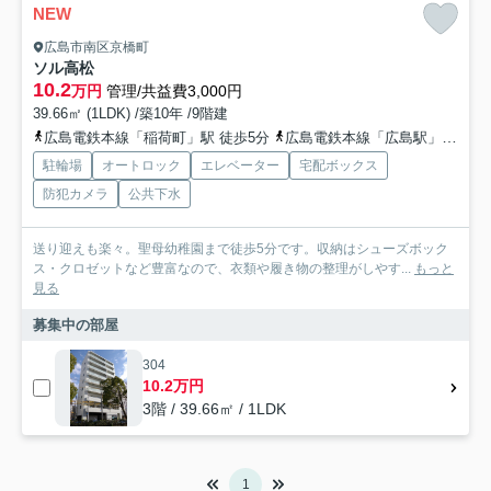
NEW
広島市南区京橋町
ソル高松
10.2
万円
管理/共益費3,000円
39.66㎡ (1LDK) /築10年 /9階建
広島電鉄本線「稲荷町」駅 徒歩5分
広島電鉄本線「広島駅」駅 徒歩7分
駐輪場
オートロック
エレベーター
宅配ボックス
防犯カメラ
公共下水
送り迎えも楽々。聖母幼稚園まで徒歩5分です。収納はシューズボック
ス・クロゼットなど豊富なので、衣類や履き物の整理がしやす...
もっと
見る
募集中の部屋
304
10.2万円
3階 / 39.66㎡ / 1LDK
1