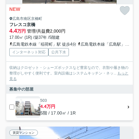
NEW
広島市南区京橋町
フレスコ京橋
4.4
万円
管理/共益費2,000円
17.00㎡ (1R) /築37年 /5階建
広島電鉄本線「稲荷町」駅 徒歩4分
広島電鉄本線「広島駅」駅 徒歩10分
インターネット対応
公共下水
収納はクロゼット・シューズボックスなど豊富なので、衣類や履き物の
整理がしやすく便利です。室内設備はシステムキッチン・ネッ...
もっと
見る
募集中の部屋
503
4.4万円
5階 / 17.00㎡ / 1R
賃貸マンション