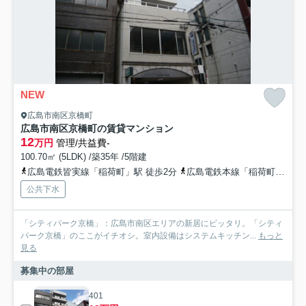
NEW
広島市南区京橋町
広島市南区京橋町の賃貸マンション
12
万円
管理/共益費-
100.70㎡ (5LDK) /築35年 /5階建
広島電鉄皆実線「稲荷町」駅 徒歩2分
広島電鉄本線「稲荷町」駅 徒歩4分
公共下水
「シティパーク京橋」：広島市南区エリアの新居にピッタリ。「シティ
パーク京橋」のここがイチオシ。室内設備はシステムキッチン...
もっと
見る
募集中の部屋
401