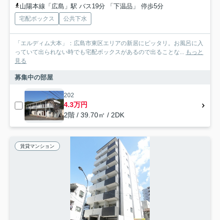
山陽本線「広島」駅 バス19分 「下温品」 停歩5分
宅配ボックス
公共下水
「エルディム大本」：広島市東区エリアの新居にピッタリ。お風呂に入
っていて出られない時でも宅配ボックスがあるので出ることな...
もっと
見る
募集中の部屋
202
4.3万円
2階 / 39.70㎡ / 2DK
賃貸マンション