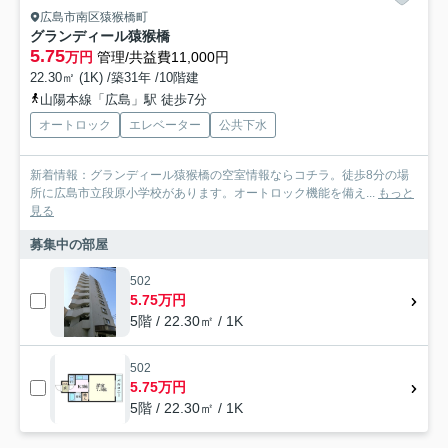
広島市南区猿猴橋町
グランディール猿猴橋
5.75
万円
管理/共益費11,000円
22.30㎡ (1K) /築31年 /10階建
山陽本線「広島」駅 徒歩7分
オートロック
エレベーター
公共下水
新着情報：グランディール猿猴橋の空室情報ならコチラ。徒歩8分の場
所に広島市立段原小学校があります。オートロック機能を備え...
もっと
見る
募集中の部屋
502
5.75万円
5階 / 22.30㎡ / 1K
502
5.75万円
5階 / 22.30㎡ / 1K