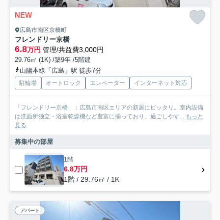
NEW
広島市南区京橋町
フレンドリー京橋
6.8
万円
管理/共益費3,000円
29.76㎡ (1K) /築9年 /5階建
山陽本線「広島」駅 徒歩7分
駐輪場
オートロック
エレベーター
インターネット対応
「フレンドリー京橋」：広島市南区エリアの新居にピッタリ。室内設備
は洗面所独立・浴室乾燥機など豊富に揃っており、過ごしやす...
もっと
見る
募集中の部屋
1階
6.8万円
1階 / 29.76㎡ / 1K
アパート