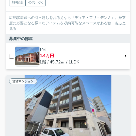
駐輪場
公共下水
広島駅周辺への引っ越しをお考えなら「ディア・フリ－デンＡ」。身支
度に必要となる様々なアイテムを収納可能なスペースがある独...
もっと
見る
募集中の部屋
104
4.4万円
1階 / 45.72㎡ / 1LDK
賃貸マンション