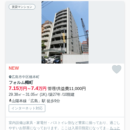
賃貸マンション
NEW
広島市中区橋本町
フォルム幟町
7.15
7.4
万円～
万円
管理/共益費11,000円
29.38㎡～31.05㎡ (1K) /築27年 /10階建
山陽本線「広島」駅 徒歩9分
インターネット対応
室内設備は家具・家電付・バストイレ別など豊富に揃っており、過ごし
やすいお部屋になっております。ここは入居日指定になってま...
もっと