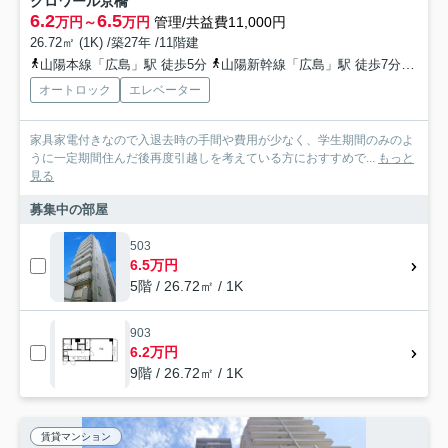
クロワール京橋
6.2
6.5
万円～
万円
管理/共益費11,000円
26.72㎡ (1K) /築27年 /11階建
山陽本線「広島」駅 徒歩5分
山陽新幹線「広島」駅 徒歩7分
広島
オートロック
エレベーター
家具家電付きなので入退去時の手間や費用が少なく、学生期間のみのよ
うに一定期間住んだ後再度引越しを考えている方におすすめで...
もっと
見る
募集中の部屋
503
6.5万円
5階 / 26.72㎡ / 1K
903
6.2万円
9階 / 26.72㎡ / 1K
賃貸マンション