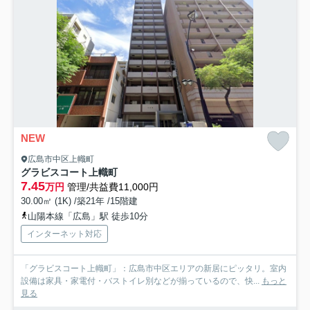
NEW
広島市中区上幟町
グラビスコート上幟町
7.45
万円
管理/共益費11,000円
30.00㎡ (1K) /築21年 /15階建
山陽本線「広島」駅 徒歩10分
インターネット対応
「グラビスコート上幟町」：広島市中区エリアの新居にピッタリ。室内
設備は家具・家電付・バストイレ別などが揃っているので、快...
もっと
見る