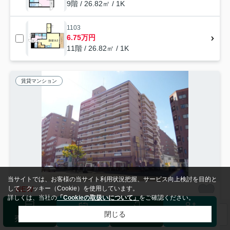
9階 / 26.82㎡ / 1K
1103
6.75万円
11階 / 26.82㎡ / 1K
賃貸マンション
当サイトでは、お客様の当サイト利用状況把握、サービス向上検討を目的と
して、クッキー（Cookie）を使用しています。
NEW
詳しくは、当社の
「Cookieの取扱いについて」
をご確認ください。
広島市南区段原
閉じる
検索条件を変更
まとめてお問い合わせ
サンビレッジ段原
売却査定
来店予約
ログイン
会員登録
6.45
6.5
万円～
万円
管理/共益費11,000円