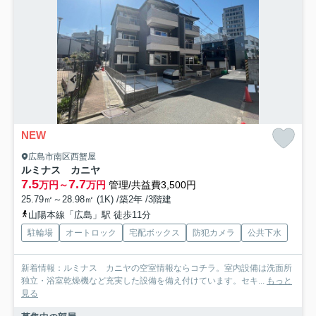
NEW
広島市南区西蟹屋
ルミナス カニヤ
7.5
7.7
万円～
万円
管理/共益費3,500円
25.79㎡～28.98㎡ (1K) /築2年 /3階建
山陽本線「広島」駅 徒歩11分
駐輪場
オートロック
宅配ボックス
防犯カメラ
公共下水
新着情報：ルミナス カニヤの空室情報ならコチラ。室内設備は洗面所
独立・浴室乾燥機など充実した設備を備え付けています。セキ...
もっと
見る