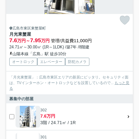
広島市東区東蟹屋町
月光東蟹屋
7.6
7.95
万円～
万円
管理/共益費11,000円
24.71㎡～30.00㎡ (1R～1LDK) /築7年 /8階建
山陽本線「広島」駅 徒歩10分
オートロック
エレベーター
防犯カメラ
「月光東蟹屋」：広島市東区エリアの新居にピッタリ。セキュリティ面
は、TVインターホン・オートロックなどを設置しているので...
もっと見
る
募集中の部屋
302
7.6万円
3階 / 24.71㎡ / 1R
301