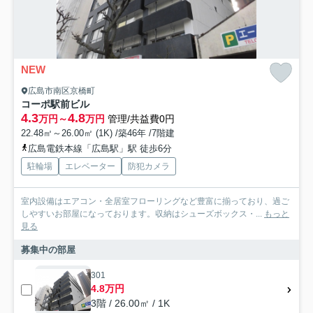
NEW
広島市南区京橋町
コーポ駅前ビル
4.3
4.8
万円～
万円
管理/共益費0円
22.48㎡～26.00㎡ (1K) /築46年 /7階建
広島電鉄本線「広島駅」駅 徒歩6分
駐輪場
エレベーター
防犯カメラ
室内設備はエアコン・全居室フローリングなど豊富に揃っており、過ご
しやすいお部屋になっております。収納はシューズボックス・...
もっと
見る
募集中の部屋
301
4.8万円
3階 / 26.00㎡ / 1K