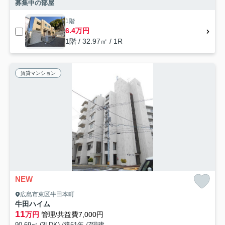
募集中の部屋
1階
6.4万円
1階 / 32.97㎡ / 1R
賃貸マンション
NEW
広島市東区牛田本町
牛田ハイム
11
万円
管理/共益費7,000円
90.69㎡ (3LDK) /築51年 /7階建