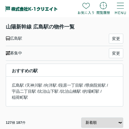
山陽新幹線 広島駅の物件一覧
広島駅
変更
募集中
変更
おすすめの駅
広島駅
/
天神川駅
/
向洋駅
/
段原一丁目駅
/
県病院前駅
/
宇品二丁目駅
/
比治山下駅
/
比治山橋駅
/
的場町駅
/
稲荷町駅
127
棟
187
件