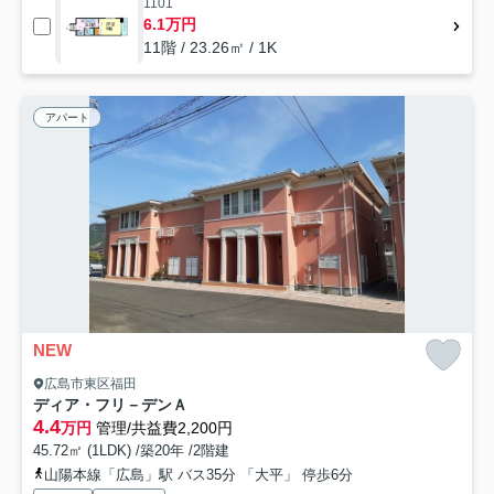
1101
6.1万円
11階 / 23.26㎡ / 1K
アパート
NEW
広島市東区福田
ディア・フリ－デンＡ
4.4
万円
管理/共益費2,200円
45.72㎡ (1LDK) /築20年 /2階建
山陽本線「広島」駅 バス35分 「大平」 停歩6分