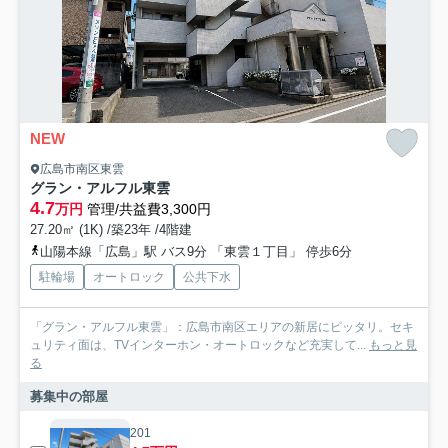
NEW
広島市南区東雲
グラン・アルフル東雲
4.7
万円
管理/共益費3,300円
27.20㎡ (1K) /築23年 /4階建
山陽本線「広島」駅 バス9分 「東雲１丁目」 停歩6分
駐輪場
オートロック
公共下水
「グラン・アルフル東雲」：広島市南区エリアの新居にピッタリ。セキ
ュリティ面は、TVインターホン・オートロックなど充実して...
もっと見
る
募集中の部屋
201