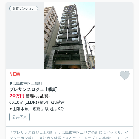
賃貸マンション
NEW
広島市中区上幟町
プレサンスロジェ上幟町
20
万円
管理/共益費-
83.18㎡ (1LDK) /築5年 /15階建
山陽本線「広島」駅 徒歩9分
公共下水
「プレサンスロジェ上幟町」：広島市中区エリアの新居にピッタリ。イ
ンターホン越しに来訪者を確認できるので、トラブルを事前に...
もっと