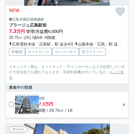
NEW
広島市南区猿猴橋町
プラージュ広島駅前
7.3
万円
管理/共益費6,000円
29.75㎡ (1K) /築6年 /8階建
広島電鉄本線「広島駅」駅 徒歩4分
山陽本線「広島」駅 徒歩4分
駐輪場
オートロック
エレベーター
光ファイバー
セキュリティ面は、オートロック・TVインターホンなどを設置している
ので安全面でも優れております。浴室乾燥機が付いているの...
もっと見
る
募集中の部屋
8階
7.3万円
8階 / 29.75㎡ / 1K
アパート