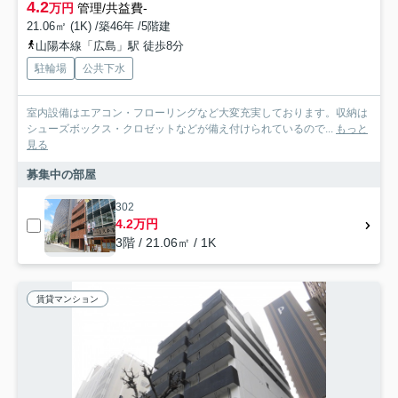
4.2
万円
管理/共益費-
21.06㎡ (1K) /築46年 /5階建
山陽本線「広島」駅 徒歩8分
駐輪場
公共下水
室内設備はエアコン・フローリングなど大変充実しております。収納は
シューズボックス・クロゼットなどが備え付けられているので...
もっと
見る
募集中の部屋
302
4.2万円
3階 / 21.06㎡ / 1K
賃貸マンション