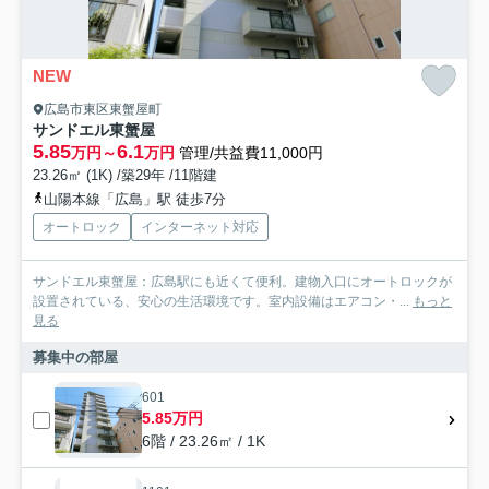
NEW
広島市東区東蟹屋町
サンドエル東蟹屋
5.85
6.1
万円～
万円
管理/共益費11,000円
23.26㎡ (1K) /築29年 /11階建
山陽本線「広島」駅 徒歩7分
オートロック
インターネット対応
サンドエル東蟹屋：広島駅にも近くて便利。建物入口にオートロックが
設置されている、安心の生活環境です。室内設備はエアコン・...
もっと
見る
募集中の部屋
601
5.85万円
6階 / 23.26㎡ / 1K