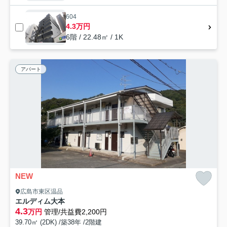
604
4.3万円
6階 / 22.48㎡ / 1K
アパート
NEW
広島市東区温品
エルディム大本
4.3
万円
管理/共益費2,200円
39.70㎡ (2DK) /築38年 /2階建