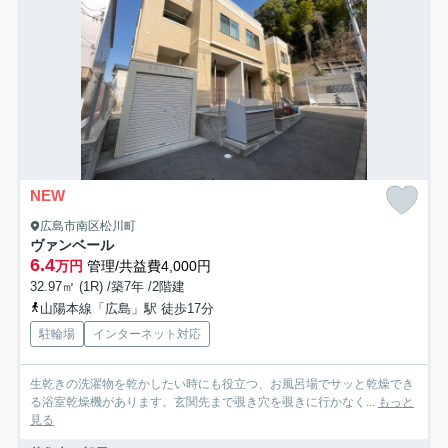
NEW
広島市南区松川町
ヴァンベール
6.4
万円
管理/共益費4,000円
32.97㎡ (1R) /築7年 /2階建
山陽本線「広島」駅 徒歩17分
駐輪場
インターネット対応
生乾きの洗濯物を乾かしたい時にも役立つ、お風呂場でサッと乾燥でき
る浴室乾燥機があります。玄関先まで覗き穴を覗きに行かなく...
もっと
見る