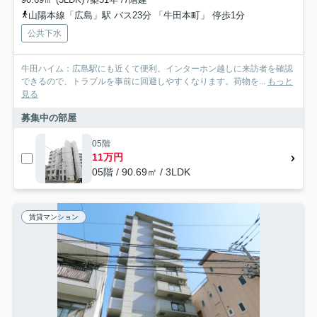
山陽本線「広島」駅 バス23分 「牛田本町」 停歩1分
公共下水
牛田ハイム：広島駅にも近くて便利。インターホン越しに来訪者を確認
できるので、トラブルを事前に回避しやすくなります。荷物を...
もっと
見る
募集中の部屋
05階
11万円
05階 / 90.69㎡ / 3LDK
賃貸マンション