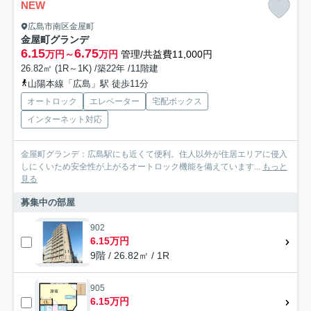
NEW
広島市南区金屋町
金屋町グランデ
6.15
6.75
万円～
万円
管理/共益費11,000円
26.82㎡ (1R～1K) /築22年 /11階建
山陽本線「広島」駅 徒歩11分
オートロック
エレベーター
宅配ボックス
インターネット対応
金屋町グランデ：広島駅にも近くて便利。住人以外が住居エリアに侵入
しにくいため安全性が上がるオートロック機能を備えています...
もっと
見る
募集中の部屋
902
6.15万円
9階 / 26.82㎡ / 1R
905
6.15万円