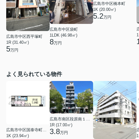
広島市中区橋本町
1K (20.00㎡)
5.2
万円
広島市中区袋町
1
1LDK (46.98㎡)
広島市中区西平塚町
8
1R (31.40㎡)
万円
5
万円
よく見られている物件
広島市南区段原南１丁目
1R (17.00㎡)
3.8
広島市中区国泰寺町２丁目
万円
1K (23.94㎡)
1