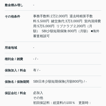
-
敷金積み増し
事務手数料:2万2,000円 退去時精算手数
その他条件
料:5,500円 鍵交換代:3万3,000円 室内清掃費
用:5万5,000円 リブクラブ:2,200円（月
額） SBI少額短期保険:800円（月額） ■海外
審査相談可
-
用途地域
- / -
権利金 / 雑費
有 / -
保険加入 / 料金
SBI日本少額短期保険(月額800円) / -
保険名 / 保険期間
必加入
保証会社 / 料金
その他
初回保証料：総賃料の100％ 更新時：