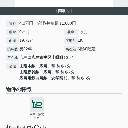
【間取り】
4.8万円 管理/共益費 11,000円
賃料
0ヶ月
1ヶ月
敷金
礼金
19.72㎡
1K
面積
間取り
築32年
6階/8階建
築年数
所在階
広島県
広島市中区
上幟町
10-21
所在地
山陽本線
「
広島
」駅 徒歩7分
交通
山陽新幹線
「
広島
」駅 徒歩7分
広島電鉄白島線
「
女学院前
」駅 徒歩5分
物件の特徴
家具・家電
付き
セールスポイント