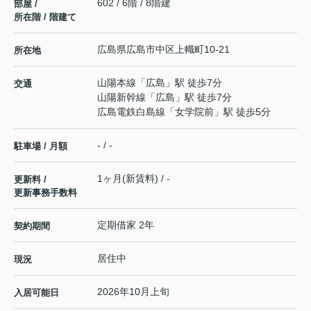
602 / 6階 / 8階建
部屋 /
所在階 / 階建て
広島県
広島市中区
上幟町
10-21
所在地
山陽本線
「
広島
」駅 徒歩7分
交通
山陽新幹線
「
広島
」駅 徒歩7分
広島電鉄白島線
「
女学院前
」駅 徒歩5分
- / -
駐車場 / 月額
1ヶ月(新賃料) / -
更新料 /
更新事務手数料
定期借家 2年
契約期間
居住中
現況
2026年10月上旬
入居可能日