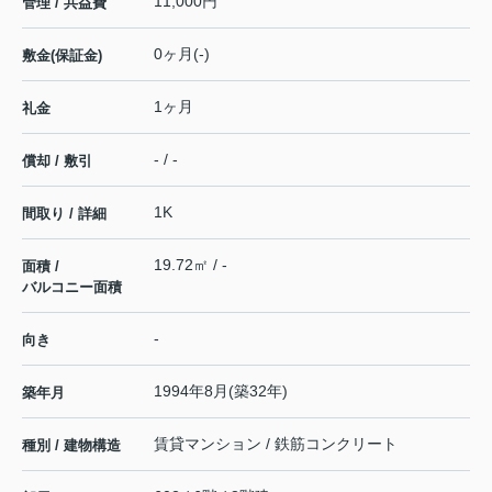
11,000円
管理 / 共益費
0ヶ月(-)
敷金(保証金)
1ヶ月
礼金
- / -
償却 / 敷引
1K
間取り / 詳細
19.72㎡ / -
面積 /
バルコニー面積
-
向き
1994年8月(築32年)
築年月
賃貸マンション / 鉄筋コンクリート
種別 / 建物構造