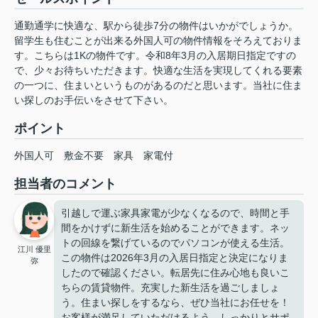
通勤通学に快適な、駅から徒歩7分の物件はいかがでしょうか。
留学生も住むことが出来る外国人可の物件情報をそろえておりま
す。こちらは1Kの物件です。令和8年3月の入居期日指定ですの
で、少々お待ちいただきます。快適な生活を実現してくれる要素
の一つに、住まいというものがあるのだと思います。当社に住ま
い探しのお手伝いをさせて下さい。
ポイント
外国人可
敷金不要
家具
家電付
担当者のコメント
引越しで運ぶ家具家電が少なくなるので、時間と手
間をかけずに新生活を始めることができます。ネッ
トの回線を繋げているのでパソコンが使える生活。
江川 優里
この物件は2026年3月の入居日指定と決定になりま
弥
したので確認ください。転居先に住み心地も良いこ
ちらの賃貸物件。充実した新生活を過ごしましょ
う。住まい探しをするなら、ぜひ当社にお任せを！
お客様が満足していただけるよう、しっかりとサポ