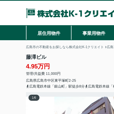
居住用物件
事業用物件
広島市の不動産をお探しなら株式会社K-1クリエイト
広島
藤澤ビル
4.95万円
管理/共益費 11,000円
広島県
広島市中区
東平塚町
2-25
広島電鉄本線「銀山町」駅徒歩8分
広島電鉄本線「
1
/
6