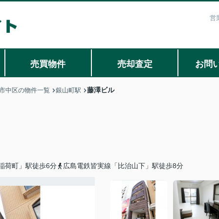
営
売買物件
売却査定
お問
藤澤ビル
市中区の物件一覧
銀山町駅
稲荷町」駅徒歩6分
広島電鉄皆実線「比治山下」駅徒歩8分