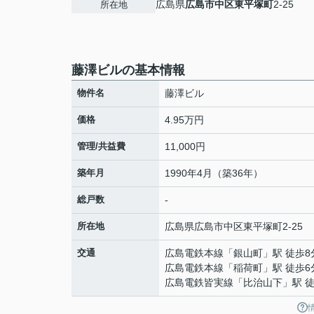
広島県
広島市中区
東平塚町
2-25
所在地
藤澤ビルの基本情報
物件名
藤澤ビル
価格
4.95万円
管理/共益費
11,000円
築年月
1990年4月（築36年）
総戸数
-
所在地
広島県
広島市中区
東平塚町
2-25
交通
広島電鉄本線
「
銀山町
」駅 徒歩8
広島電鉄本線
「
稲荷町
」駅 徒歩6
広島電鉄皆実線
「
比治山下
」駅 