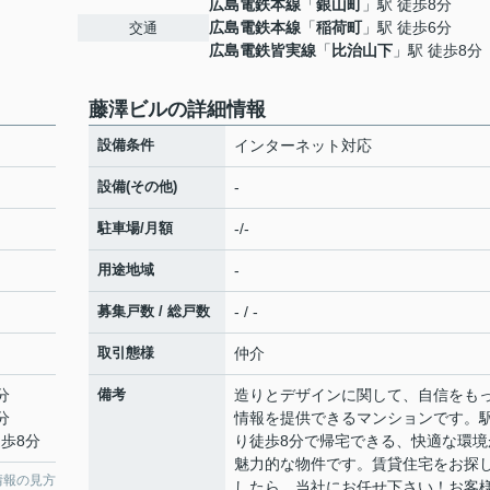
広島電鉄本線
「
銀山町
」駅 徒歩8分
広島電鉄本線
「
稲荷町
」駅 徒歩6分
交通
広島電鉄皆実線
「
比治山下
」駅 徒歩8分
藤澤ビルの詳細情報
設備条件
インターネット対応
設備(その他)
-
駐車場/月額
-/-
用途地域
-
募集戸数 / 総戸数
- / -
取引態様
仲介
分
備考
造りとデザインに関して、自信をも
分
情報を提供できるマンションです。
徒歩8分
り徒歩8分で帰宅できる、快適な環境
魅力的な物件です。賃貸住宅をお探
情報の見方
したら、当社にお任せ下さい！お客