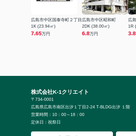
広島市中区国泰寺町２丁目
広島市中区昭和町
広
1K (23.94㎡)
2DK (38.00㎡)
1R 
7.65
6.8
3.8
万円
万円
株式会社K-1クリエイト
〒734-0001
広島県広島市南区出汐１丁目2-24 T-BLDG出汐 １階
営業時間：
10：00～18：00
定休日：
祝祭日