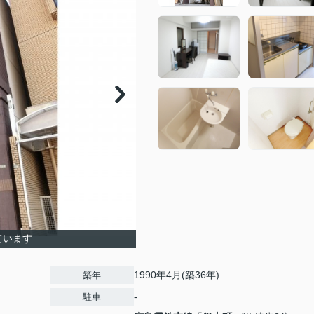
ています
1990年4月(築36年)
築年
-
駐車