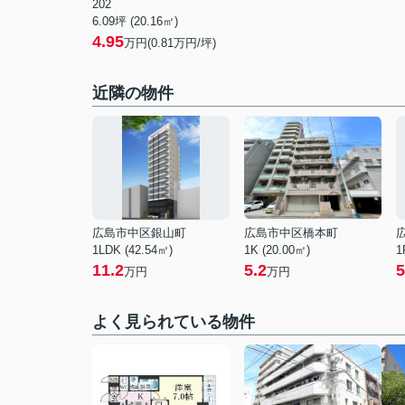
202
6.09坪 (20.16㎡)
4.95
万円(0.81万円/坪)
近隣の物件
広島市中区銀山町
広島市中区橋本町
1LDK (42.54㎡)
1K (20.00㎡)
1
11.2
5.2
5
万円
万円
よく見られている物件