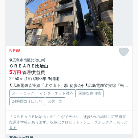
NEW
広島市南区比治山町
ＣＲＥＡＲＥ比治山
5
万円
管理/共益費-
22.50㎡ (1R) /築53年 /5階建
広島電鉄皆実線「比治山下」駅 徒歩2分
広島電鉄皆実線「松川町」駅 徒歩6分
オートロック
インターネット対応
閑静な住宅地
24時間ゴミ出し可
公共下水
「ＣＲＥＡＲＥ比治山」のここがイチオシ。徒歩8分の場所に広島市立
段原小学校があります。収納はクロゼット・シューズボックス...
もっと
見る