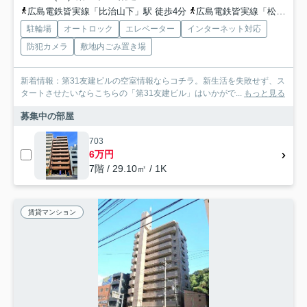
広島電鉄皆実線「比治山下」駅 徒歩4分
広島電鉄皆実線「松川町」駅 徒歩4分
駐輪場
オートロック
エレベーター
インターネット対応
防犯カメラ
敷地内ごみ置き場
新着情報：第31友建ビルの空室情報ならコチラ。新生活を失敗せず、ス
タートさせたいならこちらの「第31友建ビル」はいかがで...
もっと見る
募集中の部屋
703
6万円
7階 / 29.10㎡ / 1K
賃貸マンション