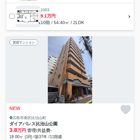
1003
9.1万円
10階 / 54.40㎡ / 2LDK
賃貸マンション
NEW
広島市南区比治山町
ダイアパレス比治山公園
3.8
万円
管理/共益費-
18.00㎡ (1R) /築37年 /11階建