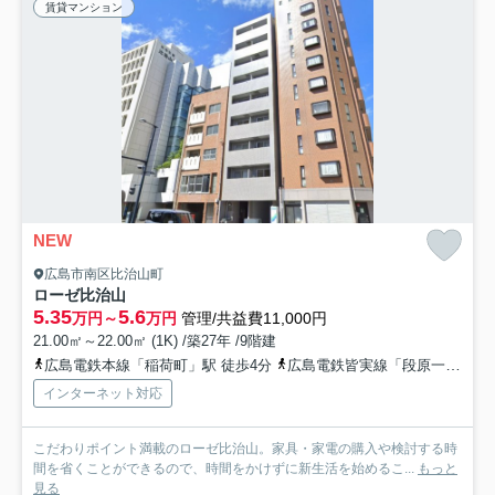
賃貸マンション
NEW
広島市南区比治山町
ローゼ比治山
5.35
5.6
万円～
万円
管理/共益費11,000円
21.00㎡～22.00㎡ (1K) /築27年 /9階建
広島電鉄本線「稲荷町」駅 徒歩4分
広島電鉄皆実線「段原一丁目」駅 徒歩4分
インターネット対応
こだわりポイント満載のローゼ比治山。家具・家電の購入や検討する時
間を省くことができるので、時間をかけずに新生活を始めるこ...
もっと
見る