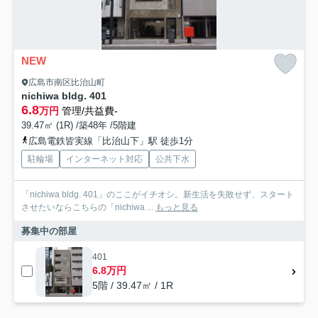
NEW
広島市南区比治山町
nichiwa bldg. 401
6.8
万円
管理/共益費-
39.47㎡ (1R) /築48年 /5階建
広島電鉄皆実線「比治山下」駅 徒歩1分
駐輪場
インターネット対応
公共下水
「nichiwa bldg. 401」のここがイチオシ。新生活を失敗せず、スタート
させたいならこちらの「nichiwa ...
もっと見る
募集中の部屋
401
6.8万円
5階 / 39.47㎡ / 1R