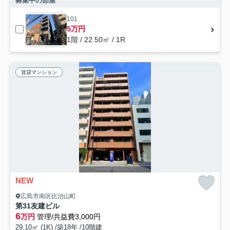
募集中の部屋
101
5万円
1階 / 22.50㎡ / 1R
賃貸マンション
NEW
広島市南区比治山町
第31友建ビル
6
万円
管理/共益費3,000円
29.10㎡ (1K) /築18年 /10階建