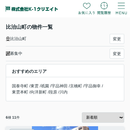
比治山町の物件一覧
比治山町
変更
募集中
変更
おすすめのエリア
国泰寺町
/
東雲
/
祇園
/
宇品神田
/
京橋町
/
宇品御幸
/
東雲本町
/
向洋新町
/
段原
/
川内
6
棟
11
件