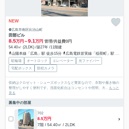
NEW
広島市南区比治山町
田部ビル
8.5
9.1
万円～
万円
管理/共益費0円
54.40㎡ (2LDK) /築27年 /11階建
山陽本線「広島」駅 徒歩15分
広島電鉄皆実線「稲荷町」駅 徒歩9分
駐輪場
オートロック
エレベーター
光ファイバー
宅配ボックス
防犯カメラ
収納はクロゼット・シューズボックスなど豊富なので、衣類や履き物の
整理がしやすく便利です。洗面化粧台はコンセントや照明、大...
もっと
見る
募集中の部屋
702
8.5万円
7階 / 54.40㎡ / 2LDK