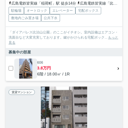
広島電鉄皆実線「稲荷町」駅 徒歩14分
広島電鉄皆実線「比治山下」駅 徒歩5分
駐輪場
オートロック
エレベーター
宅配ボックス
敷地内ごみ置き場
公共下水
「ダイアパレス比治山公園」のここがイチオシ。室内設備はエアコン・
洗面台など大変充実しております。鍵がかけられる宅配ボック...
もっと
見る
募集中の部屋
606
3.8万円
6階 / 18.00㎡ / 1R
賃貸マンション