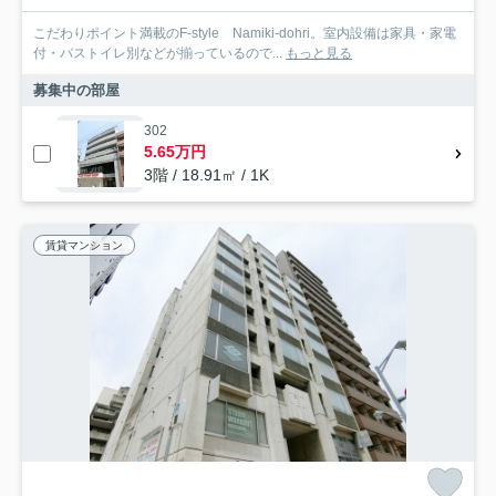
こだわりポイント満載のF-style Namiki-dohri。室内設備は家具・家電
付・バストイレ別などが揃っているので...
もっと見る
募集中の部屋
302
5.65万円
3階 / 18.91㎡ / 1K
賃貸マンション