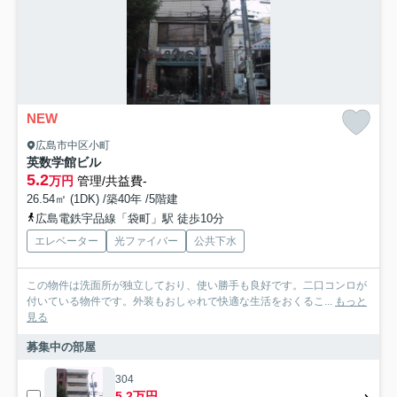
NEW
広島市中区小町
英数学館ビル
5.2
万円
管理/共益費-
26.54㎡ (1DK) /築40年 /5階建
広島電鉄宇品線「袋町」駅 徒歩10分
エレベーター
光ファイバー
公共下水
この物件は洗面所が独立しており、使い勝手も良好です。二口コンロが
付いている物件です。外装もおしゃれで快適な生活をおくるこ...
もっと
見る
募集中の部屋
304
5.2万円