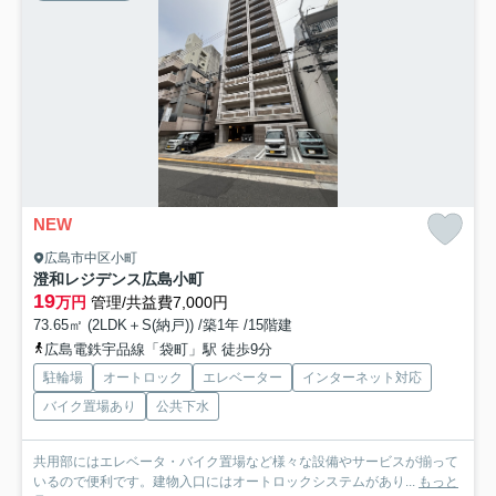
NEW
広島市中区小町
澄和レジデンス広島小町
19
万円
管理/共益費7,000円
73.65㎡ (2LDK＋S(納戸)) /築1年 /15階建
広島電鉄宇品線「袋町」駅 徒歩9分
駐輪場
オートロック
エレベーター
インターネット対応
バイク置場あり
公共下水
共用部にはエレベータ・バイク置場など様々な設備やサービスが揃って
いるので便利です。建物入口にはオートロックシステムがあり...
もっと