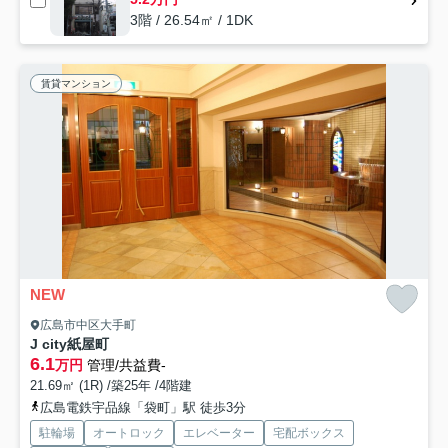
3階 / 26.54㎡ / 1DK
賃貸マンション
NEW
広島市中区大手町
J city紙屋町
6.1
万円
管理/共益費-
21.69㎡ (1R) /築25年 /4階建
広島電鉄宇品線「袋町」駅 徒歩3分
駐輪場
オートロック
エレベーター
宅配ボックス