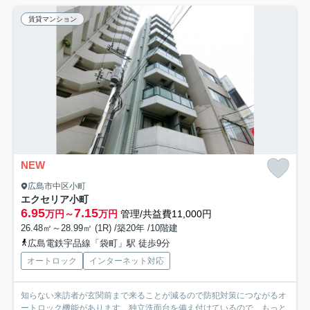
賃貸マンション
NEW
広島市中区小町
エクセリア小町
6.95
7.15
万円～
万円
管理/共益費11,000円
26.48㎡～28.99㎡ (1R) /築20年 /10階建
広島電鉄宇品線「袋町」駅 徒歩9分
オートロック
インターネット対応
知らない来訪者が玄関前まで来ることが減るので防犯対策につながるオ
ートロック機能があります。独立洗面台を備え付けているので...
もっと