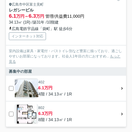
広島市中区富士見町
レガシービル
6.1
6.3
万円～
万円
管理/共益費11,000円
34.13㎡ (1R) /築31年 /10階建
広島電鉄宇品線「袋町」駅 徒歩6分
インターネット対応
室内設備は家具・家電付・バストイレ別など豊富に揃っており、過ごし
やすいお部屋になっております。社会人1年目の方におすすめ...
もっと
見る
募集中の部屋
402
6.1万円
4階 / 34.13㎡ / 1R
802
6.3万円
8階 / 34.13㎡ / 1R