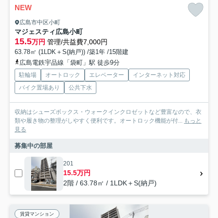
NEW
広島市中区小町
マジェスティ広島小町
15.5
万円
管理/共益費7,000円
63.78㎡ (1LDK＋S(納戸)) /築1年 /15階建
広島電鉄宇品線「袋町」駅 徒歩9分
駐輪場
オートロック
エレベーター
インターネット対応
バイク置場あり
公共下水
収納はシューズボックス・ウォークインクロゼットなど豊富なので、衣
類や履き物の整理がしやすく便利です。オートロック機能が付...
もっと
見る
募集中の部屋
201
15.5万円
2階 / 63.78㎡ / 1LDK＋S(納戸)
賃貸マンション