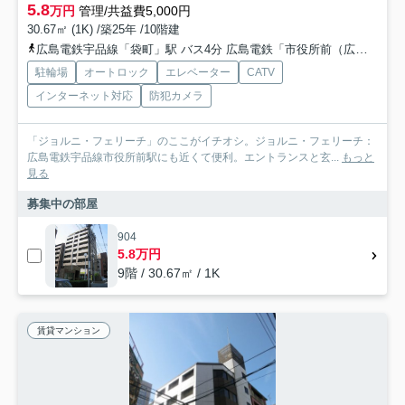
5.8
万円
管理/共益費5,000円
30.67㎡ (1K) /築25年 /10階建
広島電鉄宇品線「袋町」駅 バス4分 広島電鉄「市役所前（広島市中区）」 停歩2分
駐輪場
オートロック
エレベーター
CATV
インターネット対応
防犯カメラ
「ジョルニ・フェリーチ」のここがイチオシ。ジョルニ・フェリーチ：
広島電鉄宇品線市役所前駅にも近くて便利。エントランスと玄...
もっと
見る
募集中の部屋
904
5.8万円
9階 / 30.67㎡ / 1K
賃貸マンション