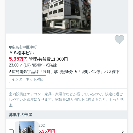
広島市中区中町
ＹＳ松本ビル
5.35
万円
管理/共益費11,000円
23.00㎡ (1K) /築40年 /5階建
広島電鉄宇品線「袋町」駅 徒歩5分
「袋町バス停」バス停下車 徒歩0分
インターネット対応
室内設備はエアコン・家具・家電付などが揃っているので、快適に過ご
しやすいお部屋になります。家賃を10万円以下に抑えること...
もっと見
る
募集中の部屋
202
5.35万円