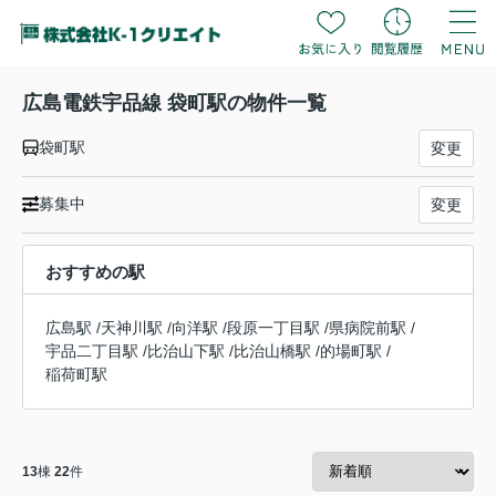
広島電鉄宇品線 袋町駅の物件一覧
袋町駅
変更
募集中
変更
おすすめの駅
広島駅
/
天神川駅
/
向洋駅
/
段原一丁目駅
/
県病院前駅
/
宇品二丁目駅
/
比治山下駅
/
比治山橋駅
/
的場町駅
/
稲荷町駅
13
棟
22
件