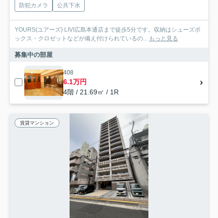
防犯カメラ
公共下水
YOURS(ユアーズ) LIVI広島本通店まで徒歩5分です。収納はシューズボ
ックス・クロゼットなどが備え付けられているの...
もっと見る
募集中の部屋
408
6.1万円
4階 / 21.69㎡ / 1R
賃貸マンション