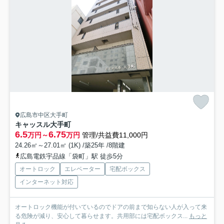
広島市中区大手町
キャッスル大手町
6.5
6.75
万円～
万円
管理/共益費11,000円
24.26㎡～27.01㎡ (1K) /築25年 /8階建
広島電鉄宇品線「袋町」駅 徒歩5分
オートロック
エレベーター
宅配ボックス
インターネット対応
オートロック機能が付いているのでドアの前まで知らない人が入って来
る危険が減り、安心して暮らせます。共用部には宅配ボックス...
もっと