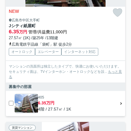
NEW
広島市中区大手町
Jシティ紙屋町
6.35
万円
管理/共益費11,000円
27.57㎡ (1K) /築25年 /13階建
広島電鉄宇品線「袋町」駅 徒歩2分
オートロック
エレベーター
インターネット対応
マンションの洗面所は独立したタイプで、快適にお使いいただけます。
セキュリティ面は、TVインターホン・オートロックなどを設...
もっと見
る
募集中の部屋
405
6.35万円
4階 / 27.57㎡ / 1K
賃貸マンション