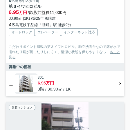
広島市中区大手町
第３イワヒロビル
6.95
万円
管理/共益費11,000円
30.90㎡ (1K) /築25年 /8階建
広島電鉄宇品線「袋町」駅 徒歩2分
オートロック
エレベーター
インターネット対応
こだわりポイント満載の第３イワヒロビル。独立洗面台なので床が水で
濡れたり鏡が曇ったりしにくく、清潔な状態を保ちやすくなっ...
もっと
見る
募集中の部屋
301
6.95万円
3階 / 30.90㎡ / 1K
賃貸マンション