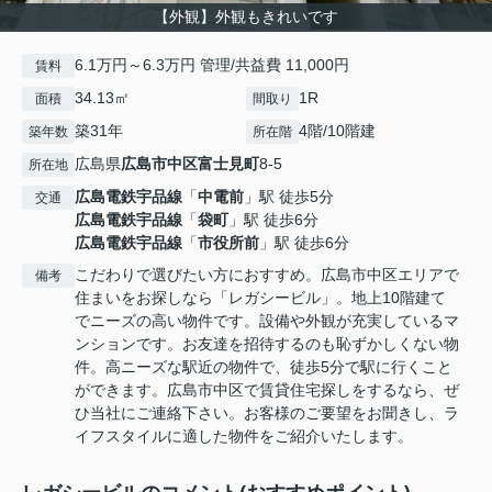
【外観】外観もきれいです
6.1万円～6.3万円 管理/共益費 11,000円
賃料
34.13㎡
1R
面積
間取り
築31年
4階/10階建
築年数
所在階
広島県
広島市中区
富士見町
8-5
所在地
広島電鉄宇品線
「
中電前
」駅 徒歩5分
交通
広島電鉄宇品線
「
袋町
」駅 徒歩6分
広島電鉄宇品線
「
市役所前
」駅 徒歩6分
こだわりで選びたい方におすすめ。広島市中区エリアで
備考
住まいをお探しなら「レガシービル」。地上10階建て
でニーズの高い物件です。設備や外観が充実しているマ
ンションです。お友達を招待するのも恥ずかしくない物
件。高ニーズな駅近の物件で、徒歩5分で駅に行くこと
ができます。広島市中区で賃貸住宅探しをするなら、ぜ
ひ当社にご連絡下さい。お客様のご要望をお聞きし、ラ
イフスタイルに適した物件をご紹介いたします。