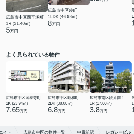
広島市中区袋町
1
1LDK (46.98㎡)
広島市中区西平塚町
8
1R (31.40㎡)
万円
5
万円
よく見られている物件
広島市中区国泰寺町２丁目
広島市中区昭和町
広島市南区段原南１丁目
1K (23.94㎡)
2DK (38.00㎡)
1R (17.00㎡)
1
7.65
6.8
3.8
万円
万円
万円
エイト
広島市中区の物件一覧
中電前駅
レガシービル