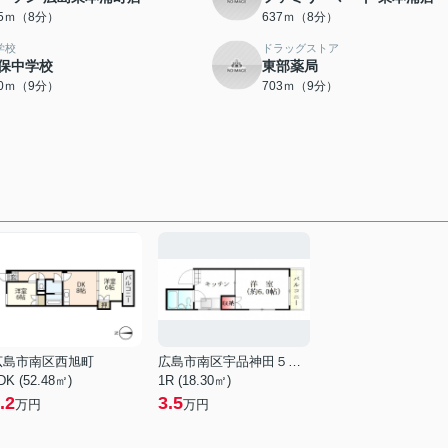
35ｍ（8分）
637ｍ（8分）
学校
ドラッグストア
保中学校
東部薬局
80ｍ（9分）
703ｍ（9分）
広島市南区西旭町
広島市南区宇品神田５丁目
DK (52.48㎡)
1R (18.30㎡)
.2
3.5
万円
万円