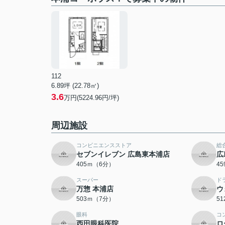
112
6.89坪 (22.78㎡)
3.6
万円(5224.96円/坪)
周辺施設
コンビニエンスストア
総
セブンイレブン 広島東本浦店
広
405ｍ（6分）
4
スーパー
ド
万惣 本浦店
ウ
503ｍ（7分）
5
眼科
コ
西田眼科医院
ロ