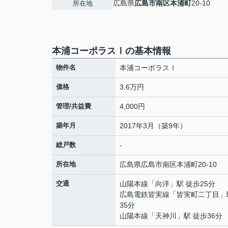
広島県
広島市南区
本浦町
20-10
所在地
本浦コーポラスⅠの基本情報
物件名
本浦コーポラスⅠ
価格
3.6万円
管理/共益費
4,000円
築年月
2017年3月（築9年）
総戸数
-
所在地
広島県
広島市南区
本浦町
20-10
交通
山陽本線
「
向洋
」駅 徒歩25分
広島電鉄皆実線
「
皆実町二丁目
」
35分
山陽本線
「
天神川
」駅 徒歩36分