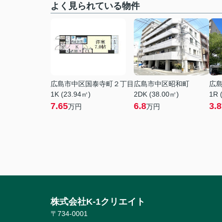
よく見られている物件
広島市中区国泰寺町２丁目
広島市中区昭和町
広
1K (23.94㎡)
2DK (38.00㎡)
1R 
7.65
6.8
3.8
万円
万円
株式会社K-1クリエイト
〒734-0001