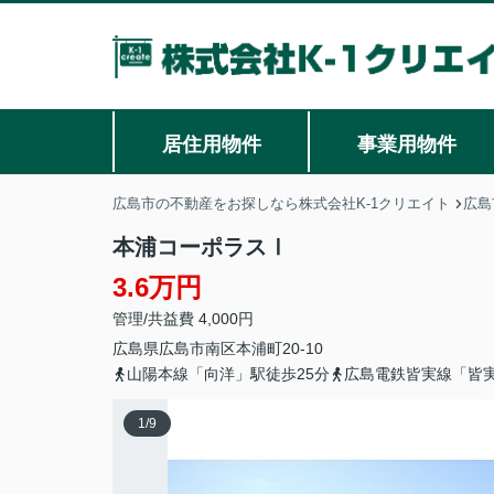
居住用物件
事業用物件
広島市の不動産をお探しなら株式会社K-1クリエイト
広島
本浦コーポラスⅠ
3.6万円
管理/共益費 4,000円
広島県
広島市南区
本浦町
20-10
山陽本線「向洋」駅徒歩25分
広島電鉄皆実線「皆実
1
/
9