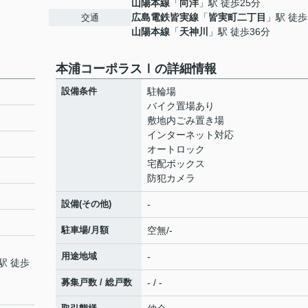
山陽本線
「
向洋
」駅 徒歩25分
広島電鉄皆実線
「
皆実町二丁目
」駅 徒歩
交通
山陽本線
「
天神川
」駅 徒歩36分
本浦コーポラスⅠの詳細情報
設備条件
駐輪場
バイク置場あり
敷地内ごみ置き場
インターネット対応
オートロック
宅配ボックス
防犯カメラ
設備(その他)
-
駐車場/月額
空無/-
用途地域
-
駅 徒歩
募集戸数 / 総戸数
- / -