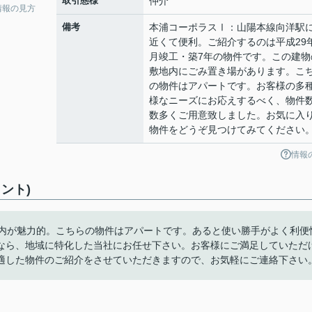
取引態様
仲介
情報の見方
備考
本浦コーポラスⅠ：山陽本線向洋駅
近くて便利。ご紹介するのは平成29
月竣工・築7年の物件です。この建物
敷地内にごみ置き場があります。こ
の物件はアパートです。お客様の多
様なニーズにお応えするべく、物件
数多くご用意致しました。お気に入
物件をどうぞ見つけてみてください
情報
ント)
室内が魅力的。こちらの物件はアパートです。あると使い勝手がよく利便
なら、地域に特化した当社にお任せ下さい。お客様にご満足していただ
適した物件のご紹介をさせていただきますので、お気軽にご連絡下さい