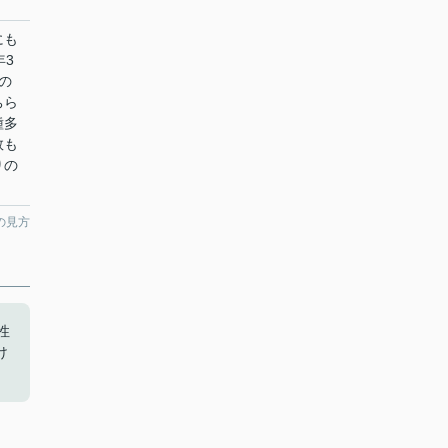
にも
年3
の
ちら
種多
数も
りの
。
の見方
性
け
。