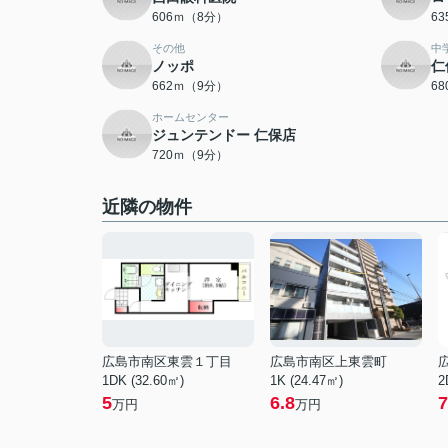
606ｍ（8分）
6
その他
中
ノッポ
仁
662ｍ（9分）
6
ホームセンター
ジュンテンドー 仁保店
720ｍ（9分）
近隣の物件
広島市南区東雲１丁目
広島市南区上東雲町
1DK (32.60㎡)
1K (24.47㎡)
2
5
6.8
7
万円
万円