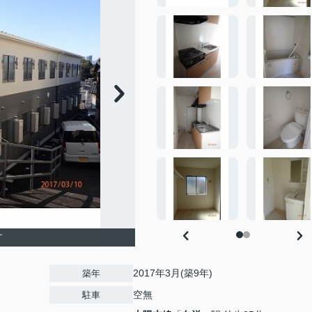
す
2017年3月(築9年)
築年
空無
駐車