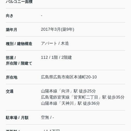
バルコニー面積
-
向き
2017年3月(築9年)
築年月
アパート / 木造
種別 / 建物構造
112 / 1階 / 2階建
部屋 /
所在階 / 階建て
広島県
広島市南区
本浦町
20-10
所在地
山陽本線
「
向洋
」駅 徒歩25分
交通
広島電鉄皆実線
「
皆実町二丁目
」駅 徒歩35分
山陽本線
「
天神川
」駅 徒歩36分
空無 / -
駐車場 / 月額