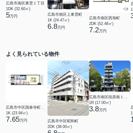
広島市南区東雲１丁目
1DK (32.60㎡)
1
5
広島市南区上東雲町
万円
広島市南区西旭町
1K (24.47㎡)
2DK (52.48㎡)
6.8
万円
7.2
万円
よく見られている物件
広島市南区段原南１丁目
1R (17.00㎡)
3.8
広島市中区国泰寺町２丁目
万円
1K (23.94㎡)
1
7.65
万円
広島市中区昭和町
2DK (38.00㎡)
6.8