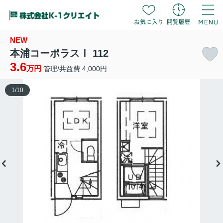
NEW
本浦コーポラスⅠ 112
3.6
万円
管理/共益費 4,000円
1
/
10