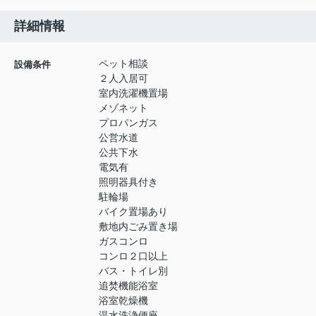
詳細情報
ペット相談
設備条件
２人入居可
室内洗濯機置場
メゾネット
プロパンガス
公営水道
公共下水
電気有
照明器具付き
駐輪場
バイク置場あり
敷地内ごみ置き場
ガスコンロ
コンロ２口以上
バス・トイレ別
追焚機能浴室
浴室乾燥機
温水洗浄便座