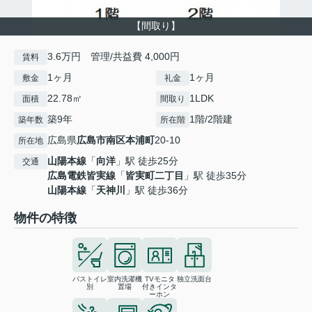
【間取り】
3.6万円 管理/共益費 4,000円
賃料
1ヶ月
1ヶ月
敷金
礼金
22.78㎡
1LDK
面積
間取り
築9年
1階/2階建
築年数
所在階
広島県
広島市南区
本浦町
20-10
所在地
山陽本線
「
向洋
」駅 徒歩25分
交通
広島電鉄皆実線
「
皆実町二丁目
」駅 徒歩35分
山陽本線
「
天神川
」駅 徒歩36分
物件の特徴
バストイレ
室内洗濯機
TVモニタ
独立洗面台
別
置場
付きインタ
ーホン