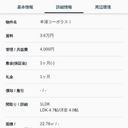
基本情報
詳細情報
周辺環境
本浦コーポラスⅠ
物件名
3.6万円
賃料
4,000円
管理 / 共益費
1ヶ月(-)
敷金(保証金)
1ヶ月
礼金
- / -
償却 / 敷引
1LDK
間取り / 詳細
LDK 4.7帖
/
洋室 4.0帖
22.78㎡ / -
面積 /