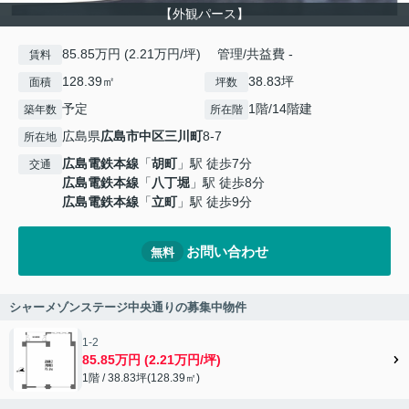
【外観パース】
85.85万円 (2.21万円/坪) 管理/共益費 -
賃料
128.39㎡
38.83坪
面積
坪数
予定
1階/14階建
築年数
所在階
広島県
広島市中区
三川町
8-7
所在地
広島電鉄本線
「
胡町
」駅 徒歩7分
交通
広島電鉄本線
「
八丁堀
」駅 徒歩8分
広島電鉄本線
「
立町
」駅 徒歩9分
お問い合わせ
無料
シャーメゾンステージ中央通りの募集中物件
1-2
85.85万円 (2.21万円/坪)
1階 / 38.83坪(128.39㎡)