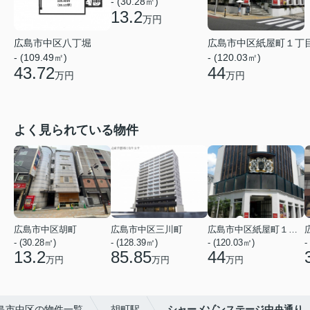
- (30.28㎡)
13.2
万円
広島市中区八丁堀
広島市中区紙屋町１丁
- (109.49㎡)
- (120.03㎡)
43.72
44
万円
万円
よく見られている物件
広島市中区胡町
広島市中区三川町
広島市中区紙屋町１丁目
- (30.28㎡)
- (128.39㎡)
- (120.03㎡)
-
13.2
85.85
44
万円
万円
万円
島市中区の物件一覧
胡町駅
シャーメゾンステージ中央通り