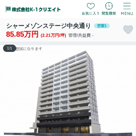
シャーメゾンステージ中央通り
空室1
85.85万円
(2.21万円/坪)
管理/共益費 -
1
/
1