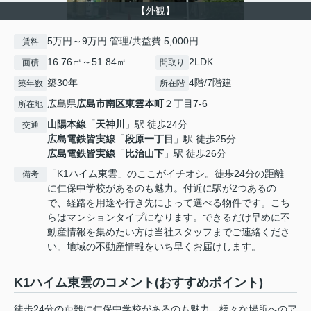
【外観】
5万円～9万円 管理/共益費 5,000円
賃料
16.76㎡～51.84㎡
2LDK
面積
間取り
築30年
4階/7階建
築年数
所在階
広島県
広島市南区
東雲本町
２丁目7-6
所在地
山陽本線
「
天神川
」駅 徒歩24分
交通
広島電鉄皆実線
「
段原一丁目
」駅 徒歩25分
広島電鉄皆実線
「
比治山下
」駅 徒歩26分
「K1ハイム東雲」のここがイチオシ。徒歩24分の距離
備考
に仁保中学校があるのも魅力。付近に駅が2つあるの
で、経路を用途や行き先によって選べる物件です。こち
らはマンションタイプになります。できるだけ早めに不
動産情報を集めたい方は当社スタッフまでご連絡くださ
い。地域の不動産情報をいち早くお届けします。
K1ハイム東雲のコメント(おすすめポイント)
徒歩24分の距離に仁保中学校があるのも魅力。様々な場所へのア