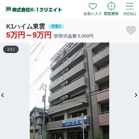
K1ハイム東雲
空室3
5万円～9万円
管理/共益費 5,000円
1
/
12