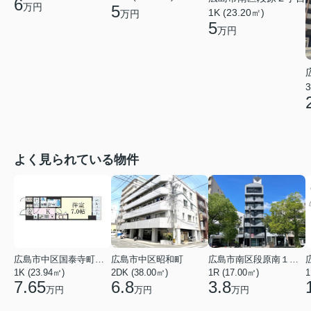
6
万円
5
1K (23.20㎡)
万円
5
万円
3
よく見られている物件
広島市中区国泰寺町２丁目
広島市中区昭和町
広島市南区段原南１丁目
1K (23.94㎡)
2DK (38.00㎡)
1R (17.00㎡)
1
7.65
6.8
3.8
万円
万円
万円