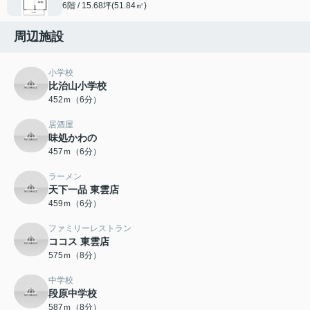
6階 / 15.68坪(51.84㎡)
周辺施設
小学校
比治山小学校
452ｍ（6分）
居酒屋
味処かわの
457ｍ（6分）
ラーメン
天下一品 東雲店
459ｍ（6分）
ファミリーレストラン
ココス 東雲店
575ｍ（8分）
中学校
段原中学校
587ｍ（8分）