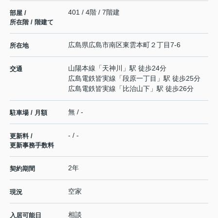
401 / 4階 / 7階建
部屋 /
所在階 / 階建て
広島県
広島市南区
東雲本町
２丁目7-6
所在地
山陽本線
「
天神川
」駅 徒歩24分
交通
広島電鉄皆実線
「
段原一丁目
」駅 徒歩25分
広島電鉄皆実線
「
比治山下
」駅 徒歩26分
無 / -
駐車場 / 月額
- / -
更新料 /
更新事務手数料
2年
契約期間
空家
現況
相談
入居可能日