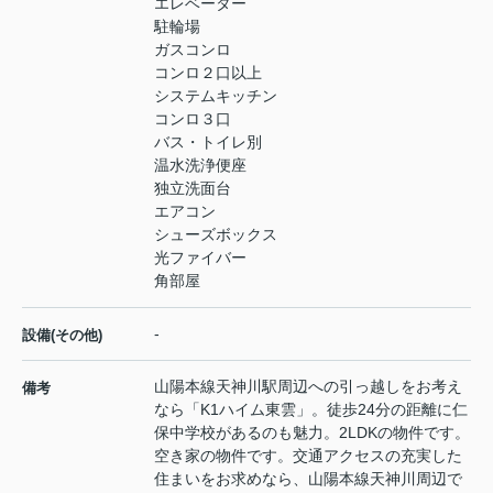
エレベーター
駐輪場
ガスコンロ
コンロ２口以上
システムキッチン
コンロ３口
バス・トイレ別
温水洗浄便座
独立洗面台
エアコン
シューズボックス
光ファイバー
角部屋
-
設備(その他)
山陽本線天神川駅周辺への引っ越しをお考え
備考
なら「K1ハイム東雲」。徒歩24分の距離に仁
保中学校があるのも魅力。2LDKの物件です。
空き家の物件です。交通アクセスの充実した
住まいをお求めなら、山陽本線天神川周辺で