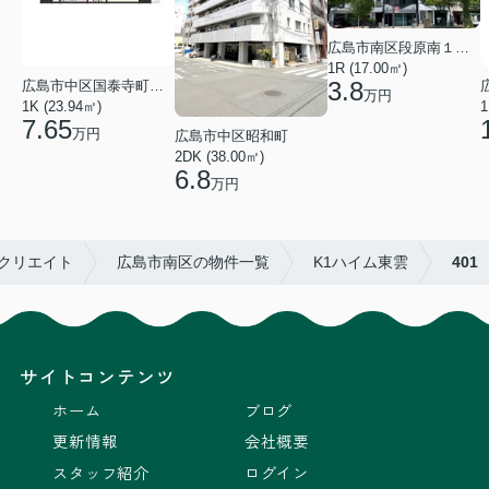
広島市南区段原南１丁目
1R (17.00㎡)
3.8
広島市中区国泰寺町２丁目
万円
1K (23.94㎡)
1
7.65
万円
広島市中区昭和町
2DK (38.00㎡)
6.8
万円
1クリエイト
広島市南区の物件一覧
K1ハイム東雲
401
サイトコンテンツ
ホーム
ブログ
更新情報
会社概要
スタッフ紹介
ログイン