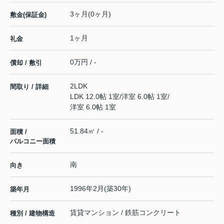
3ヶ月(0ヶ月)
敷金(保証金)
1ヶ月
礼金
0万円 / -
償却 / 敷引
2LDK
間取り / 詳細
LDK 12.0帖 1室
/
洋室 6.0帖 1室
/
洋室 6.0帖 1室
51.84㎡ / -
面積 /
バルコニー面積
南
向き
1996年2月(築30年)
築年月
賃貸マンション / 鉄筋コンクリート
種別 / 建物構造