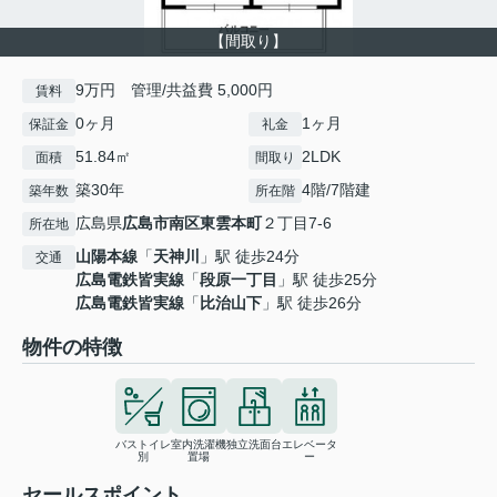
【間取り】
9万円 管理/共益費 5,000円
賃料
0ヶ月
1ヶ月
保証金
礼金
51.84㎡
2LDK
面積
間取り
築30年
4階/7階建
築年数
所在階
広島県
広島市南区
東雲本町
２丁目7-6
所在地
山陽本線
「
天神川
」駅 徒歩24分
交通
広島電鉄皆実線
「
段原一丁目
」駅 徒歩25分
広島電鉄皆実線
「
比治山下
」駅 徒歩26分
物件の特徴
バストイレ
室内洗濯機
独立洗面台
エレベータ
別
置場
ー
セールスポイント