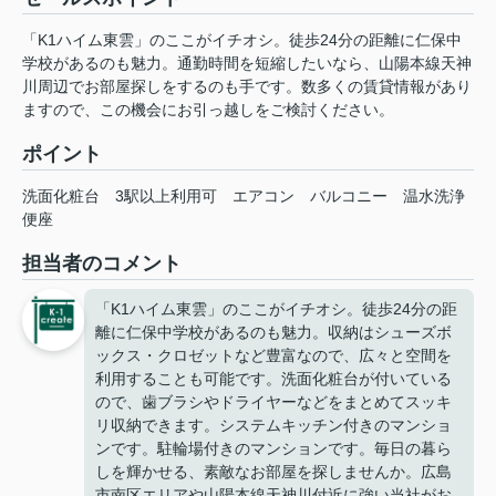
「K1ハイム東雲」のここがイチオシ。徒歩24分の距離に仁保中
学校があるのも魅力。通勤時間を短縮したいなら、山陽本線天神
川周辺でお部屋探しをするのも手です。数多くの賃貸情報があり
ますので、この機会にお引っ越しをご検討ください。
ポイント
洗面化粧台
3駅以上利用可
エアコン
バルコニー
温水洗浄
便座
担当者のコメント
「K1ハイム東雲」のここがイチオシ。徒歩24分の距
離に仁保中学校があるのも魅力。収納はシューズボ
ックス・クロゼットなど豊富なので、広々と空間を
利用することも可能です。洗面化粧台が付いている
ので、歯ブラシやドライヤーなどをまとめてスッキ
リ収納できます。システムキッチン付きのマンショ
ンです。駐輪場付きのマンションです。毎日の暮ら
しを輝かせる、素敵なお部屋を探しませんか。広島
市南区エリアや山陽本線天神川付近に強い当社がお