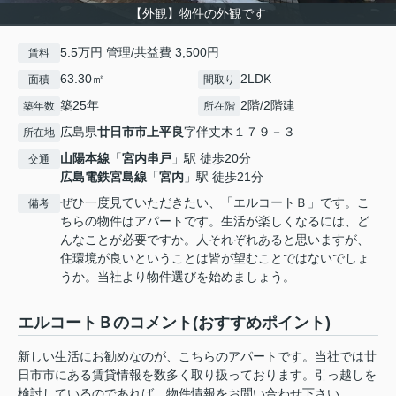
【外観】物件の外観です
5.5万円 管理/共益費 3,500円
賃料
63.30㎡
2LDK
面積
間取り
築25年
2階/2階建
築年数
所在階
広島県
廿日市市
上平良
字伴丈木１７９－３
所在地
山陽本線
「
宮内串戸
」駅 徒歩20分
交通
広島電鉄宮島線
「
宮内
」駅 徒歩21分
ぜひ一度見ていただきたい、「エルコートＢ」です。こ
備考
ちらの物件はアパートです。生活が楽しくなるには、ど
んなことが必要ですか。人それぞれあると思いますが、
住環境が良いということは皆が望むことではないでしょ
うか。当社より物件選びを始めましょう。
エルコートＢのコメント(おすすめポイント)
新しい生活にお勧めなのが、こちらのアパートです。当社では廿
日市市にある賃貸情報を数多く取り扱っております。引っ越しを
検討しているのであれば、物件情報をお問い合わせ下さい。