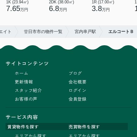
1K (23.94㎡)
2DK (38.00㎡)
1R (17.00㎡)
1
7.65
6.8
3.8
万円
万円
万円
エイト
廿日市市の物件一覧
宮内串戸駅
エルコートＢ
サイトコンテンツ
ホーム
ブログ
更新情報
会社概要
スタッフ紹介
ログイン
お客様の声
会員登録
サービス内容
賃貸物件を探す
売買物件を探す
エリアから探す
エリアから探す