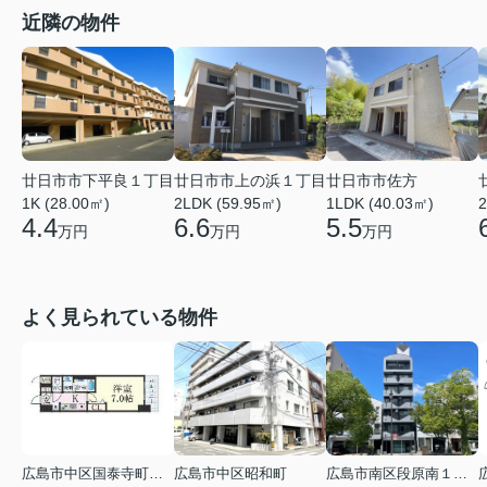
近隣の物件
廿日市市下平良１丁目
廿日市市上の浜１丁目
廿日市市佐方
1K (28.00㎡)
2LDK (59.95㎡)
1LDK (40.03㎡)
2
4.4
6.6
5.5
万円
万円
万円
よく見られている物件
広島市中区国泰寺町２丁目
広島市中区昭和町
広島市南区段原南１丁目