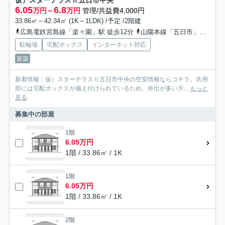
仮）スターテラスⅡ五日市中央
6.05
6.8
万円～
万円
管理/共益費4,000円
33.86㎡～42.34㎡ (1K～1LDK) /予定 /2階建
広島電鉄宮島線「楽々園」駅 徒歩12分
山陽本線「五日市」駅 徒歩18分
駐輪場
宅配ボックス
インターネット対応
新築
新着情報：仮）スターテラスⅡ五日市中央の空室情報ならコチラ。共用
部には宅配ボックスが備え付けられているため、外出が多い方...
もっと
見る
募集中の部屋
1階
6.05万円
1階 / 33.86㎡ / 1K
1階
6.05万円
1階 / 33.86㎡ / 1K
2階