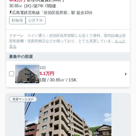
30.85㎡ (1K) /築7年 /3階建
広島電鉄宮島線「佐伯区役所前」駅 徒歩10分
駐輪場
公共下水
クオーレ コイン通り：佐伯区役所前駅にも近くて便利。室内設備は浴
室乾燥機・洗面所独立などが揃っており、とても充実していま...
もっと
見る
募集中の部屋
102
5.1万円
1階 / 30.85㎡ / 1SK
賃貸マンション