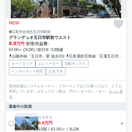
NEW
広島市佐伯区五日市駅前
グランデュオ五日市駅前ウエスト
8.9
万円
管理/共益費-
63.00㎡ (3LDK) /築31年 /13階建
山陽本線「五日市」駅 徒歩3分
広島電鉄宮島線「広電五日市」駅 徒歩4分
オートロック
エレベーター
宅配ボックス
インターネット対応
公共下水
室内設備はシステムキッチン・フローリングなどが揃っており、とても
充実しています。セキュリティ面は、TVインターホン・オー...
もっと見
る
募集中の部屋
１００１
8.9万円
10階 / 63.00㎡ / 3LDK