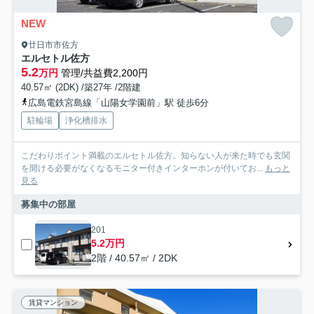
NEW
廿日市市佐方
エルセトル佐方
5.2
万円
管理/共益費2,200円
40.57㎡ (2DK) /築27年 /2階建
広島電鉄宮島線「山陽女学園前」駅 徒歩6分
駐輪場
浄化槽排水
こだわりポイント満載のエルセトル佐方。知らない人が来た時でも玄関
を開ける必要がなくなるモニター付きインターホンが付いてお...
もっと
見る
募集中の部屋
201
5.2万円
2階 / 40.57㎡ / 2DK
賃貸マンション