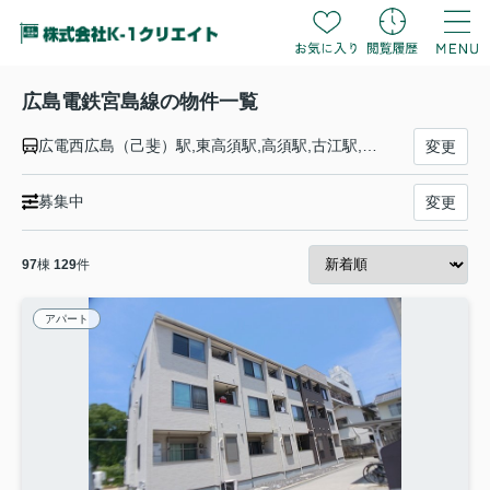
広島電鉄宮島線の物件一覧
広電西広島（己斐）駅,東高須駅,高須駅,古江駅,草津駅,草津南駅,商工センター入口駅,井口駅,修大協創中高前駅,五日市駅,佐伯区役所前駅,楽々園駅,山陽女学園前駅,広電廿日市駅,廿日市市役所前平良駅,宮内駅,ＪＡ広島病院前駅,地御前駅,阿品東駅,広電阿品駅,宮島ボートレース場駅,広電宮島口駅
変更
募集中
変更
97
棟
129
件
アパート