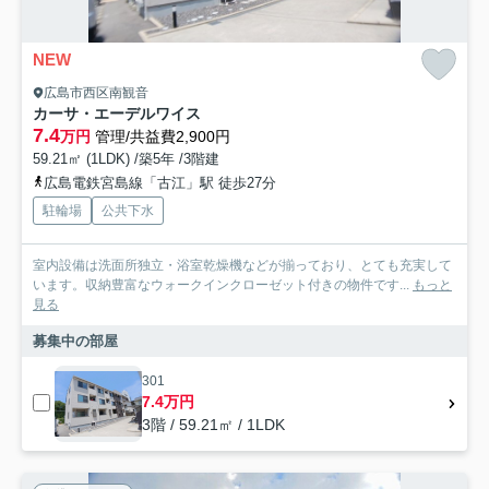
NEW
広島市西区南観音
カーサ・エーデルワイス
7.4
万円
管理/共益費2,900円
59.21㎡ (1LDK) /築5年 /3階建
広島電鉄宮島線「古江」駅 徒歩27分
駐輪場
公共下水
室内設備は洗面所独立・浴室乾燥機などが揃っており、とても充実して
います。収納豊富なウォークインクローゼット付きの物件です...
もっと
見る
募集中の部屋
301
7.4万円
3階 / 59.21㎡ / 1LDK