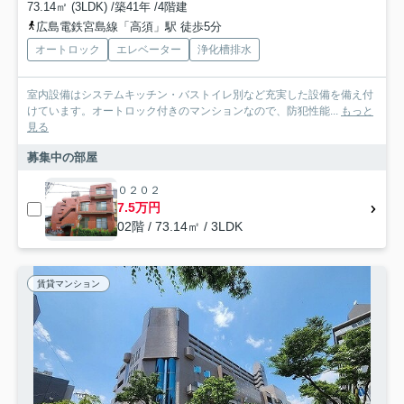
73.14㎡ (3LDK) /築41年 /4階建
広島電鉄宮島線「高須」駅 徒歩5分
オートロック
エレベーター
浄化槽排水
室内設備はシステムキッチン・バストイレ別など充実した設備を備え付
けています。オートロック付きのマンションなので、防犯性能...
もっと
見る
募集中の部屋
０２０２
7.5万円
02階 / 73.14㎡ / 3LDK
賃貸マンション