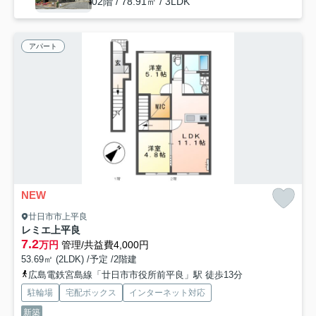
02階 / 78.91㎡ / 3LDK
アパート
NEW
廿日市市上平良
レミエ上平良
7.2
万円
管理/共益費4,000円
53.69㎡ (2LDK) /予定 /2階建
広島電鉄宮島線「廿日市市役所前平良」駅 徒歩13分
駐輪場
宅配ボックス
インターネット対応
新築