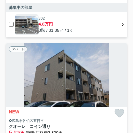
募集中の部屋
302
4.8万円
3階 / 31.35㎡ / 1K
アパート
NEW
広島市佐伯区五日市
クオーレ コイン通り
5.1
万円
管理/共益費2,300円