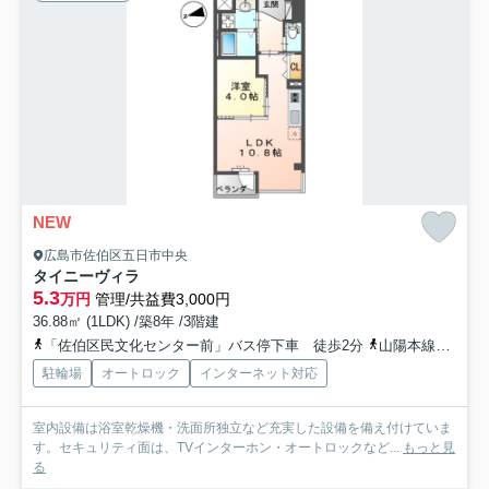
NEW
広島市佐伯区五日市中央
タイニーヴィラ
5.3
万円
管理/共益費3,000円
36.88㎡ (1LDK) /築8年 /3階建
「佐伯区民文化センター前」バス停下車 徒歩2分
山陽本線「五日市」駅 徒歩27分
駐輪場
オートロック
インターネット対応
室内設備は浴室乾燥機・洗面所独立など充実した設備を備え付けていま
す。セキュリティ面は、TVインターホン・オートロックなど...
もっと見
る