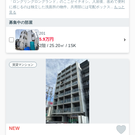
「ロングリングロングランド」のここがイチオシ。入居後、改めて便利
に感じるのは独立した洗面所の物件。共用部には宅配ボックス...
もっと
見る
募集中の部屋
201
5.9万円
2階 / 25.20㎡ / 1SK
賃貸マンション
NEW