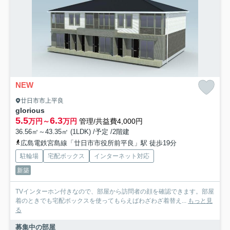
NEW
廿日市市上平良
glorious
5.5
6.3
万円～
万円
管理/共益費4,000円
36.56㎡～43.35㎡ (1LDK) /予定 /2階建
広島電鉄宮島線「廿日市市役所前平良」駅 徒歩19分
駐輪場
宅配ボックス
インターネット対応
新築
TVインターホン付きなので、部屋から訪問者の顔を確認できます。部屋
着のときでも宅配ボックスを使ってもらえばわざわざ着替え...
もっと見
る
募集中の部屋