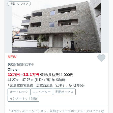
賃貸マンション
NEW
広島市西区己斐中
Olivier
12
13.1
万円～
万円
管理/共益費11,000円
44.27㎡～47.76㎡ (1LDK) /築1年 /3階建
広島電鉄宮島線「広電西広島（己斐）」駅 徒歩5分
オートロック
エレベーター
宅配ボックス
インターネット対応
「Olivier」のここがイチオシ。収納はシューズボックス・クロゼットな