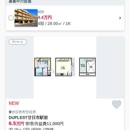
募集中の部屋
408
4.4万円
4階 / 28.00㎡ / 1K
アパート
NEW
廿日市市廿日市
DUPLEST廿日市駅前
6.5
万円
管理/共益費11,000円
30.18㎡ (1R) /築8年 /2階建