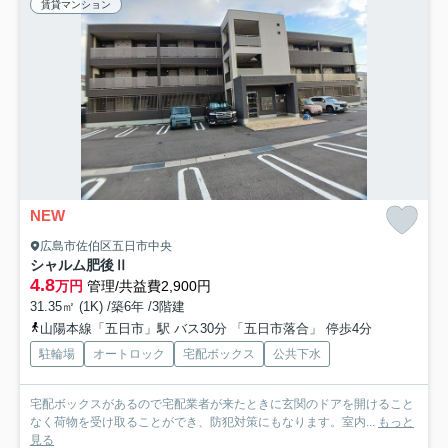
賃貸マンション
NEW
広島市佐伯区五日市中央
シャルム肥後Ⅱ
4.8
万円
管理/共益費2,900円
31.35㎡ (1K) /築6年 /3階建
山陽本線「五日市」駅 バス30分 「五日市落合」 停歩4分
駐輪場
オートロック
宅配ボックス
公共下水
宅配ボックスがあるので宅配業者が来たときに玄関のドアを開けること
なく荷物を受け取ることができ、防犯対策にもなります。室内...
もっと
見る