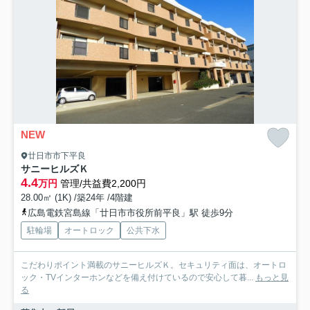
NEW
廿日市市下平良
サニーヒルズＫ
4.4
万円
管理/共益費2,200円
28.00㎡ (1K) /築24年 /4階建
広島電鉄宮島線「廿日市市役所前平良」駅 徒歩9分
駐輪場
オートロック
公共下水
こだわりポイント満載のサニーヒルズＫ。セキュリティ面は、オートロ
ック・TVインターホンなどを備え付けているので安心して暮...
もっと見
る