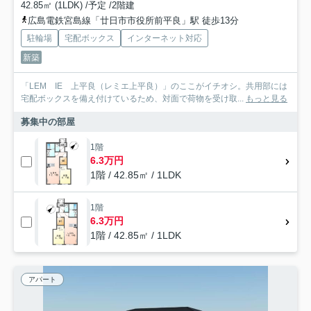
42.85㎡ (1LDK) /予定 /2階建
広島電鉄宮島線「廿日市市役所前平良」駅 徒歩13分
駐輪場
宅配ボックス
インターネット対応
新築
「LEM IE 上平良（レミエ上平良）」のここがイチオシ。共用部には
宅配ボックスを備え付けているため、対面で荷物を受け取...
もっと見る
募集中の部屋
1階
6.3万円
1階 / 42.85㎡ / 1LDK
1階
6.3万円
1階 / 42.85㎡ / 1LDK
アパート