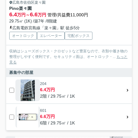
広島市佐伯区楽々園
Pino楽々園
6.4
6.6
万円～
万円
管理/共益費11,000円
29.75㎡ (1K) /築7年 /8階建
広島電鉄宮島線「楽々園」駅 徒歩5分
オートロック
エレベーター
宅配ボックス
収納はシューズボックス・クロゼットなど豊富なので、衣類や履き物の
整理がしやすく便利です。セキュリティ面は、オートロック・...
もっと
見る
募集中の部屋
204
6.4万円
2階 / 29.75㎡ / 1K
601
6.6万円
6階 / 29.75㎡ / 1K