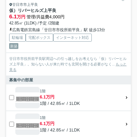
廿日市市上平良
仮）リバーヒルズ上平良
6.1
万円
管理/共益費4,000円
42.85㎡ (1LDK) /予定 /2階建
広島電鉄宮島線「廿日市市役所前平良」駅 徒歩13分
駐輪場
宅配ボックス
インターネット対応
新築
廿日市市役所前平良駅周辺への引っ越しをお考えなら「仮）リバーヒル
ズ上平良」。知らない人が来た時でも玄関を開ける必要がなく...
もっと
見る
募集中の部屋
1階
6.1万円
1階 / 42.85㎡ / 1LDK
1階
6.1万円
1階 / 42.85㎡ / 1LDK