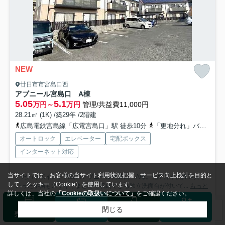
NEW
廿日市市宮島口西
アブニール宮島口 A棟
5.05
5.1
万円～
万円
管理/共益費11,000円
28.21㎡ (1K) /築29年 /2階建
広島電鉄宮島線「広電宮島口」駅 徒歩10分
「更地分れ」バス停下車 徒歩7分
オートロック
エレベーター
宅配ボックス
インターネット対応
当サイトでは、お客様の当サイト利用状況把握、サービス向上検討を目的と
こだわりポイント満載のアブニール宮島口 A棟。化粧品や洗面道具と
して、クッキー（Cookie）を使用しています。
いった小物もスッキリまとめて収納できる独立洗面台が付いて...
もっと
詳しくは、当社の
「Cookieの取扱いについて」
をご確認ください。
見る
閉じる
検索条件を変更
まとめてお問い合わせ
売却査定
来店予約
ログイン
会員登録
募集中の部屋