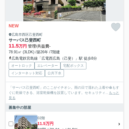
NEW
広島市西区己斐西町
サーパス己斐西町
11.5
万円
管理/共益費-
78.91㎡ (3LDK) /築26年 /7階建
広島電鉄宮島線「広電西広島（己斐）」駅 徒歩8分
オートロック
エレベーター
宅配ボックス
インターネット対応
公共下水
「サーパス己斐西町」のここがイチオシ。雨の日で濡れた上着や傘もす
ぐに乾燥できる、浴室乾燥機を設置しています。セキュリティ...
もっと
見る
募集中の部屋
02階
11.5万円