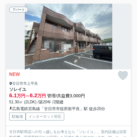
アパート
NEW
廿日市市上平良
ソレイユ
6.1
6.2
万円～
万円
管理/共益費3,000円
51.30㎡ (2LDK) /築20年 /2階建
広島電鉄宮島線「廿日市市役所前平良」駅 徒歩20分
駐輪場
インターネット対応
廿日市駅周辺への引っ越しをお考えなら「ソレイユ」。室内設備は浴室