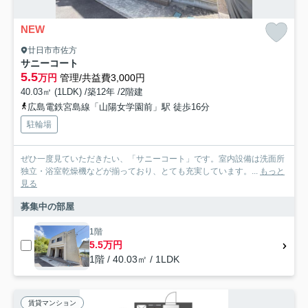
NEW
廿日市市佐方
サニーコート
5.5
万円
管理/共益費3,000円
40.03㎡ (1LDK) /築12年 /2階建
広島電鉄宮島線「山陽女学園前」駅 徒歩16分
駐輪場
ぜひ一度見ていただきたい、「サニーコート」です。室内設備は洗面所
独立・浴室乾燥機などが揃っており、とても充実しています。...
もっと
見る
募集中の部屋
1階
5.5万円
1階 / 40.03㎡ / 1LDK
賃貸マンション