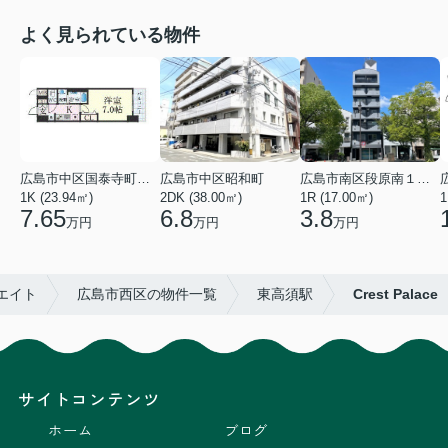
よく見られている物件
広島市中区国泰寺町２丁目
広島市中区昭和町
広島市南区段原南１丁目
1K (23.94㎡)
2DK (38.00㎡)
1R (17.00㎡)
1
7.65
6.8
3.8
万円
万円
万円
エイト
広島市西区の物件一覧
東高須駅
Crest Palace
サイトコンテンツ
ホーム
ブログ