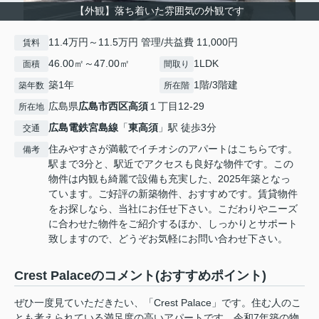
【外観】落ち着いた雰囲気の外観です
11.4万円～11.5万円 管理/共益費 11,000円
賃料
46.00㎡～47.00㎡
1LDK
面積
間取り
築1年
1階/3階建
築年数
所在階
広島県
広島市西区
高須
１丁目12-29
所在地
広島電鉄宮島線
「
東高須
」駅 徒歩3分
交通
住みやすさが満載でイチオシのアパートはこちらです。
備考
駅まで3分と、駅近でアクセスも良好な物件です。この
物件は内観も綺麗で設備も充実した、2025年築となっ
ています。ご好評の新築物件、おすすめです。賃貸物件
をお探しなら、当社にお任せ下さい。こだわりやニーズ
に合わせた物件をご紹介するほか、しっかりとサポート
致しますので、どうぞお気軽にお問い合わせ下さい。
Crest Palaceのコメント(おすすめポイント)
ぜひ一度見ていただきたい、「Crest Palace」です。住む人のこ
とも考えられている満足度の高いアパートです。令和7年築の物