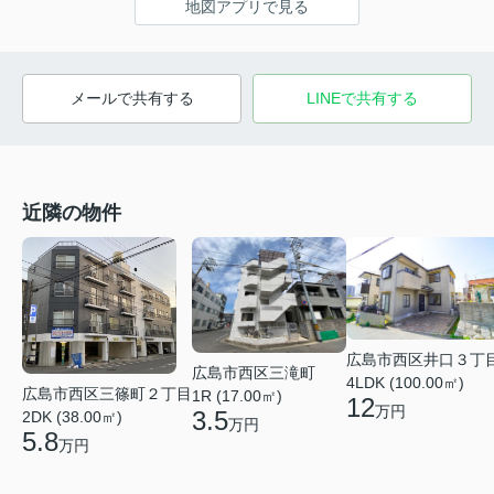
地図アプリで見る
メールで共有する
LINEで共有する
近隣の物件
広島市西区井口３丁
広島市西区三滝町
4LDK (100.00㎡)
広島市西区三篠町２丁目
1R (17.00㎡)
12
万円
3.5
2DK (38.00㎡)
万円
5.8
万円