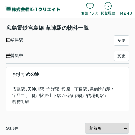
広島電鉄宮島線 草津駅の物件一覧
草津駅
変更
募集中
変更
おすすめの駅
広島駅
/
天神川駅
/
向洋駅
/
段原一丁目駅
/
県病院前駅
/
宇品二丁目駅
/
比治山下駅
/
比治山橋駅
/
的場町駅
/
稲荷町駅
5
棟
6
件