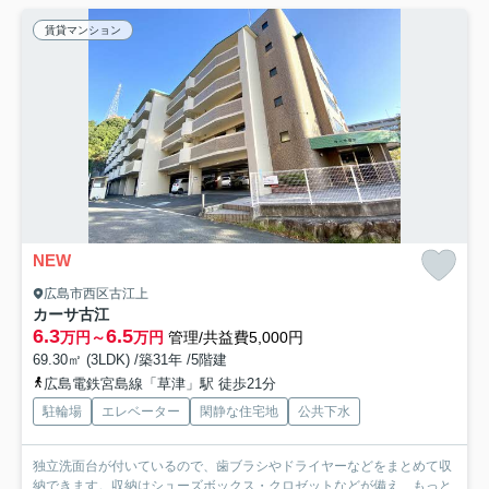
賃貸マンション
NEW
広島市西区古江上
カーサ古江
6.3
6.5
万円～
万円
管理/共益費5,000円
69.30㎡ (3LDK) /築31年 /5階建
広島電鉄宮島線「草津」駅 徒歩21分
駐輪場
エレベーター
閑静な住宅地
公共下水
独立洗面台が付いているので、歯ブラシやドライヤーなどをまとめて収
納できます。収納はシューズボックス・クロゼットなどが備え...
もっと