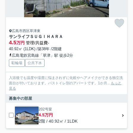
広島市西区草津東
サンライフＳＵＧＩＨＡＲＡ
4.5
万円
管理/共益費-
40.92㎡ (1LDK) /築38年 /2階建
広島電鉄宮島線「草津」駅 徒歩2分
駐輪場
公共下水
入浴後でも温度や湿度に悩まされずに化粧やヘアメイクができる独立洗
面台が付いております。バストイレ別のアパートです。1か月...
もっと
見る
募集中の部屋
202号室
4.5万円
2階 / 40.92㎡ / 1LDK