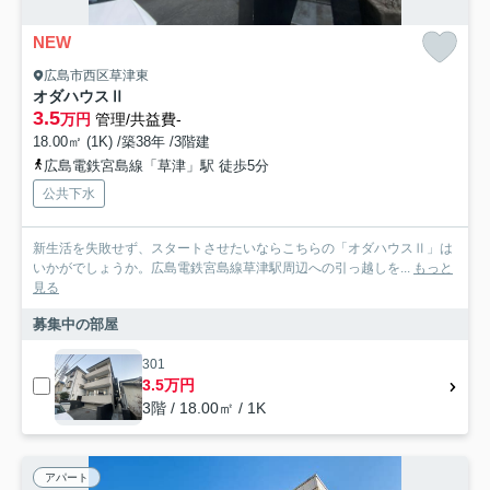
NEW
広島市西区草津東
オダハウスⅡ
3.5
万円
管理/共益費-
18.00㎡ (1K) /築38年 /3階建
広島電鉄宮島線「草津」駅 徒歩5分
公共下水
新生活を失敗せず、スタートさせたいならこちらの「オダハウスⅡ」は
いかがでしょうか。広島電鉄宮島線草津駅周辺への引っ越しを...
もっと
見る
募集中の部屋
301
3.5万円
3階 / 18.00㎡ / 1K
アパート