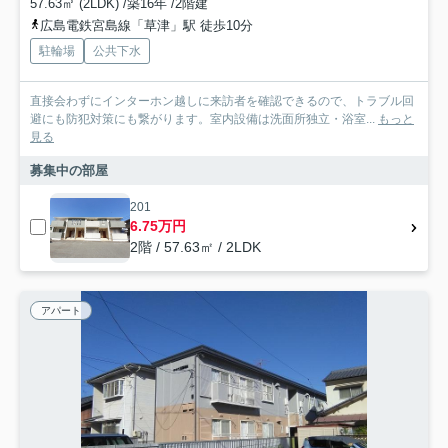
57.63㎡ (2LDK) /築16年 /2階建
広島電鉄宮島線「草津」駅 徒歩10分
駐輪場
公共下水
直接会わずにインターホン越しに来訪者を確認できるので、トラブル回
避にも防犯対策にも繋がります。室内設備は洗面所独立・浴室...
もっと
見る
募集中の部屋
201
6.75万円
2階 / 57.63㎡ / 2LDK
アパート