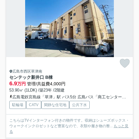
広島市西区草津南
センテック新井口 B棟
6.9
万円
管理/共益費4,000円
53.90㎡ (1LDK) /築23年 /2階建
広島電鉄宮島線「草津」駅 バス5分 広島バス「商工センター入口（バス）」 停歩1分
駐輪場
CATV
閑静な住宅地
公共下水
こちらはTVインターフォン付きの物件です。収納はシューズボックス・
ウォークインクロゼットなど豊富なので、衣類や履き物の整...
もっと見
る